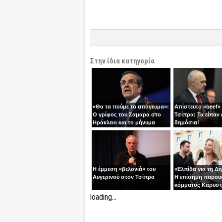
Στην ίδια κατηγορία
«Θα τα πούμε το απόγευμα»:
Απίστευτο «beef»
Ο γρίφος του Σαμαρά στο
Τσίπρα: Τα είπαν 
Ηράκλειο και το μήνυμα
δημόσια!
ανατροπής
Η έμμεση «βελονιά» του
«Ελπίδα για τη Δ
Αυγερινού στον Τσίπρα
Η επίσημη παρου
κόμματος Καρυστ
Ολύμπιον
loading...