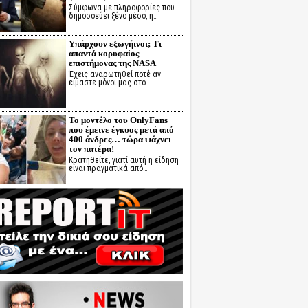
Σύμφωνα με πληροφορίες που
δημοσοεύει ξένο μέσο, η…
Υπάρχουν εξωγήινοι; Τι
απαντά κορυφαίος
επιστήμονας της NASA
Έχεις αναρωτηθεί ποτέ αν
είμαστε μόνοι μας στο…
Το μοντέλο του OnlyFans
που έμεινε έγκυος μετά από
400 άνδρες… τώρα ψάχνει
τον πατέρα!
Κρατηθείτε, γιατί αυτή η είδηση
είναι πραγματικά από…