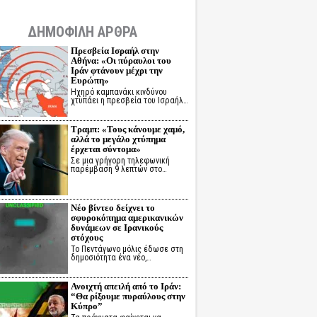
ΔΗΜΟΦΙΛΗ ΑΡΘΡΑ
Πρεσβεία Ισραήλ στην
Αθήνα: «Οι πύραυλοι του
Ιράν φτάνουν μέχρι την
Ευρώπη»
Ηχηρό καμπανάκι κινδύνου
χτυπάει η πρεσβεία του Ισραήλ…
Τραμπ: «Τους κάνουμε χαμό,
αλλά το μεγάλο χτύπημα
έρχεται σύντομα»
Σε μια γρήγορη τηλεφωνική
παρέμβαση 9 λεπτών στο…
Νέο βίντεο δείχνει το
σφυροκόπημα αμερικανικών
δυνάμεων σε Ιρανικούς
στόχους
Το Πεντάγωνο μόλις έδωσε στη
δημοσιότητα ένα νέο,…
Ανοιχτή απειλή από το Ιράν:
“Θα ρίξουμε πυραύλους στην
Κύπρο”