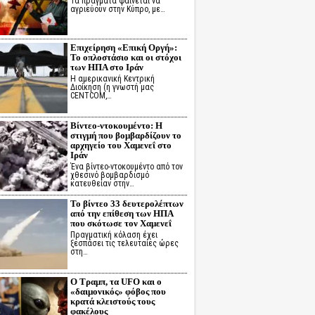
Τα πράγματα φαίνεται να
αγριεύουν στην Κύπρο, με…
Επιχείρηση «Επική Οργή»:
Το οπλοστάσιο και οι στόχοι
των ΗΠΑ στο Ιράν
Η αμερικανική Κεντρική
Διοίκηση (η γνωστή μας
CENTCOM,…
Βίντεο-ντοκουμέντο: Η
στιγμή που βομβαρδίζουν το
αρχηγείο του Χαμενεΐ στο
Ιράν
Ένα βίντεο-ντοκουμέντο από τον
χθεσινό βομβαρδισμό
κατευθείαν στην…
Το βίντεο 33 δευτερολέπτων
από την επίθεση των ΗΠΑ
που σκότωσε τον Χαμενεΐ
Πραγματική κόλαση έχει
ξεσπάσει τις τελευταίες ώρες
στη…
Ο Τραμπ, τα UFO και ο
«δαιμονικός» φόβος που
κρατά κλειστούς τους
φακέλους