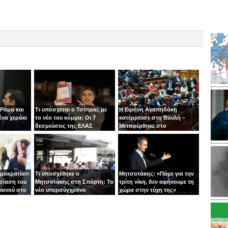
 Ράμα και
Τι υπόσχεται ο Τσίπρας με
Η Ειρήνη Αγαπηδάκη
ένα χεράκι
το νέο του κόμμα: Οι 7
κατέρρευσε στη Βουλή –
δεσμεύσεις της ΕΛΑΣ
Μεταφέρθηκε στο
νοσοκομείο με ασθενοφόρο
ημοκρατία»:
Τι υποσχέθηκε ο
Μητσοτάκης: «Πάμε για την
σίαση του
Μητσοτάκης στη Σπάρτη: Το
τρίτη νίκη, δεν αφήνουμε τη
ιανού στο
νέο υπερσύγχρονο
χώρα στην τύχη της»
νοσοκομείο και το «φρένο»
στις παροχές χωρίς
αντίκρισμα