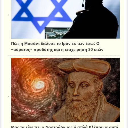
Πώς η Μοσάντ διέλυσε το Ιράν εκ των έσω: Ο
«αόρατος» προδότης και η επιχείρηση 30 ετών
Μας τα είχε πει ο Νοστράδαμος ή απλά βλέπουμε αυτά