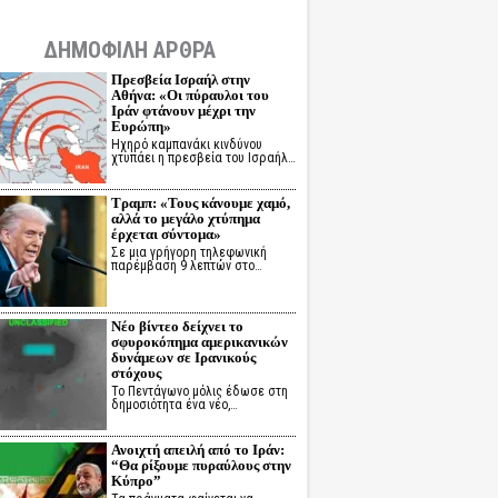
ΔΗΜΟΦΙΛΗ ΑΡΘΡΑ
Πρεσβεία Ισραήλ στην
Αθήνα: «Οι πύραυλοι του
Ιράν φτάνουν μέχρι την
Ευρώπη»
Ηχηρό καμπανάκι κινδύνου
χτυπάει η πρεσβεία του Ισραήλ…
Τραμπ: «Τους κάνουμε χαμό,
αλλά το μεγάλο χτύπημα
έρχεται σύντομα»
Σε μια γρήγορη τηλεφωνική
παρέμβαση 9 λεπτών στο…
Νέο βίντεο δείχνει το
σφυροκόπημα αμερικανικών
δυνάμεων σε Ιρανικούς
στόχους
Το Πεντάγωνο μόλις έδωσε στη
δημοσιότητα ένα νέο,…
Ανοιχτή απειλή από το Ιράν:
“Θα ρίξουμε πυραύλους στην
Κύπρο”