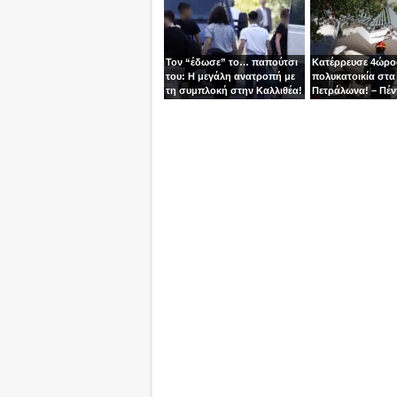
χειριστής
Τον “έδωσε” το… παπούτσι
Κατέρρευσε 4ώρ
του: Η μεγάλη ανατροπή με
πολυκατοικία στα
τη συμπλοκή στην Καλλιθέα!
Πετράλωνα! – Πέν
προσαγωγές