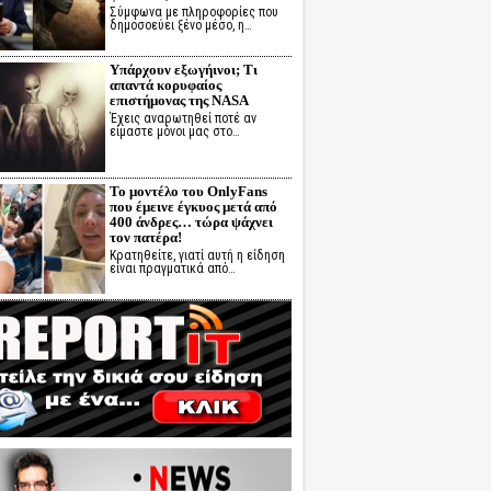
Σύμφωνα με πληροφορίες που
δημοσοεύει ξένο μέσο, η…
Υπάρχουν εξωγήινοι; Τι
απαντά κορυφαίος
επιστήμονας της NASA
Έχεις αναρωτηθεί ποτέ αν
είμαστε μόνοι μας στο…
Το μοντέλο του OnlyFans
που έμεινε έγκυος μετά από
400 άνδρες… τώρα ψάχνει
τον πατέρα!
Κρατηθείτε, γιατί αυτή η είδηση
είναι πραγματικά από…