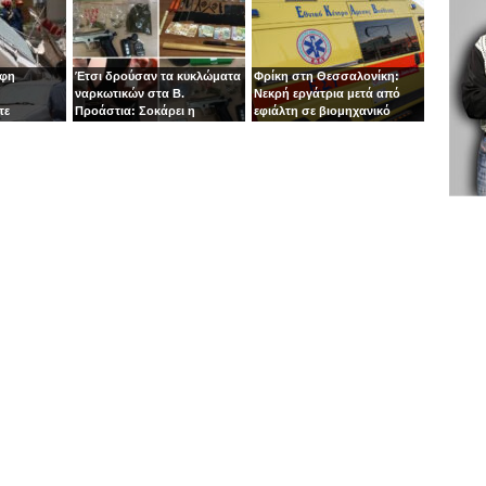
οφη
Έτσι δρούσαν τα κυκλώματα
Φρίκη στη Θεσσαλονίκη:
ναρκωτικών στα Β.
Νεκρή εργάτρια μετά από
τε
Προάστια: Σοκάρει η
εφιάλτη σε βιομηχανικό
εμπλοκή παιδιών 13 και 14
πλυντήριο
ετών