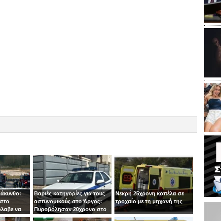
Ζάκυνθο:
Βαριές κατηγορίες για τους
Νεκρή 25χρονη κοπέλα σε
 στο
αστυνομικούς στο Άργος:
τροχαίο με τη μηχανή της
όλαβε να
Πυροβόλησαν 20χρονο στο
 στιγμή ο
κεφάλι