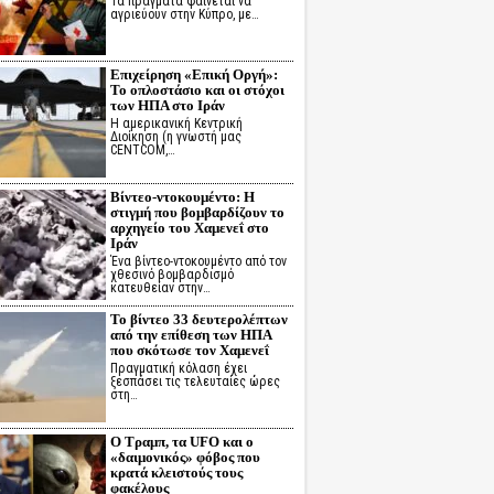
Τα πράγματα φαίνεται να
αγριεύουν στην Κύπρο, με…
Επιχείρηση «Επική Οργή»:
Το οπλοστάσιο και οι στόχοι
των ΗΠΑ στο Ιράν
Η αμερικανική Κεντρική
Διοίκηση (η γνωστή μας
CENTCOM,…
Βίντεο-ντοκουμέντο: Η
στιγμή που βομβαρδίζουν το
αρχηγείο του Χαμενεΐ στο
Ιράν
Ένα βίντεο-ντοκουμέντο από τον
χθεσινό βομβαρδισμό
κατευθείαν στην…
Το βίντεο 33 δευτερολέπτων
από την επίθεση των ΗΠΑ
που σκότωσε τον Χαμενεΐ
Πραγματική κόλαση έχει
ξεσπάσει τις τελευταίες ώρες
στη…
Ο Τραμπ, τα UFO και ο
«δαιμονικός» φόβος που
κρατά κλειστούς τους
φακέλους