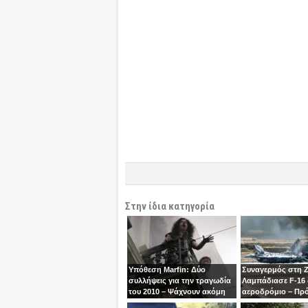
Στην ίδια κατηγορία
Υπόθεση Marfin: Δύο
Συναγερμός στη 
συλλήψεις για την τραγωδία
Λαμπάδιασε F-16
του 2010 – Ψάχνουν ακόμη
αεροδρόμιο – Πρ
μία γυναίκα
βγει την τελευταία