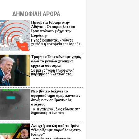
ΔΗΜΟΦΙΛΗ ΑΡΘΡΑ
Πρεσβεία Ισραήλ στην
Αθήνα: «Οι πύραυλοι του
Ιράν φτάνουν μέχρι την
Ευρώπη»
Ηχηρό καμπανάκι κινδύνου
χτυπάει η πρεσβεία του Ισραήλ…
Τραμπ: «Τους κάνουμε χαμό,
αλλά το μεγάλο χτύπημα
έρχεται σύντομα»
Σε μια γρήγορη τηλεφωνική
παρέμβαση 9 λεπτών στο…
Νέο βίντεο δείχνει το
σφυροκόπημα αμερικανικών
δυνάμεων σε Ιρανικούς
στόχους
Το Πεντάγωνο μόλις έδωσε στη
δημοσιότητα ένα νέο,…
Ανοιχτή απειλή από το Ιράν:
“Θα ρίξουμε πυραύλους στην
Κύπρο”