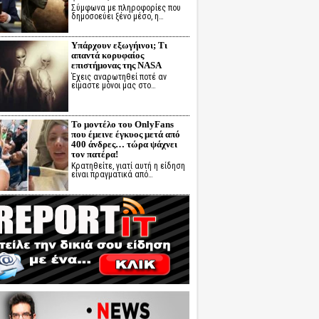
Σύμφωνα με πληροφορίες που
δημοσοεύει ξένο μέσο, η…
Υπάρχουν εξωγήινοι; Τι
απαντά κορυφαίος
επιστήμονας της NASA
Έχεις αναρωτηθεί ποτέ αν
είμαστε μόνοι μας στο…
Το μοντέλο του OnlyFans
που έμεινε έγκυος μετά από
400 άνδρες… τώρα ψάχνει
τον πατέρα!
Κρατηθείτε, γιατί αυτή η είδηση
είναι πραγματικά από…