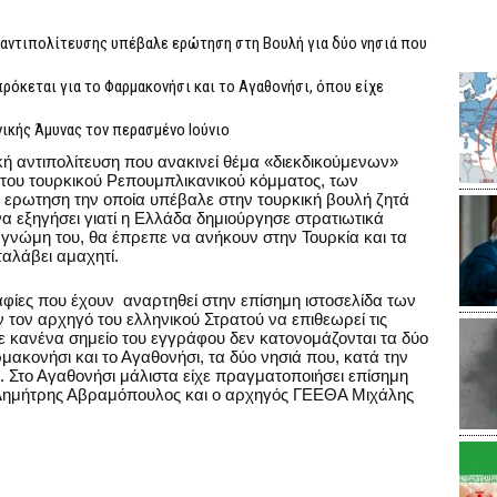
ς αντιπολίτευσης υπέβαλε ερώτηση στη Βουλή για δύο νησιά που
πρόκεται για το Φαρμακονήσι και το Αγαθονήσι, όπου είχε
ικής Άμυνας τον περασμένο Ιούνιο
κή αντιπολίτευση που ανακινεί θέμα «διεκδικούμενων»
 του τουρκικού Ρεπουμπλικανικού κόμματος, των
ε ερωτηση την οποία υπέβαλε στην τουρκική βουλή ζητά
α εξηγήσει γιατί η Ελλάδα δημιούργησε στρατιωτικά
η γνώμη του, θα έπρεπε να ανήκουν στην Τουρκία και τα
αλάβει αμαχητί.
αφίες που έχουν αναρτηθεί στην επίσημη ιστοσελίδα των
τον αρχηγό του ελληνικού Στρατού να επιθεωρεί τις
 σε κανένα σημείο του εγγράφου δεν κατονομάζονται τα δύο
αρμακονήσι και το Αγαθονήσι, τα δύο νησιά που, κατά την
ι. Στο Αγαθονήσι μάλιστα είχε πραγματοποιήσει επίσημη
 Δημήτρης Αβραμόπουλος και ο αρχηγός ΓΕΕΘΑ Μιχάλης