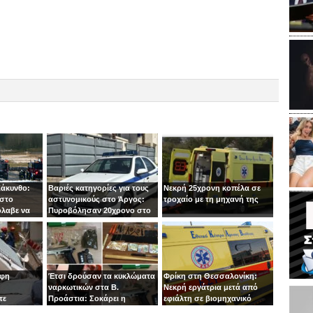
Ζάκυνθο:
Βαριές κατηγορίες για τους
Νεκρή 25χρονη κοπέλα σε
 στο
αστυνομικούς στο Άργος:
τροχαίο με τη μηχανή της
όλαβε να
Πυροβόλησαν 20χρονο στο
 στιγμή ο
κεφάλι
οφη
Έτσι δρούσαν τα κυκλώματα
Φρίκη στη Θεσσαλονίκη:
ναρκωτικών στα Β.
Νεκρή εργάτρια μετά από
τε
Προάστια: Σοκάρει η
εφιάλτη σε βιομηχανικό
εμπλοκή παιδιών 13 και 14
πλυντήριο