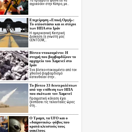
Τα πράγματα φαίνεται να
αγριεύουν στην Κύπρο, με…
Επιχείρηση «Επική Οργή»:
Το οπλοστάσιο και οι στόχοι
των ΗΠΑ στο Ιράν
Η αμερικανική Κεντρική
Διοίκηση (η γνωστή μας
CENTCOM,…
Βίντεο-ντοκουμέντο: Η
στιγμή που βομβαρδίζουν το
αρχηγείο του Χαμενεΐ στο
Ιράν
Ένα βίντεο-ντοκουμέντο από τον
χθεσινό βομβαρδισμό
κατευθείαν στην…
Το βίντεο 33 δευτερολέπτων
από την επίθεση των ΗΠΑ
που σκότωσε τον Χαμενεΐ
Πραγματική κόλαση έχει
ξεσπάσει τις τελευταίες ώρες
στη…
Ο Τραμπ, τα UFO και ο
«δαιμονικός» φόβος που
κρατά κλειστούς τους
φακέλους