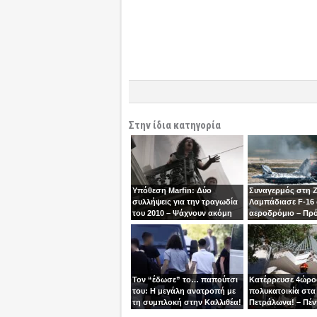
Στην ίδια κατηγορία
Υπόθεση Marfin: Δύο
Συναγερμός στη 
συλλήψεις για την τραγωδία
Λαμπάδιασε F-16
του 2010 – Ψάχνουν ακόμη
αεροδρόμιο – Πρ
μία γυναίκα
βγει την τελευταία
χειριστής
Τον “έδωσε” το… παπούτσι
Κατέρρευσε 4ώρ
του: Η μεγάλη ανατροπή με
πολυκατοικία στα
τη συμπλοκή στην Καλλιθέα!
Πετράλωνα! – Πέν
προσαγωγές