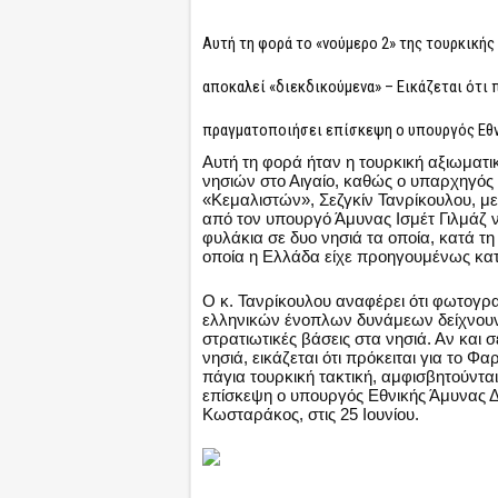
Αυτή τη φορά το «νούμερο 2» της τουρκική
αποκαλεί «διεκδικούμενα» – Εικάζεται ότι 
πραγματοποιήσει επίσκεψη ο υπουργός Εθν
Αυτή τη φορά ήταν η τουρκική αξιωματι
νησιών στο Αιγαίο, καθώς ο υπαρχηγός
«Κεμαλιστών», Σεζγκίν Τανρίκουλου, μ
από τον υπουργό Άμυνας Ισμέτ Γιλμάζ ν
φυλάκια σε δυο νησιά τα οποία, κατά τ
οποία η Ελλάδα είχε προηγουμένως κατ
Ο κ. Τανρίκουλου αναφέρει ότι φωτογρ
ελληνικών ένοπλων δυνάμεων δείχνουν 
στρατιωτικές βάσεις στα νησιά. Αν και
νησιά, εικάζεται ότι πρόκειται για το Φ
πάγια τουρκική τακτική, αμφισβητούντα
επίσκεψη ο υπουργός Εθνικής Άμυνας
Κωσταράκος, στις 25 Ιουνίου.