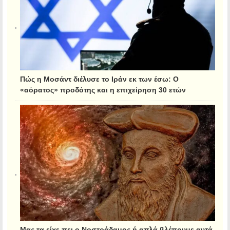
Πώς η Μοσάντ διέλυσε το Ιράν εκ των έσω: Ο
«αόρατος» προδότης και η επιχείρηση 30 ετών
Μας τα είχε πει ο Νοστράδαμος ή απλά βλέπουμε αυτά