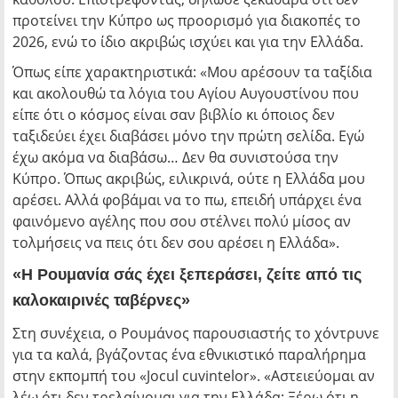
προτείνει την Κύπρο ως προορισμό για διακοπές το
2026, ενώ το ίδιο ακριβώς ισχύει και για την Ελλάδα.
Όπως είπε χαρακτηριστικά: «Μου αρέσουν τα ταξίδια
και ακολουθώ τα λόγια του Αγίου Αυγουστίνου που
είπε ότι ο κόσμος είναι σαν βιβλίο κι όποιος δεν
ταξιδεύει έχει διαβάσει μόνο την πρώτη σελίδα. Εγώ
έχω ακόμα να διαβάσω… Δεν θα συνιστούσα την
Κύπρο. Όπως ακριβώς, ειλικρινά, ούτε η Ελλάδα μου
αρέσει. Αλλά φοβάμαι να το πω, επειδή υπάρχει ένα
φαινόμενο αγέλης που σου στέλνει πολύ μίσος αν
τολμήσεις να πεις ότι δεν σου αρέσει η Ελλάδα».
«Η Ρουμανία σάς έχει ξεπεράσει, ζείτε από τις
καλοκαιρινές ταβέρνες»
Στη συνέχεια, ο Ρουμάνος παρουσιαστής το χόντρυνε
για τα καλά, βγάζοντας ένα εθνικιστικό παραλήρημα
στην εκπομπή του «Jocul cuvintelor». «Αστειεύομαι αν
λέω ότι δεν τρελαίνομαι για την Ελλάδα; Ξέρω ότι η