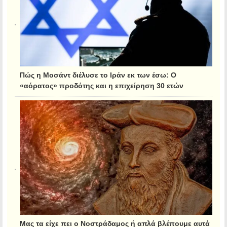
Πώς η Μοσάντ διέλυσε το Ιράν εκ των έσω: Ο
«αόρατος» προδότης και η επιχείρηση 30 ετών
Μας τα είχε πει ο Νοστράδαμος ή απλά βλέπουμε αυτά