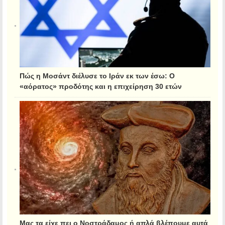
Πώς η Μοσάντ διέλυσε το Ιράν εκ των έσω: Ο
«αόρατος» προδότης και η επιχείρηση 30 ετών
Μας τα είχε πει ο Νοστράδαμος ή απλά βλέπουμε αυτά