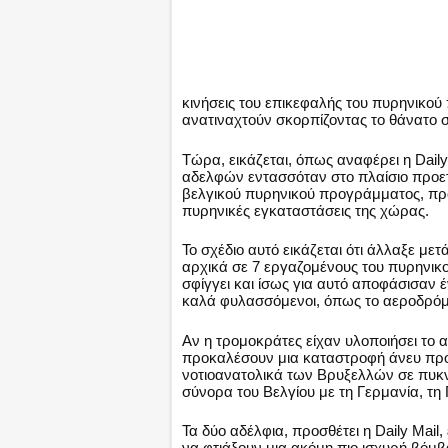
κινήσεις του επικεφαλής του πυρηνικού 
ανατιναχτούν σκορπίζοντας το θάνατο σε
Τώρα, εικάζεται, όπως αναφέρει η Daily
αδελφών εντασσόταν στο πλαίσιο προετ
βελγικού πυρηνικού προγράμματος, προ
πυρηνικές εγκαταστάσεις της χώρας.
Το σχέδιο αυτό εικάζεται ότι άλλαξε μ
αρχικά σε 7 εργαζομένους του πυρηνικο
σφίγγει και ίσως για αυτό αποφάσισαν 
καλά φυλασσόμενοι, όπως το αεροδρόμι
Αν η τρομοκράτες είχαν υλοποιήσει το 
προκαλέσουν μια καταστροφή άνευ προη
νοτιοανατολικά των Βρυξελλών σε πυκν
σύνορα του Βελγίου με τη Γερμανία, τη
Τα δύο αδέλφια, προσθέτει η Daily Mail
να φτιάξουν μια ακόμη πιο ισχυρή βόμ