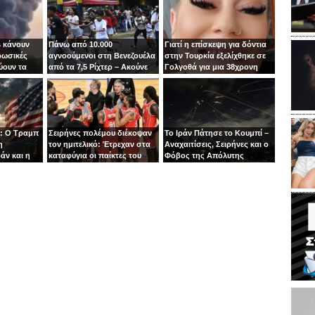
 κάνουν
Πάνω από 10.000
Γιατί η επίσκεψη για δόντια
ρωσικές
αγνοούμενοι στη Βενεζουέλα
στην Τουρκία εξελίχθηκε σε
ύουν τα
από τα 7,5 Ρίχτερ – Ακούνε
Γολγοθά για μια 38χρονη
ιν
φωνές κάτω από τα
μητέρα
συντρίμμια
: Ο Τραμπ
Σειρήνες πολέμου διέκοψαν
Το Ιράν Πάτησε το Κουμπί –
η
τον ημιτελικό: Έτρεχαν στα
Αναχαιτίσεις, Σειρήνες και ο
άν και η
καταφύγια οι παίκτες του
Φόβος της Απόλυτης
άζει στα
Ιτούδη!
Σύρραξης