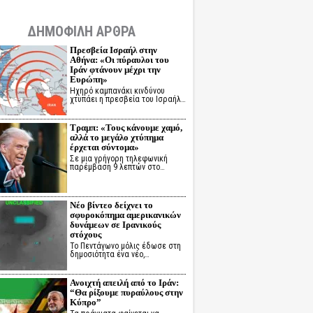
ΔΗΜΟΦΙΛΗ ΑΡΘΡΑ
Πρεσβεία Ισραήλ στην
Αθήνα: «Οι πύραυλοι του
Ιράν φτάνουν μέχρι την
Ευρώπη»
Ηχηρό καμπανάκι κινδύνου
χτυπάει η πρεσβεία του Ισραήλ…
Τραμπ: «Τους κάνουμε χαμό,
αλλά το μεγάλο χτύπημα
έρχεται σύντομα»
Σε μια γρήγορη τηλεφωνική
παρέμβαση 9 λεπτών στο…
Νέο βίντεο δείχνει το
σφυροκόπημα αμερικανικών
δυνάμεων σε Ιρανικούς
στόχους
Το Πεντάγωνο μόλις έδωσε στη
δημοσιότητα ένα νέο,…
Ανοιχτή απειλή από το Ιράν:
“Θα ρίξουμε πυραύλους στην
Κύπρο”