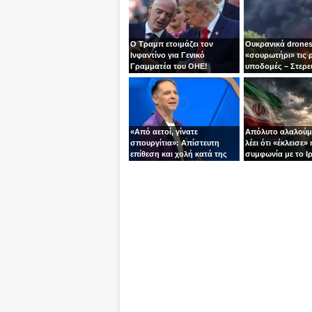
Ο Τραμπ ετοιμάζει τον
Ουκρανικά drones
Ινφαντίνο για Γενικό
«σουρωτήρι» τις 
Γραμματέα του ΟΗΕ!
υποδομές – Στερε
καύσιμα του Πούτ
«Από αετοί, γίνατε
Απόλυτο αλαλούμ
σπουργίτια»: Απίστευτη
λέει ότι «έκλεισε» 
επίθεση και χολή κατά της
συμφωνία με το Ιρ
Ελλάδας και της Κύπρου
Τεχεράνη τον αδει
από γνωστό
ίσια!
τηλεπαρουσιαστή της
Ρουμανίας!