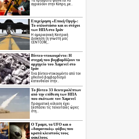
Τα πράγματα φαίνεται να
αγριεύουν στην Κύπρο, με…
Επιχείρηση «Επική Οργή»:
Το οπλοστάσιο και οι στόχοι
των ΗΠΑ στο Ιράν
Η αμερικανική Κεντρική
Διοίκηση (η γνωστή μας
CENTCOM,…
Βίντεο-ντοκουμέντο: Η
στιγμή που βομβαρδίζουν το
αρχηγείο του Χαμενεΐ στο
Ιράν
Ένα βίντεο-ντοκουμέντο από τον
χθεσινό βομβαρδισμό
κατευθείαν στην…
Το βίντεο 33 δευτερολέπτων
από την επίθεση των ΗΠΑ
που σκότωσε τον Χαμενεΐ
Πραγματική κόλαση έχει
ξεσπάσει τις τελευταίες ώρες
στη…
Ο Τραμπ, τα UFO και ο
«δαιμονικός» φόβος που
κρατά κλειστούς τους
φακέλους