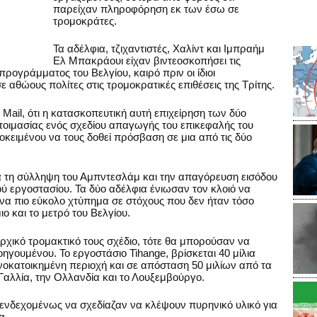
παρείχαν πληροφόρηση εκ των έσω σε
τρομοκράτες.
Τα αδέλφια, τζιχαντιστές, Χαλίντ και Ιμπραήμ
Ελ Μπακράουι είχαν βιντεοσκοπήσει τις
προγράμματος του Βελγίου, καιρό πριν οι ίδιοι
 αθώους πολίτες στις τρομοκρατικές επιθέσεις της Τρίτης.
 Mail, ότι η κατασκοπευτική αυτή επιχείρηση των δύο
οιμασίας ενός σχεδίου απαγωγής του επικεφαλής του
κειμένου να τους δοθεί πρόσβαση σε μια από τις δύο
ετά τη σύλληψη του Αμπντεσλάμ και την απαγόρευση εισόδου
ύ εργοστασίου. Τα δύο αδέλφια ένιωσαν τον κλοιό να
ένα πιο εύκολο χτύπημα σε στόχους που δεν ήταν τόσο
ο και το μετρό του Βελγίου.
αρχικό τρομακτικό τους σχέδιο, τότε θα μπορούσαν να
γουμένου. Το εργοστάσιο Tihange, βρίσκεται 40 μίλια
οκατοικημένη περιοχή και σε απόσταση 50 μιλίων από τα
 Γαλλία, την Ολλανδία και το Λουξεμβούργο.
, ενδεχομένως να σχεδίαζαν να κλέψουν πυρηνικό υλικό για
βα.