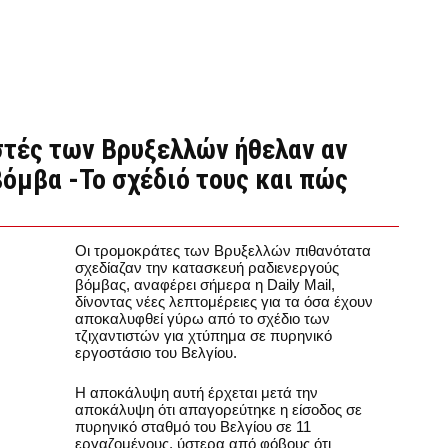
τιστές των Βρυξελλών ήθελαν αν
όμβα -Το σχέδιό τους και πώς
Οι τρομοκράτες των Βρυξελλών πιθανότατα
σχεδίαζαν την κατασκευή ραδιενεργούς
βόμβας, αναφέρει σήμερα η Daily Mail,
δίνοντας νέες λεπτομέρειες για τα όσα έχουν
αποκαλυφθεί γύρω από το σχέδιο των
τζιχαντιστών για χτύπημα σε πυρηνικό
εργοστάσιο του Βελγίου.
Η αποκάλυψη αυτή έρχεται μετά την
αποκάλυψη ότι απαγορεύτηκε η είσοδος σε
πυρηνικό σταθμό του Βελγίου σε 11
εργαζομένους, ύστερα από φόβους ότι