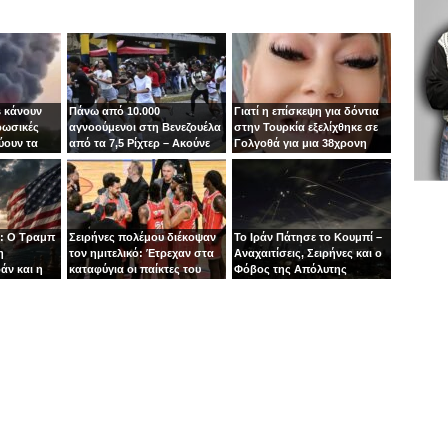
 κάνουν
Πάνω από 10.000
Γιατί η επίσκεψη για δόντια
ρωσικές
αγνοούμενοι στη Βενεζουέλα
στην Τουρκία εξελίχθηκε σε
ύουν τα
από τα 7,5 Ρίχτερ – Ακούνε
Γολγοθά για μια 38χρονη
ιν
φωνές κάτω από τα
μητέρα
συντρίμμια
: Ο Τραμπ
Σειρήνες πολέμου διέκοψαν
Το Ιράν Πάτησε το Κουμπί –
η
τον ημιτελικό: Έτρεχαν στα
Αναχαιτίσεις, Σειρήνες και ο
άν και η
καταφύγια οι παίκτες του
Φόβος της Απόλυτης
άζει στα
Ιτούδη!
Σύρραξης