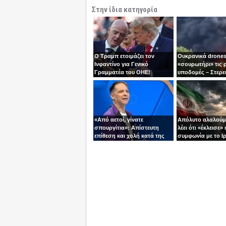
Στην ίδια κατηγορία
Ο Τραμπ ετοιμάζει τον
Ουκρανικά drones
Ινφαντίνο για Γενικό
«σουρωτήρι» τις 
Γραμματέα του ΟΗΕ!
υποδομές – Στερε
καύσιμα του Πούτ
«Από αετοί, γίνατε
Απόλυτο αλαλούμ
σπουργίτια»: Απίστευτη
λέει ότι «έκλεισε» 
επίθεση και χολή κατά της
συμφωνία με το Ιρ
Ελλάδας και της Κύπρου
Τεχεράνη τον αδει
από γνωστό
ίσια!
τηλεπαρουσιαστή της
Ρουμανίας!