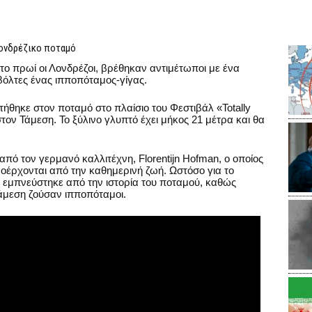
λονδρέζικο ποταμό
 το πρωί οι Λονδρέζοι, βρέθηκαν αντιμέτωποι με ένα
βόλτες ένας ιπποπόταμος-γίγας.
θηκε στον ποταμό στο πλαίσιο του Φεστιβάλ «Totally
τον Τάμεση. Το ξύλινο γλυπτό έχει μήκος 21 μέτρα και θα
.
πό τον γερμανό καλλιτέχνη, Florentijn Hofman, ο οποίος
ροέρχονται από την καθημερινή ζωή. Ωστόσο για το
ς εμπνεύστηκε από την ιστορία του ποταμού, καθώς
άμεση ζούσαν ιπποπόταμοι.