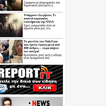
Σύμφωνα με πληροφορίες που
δημοσοεύει ξένο μέσο, η…
Υπάρχουν εξωγήινοι; Τι
απαντά κορυφαίος
επιστήμονας της NASA
Έχεις αναρωτηθεί ποτέ αν
είμαστε μόνοι μας στο…
Το μοντέλο του OnlyFans
που έμεινε έγκυος μετά από
400 άνδρες… τώρα ψάχνει
τον πατέρα!
Κρατηθείτε, γιατί αυτή η είδηση
είναι πραγματικά από…