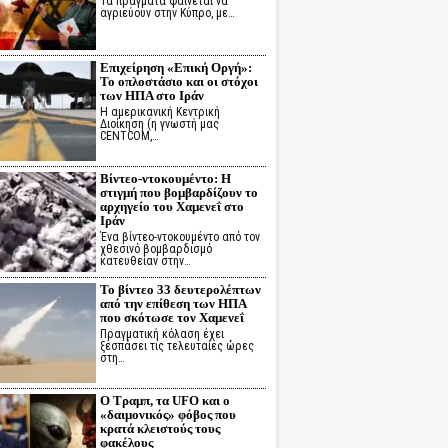
Τα πράγματα φαίνεται να
αγριεύουν στην Κύπρο, με…
Επιχείρηση «Επική Οργή»:
Το οπλοστάσιο και οι στόχοι
των ΗΠΑ στο Ιράν
Η αμερικανική Κεντρική
Διοίκηση (η γνωστή μας
CENTCOM,…
Βίντεο-ντοκουμέντο: Η
στιγμή που βομβαρδίζουν το
αρχηγείο του Χαμενεΐ στο
Ιράν
Ένα βίντεο-ντοκουμέντο από τον
χθεσινό βομβαρδισμό
κατευθείαν στην…
Το βίντεο 33 δευτερολέπτων
από την επίθεση των ΗΠΑ
που σκότωσε τον Χαμενεΐ
Πραγματική κόλαση έχει
ξεσπάσει τις τελευταίες ώρες
στη…
Ο Τραμπ, τα UFO και ο
«δαιμονικός» φόβος που
κρατά κλειστούς τους
φακέλους