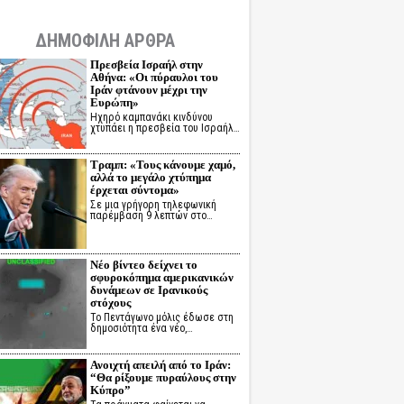
ΔΗΜΟΦΙΛΗ ΑΡΘΡΑ
Πρεσβεία Ισραήλ στην
Αθήνα: «Οι πύραυλοι του
Ιράν φτάνουν μέχρι την
Ευρώπη»
Ηχηρό καμπανάκι κινδύνου
χτυπάει η πρεσβεία του Ισραήλ…
Τραμπ: «Τους κάνουμε χαμό,
αλλά το μεγάλο χτύπημα
έρχεται σύντομα»
Σε μια γρήγορη τηλεφωνική
παρέμβαση 9 λεπτών στο…
Νέο βίντεο δείχνει το
σφυροκόπημα αμερικανικών
δυνάμεων σε Ιρανικούς
στόχους
Το Πεντάγωνο μόλις έδωσε στη
δημοσιότητα ένα νέο,…
Ανοιχτή απειλή από το Ιράν:
“Θα ρίξουμε πυραύλους στην
Κύπρο”