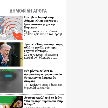
ΔΗΜΟΦΙΛΗ ΑΡΘΡΑ
Πρεσβεία Ισραήλ στην
Αθήνα: «Οι πύραυλοι του
Ιράν φτάνουν μέχρι την
Ευρώπη»
Ηχηρό καμπανάκι κινδύνου
χτυπάει η πρεσβεία του Ισραήλ…
Τραμπ: «Τους κάνουμε χαμό,
αλλά το μεγάλο χτύπημα
έρχεται σύντομα»
Σε μια γρήγορη τηλεφωνική
παρέμβαση 9 λεπτών στο…
Νέο βίντεο δείχνει το
σφυροκόπημα αμερικανικών
δυνάμεων σε Ιρανικούς
στόχους
Το Πεντάγωνο μόλις έδωσε στη
δημοσιότητα ένα νέο,…
Ανοιχτή απειλή από το Ιράν:
“Θα ρίξουμε πυραύλους στην
Κύπρο”