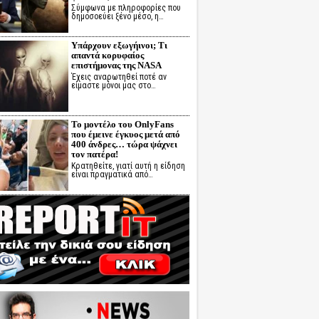
Σύμφωνα με πληροφορίες που
δημοσοεύει ξένο μέσο, η…
Υπάρχουν εξωγήινοι; Τι
απαντά κορυφαίος
επιστήμονας της NASA
Έχεις αναρωτηθεί ποτέ αν
είμαστε μόνοι μας στο…
Το μοντέλο του OnlyFans
που έμεινε έγκυος μετά από
400 άνδρες… τώρα ψάχνει
τον πατέρα!
Κρατηθείτε, γιατί αυτή η είδηση
είναι πραγματικά από…