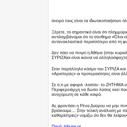
όνειρό τους είναι τα ιδιωτικοποιήσουν 
Ξέρετε, το σημαντικό είναι ότι πλημμύρι
αντιλαμβάνομαι ότι το σύνθημα «Όλοι ε
αντανακλαστικά περισσότερο από τη φ
Δεν πάει να πνιγεί η Αθήνα (στην κυριολε
ΣΥΡΙΖΑίοι είναι ικανοί να αλληλοσφαχτο
Στον παράλληλο κόσμο του ΣΥΡΙΖΑ και 
«Αριστεράς» οι προτεραιότητες είναι άλ
Σε ό,τι με αφορά -λοιπόν- το ΖΗΤΗΜΑ εί
Περιφερειάρχη να δώσει λύσεις εκεί πο
ανοχύρωτη σε κάθε καιρό.
Ας φροντίσει η Ρένα Δούρου να μην πνιγ
βρίσκουμε… Στην τελική ανάλυση με τόσ
καθαρίστριες» νομίζω ότι δεν θα λείψο
Πηγή: tribune.gr