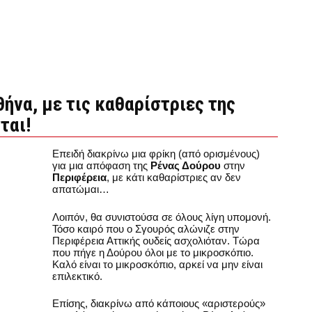
θήνα, με τις καθαρίστριες της
ται!
Επειδή διακρίνω μια φρίκη (από ορισμένους)
για μια απόφαση της
Ρένας Δούρου
στην
Περιφέρεια
, με κάτι καθαρίστριες αν δεν
απατώμαι…
Λοιπόν, θα συνιστούσα σε όλους λίγη υπομονή.
Τόσο καιρό που ο Σγουρός αλώνιζε στην
Περιφέρεια Αττικής ουδείς ασχολιόταν. Τώρα
που πήγε η Δούρου όλοι με το μικροσκόπιο.
Καλό είναι το μικροσκόπιο, αρκεί να μην είναι
επιλεκτικό.
Επίσης, διακρίνω από κάποιους «αριστερούς»