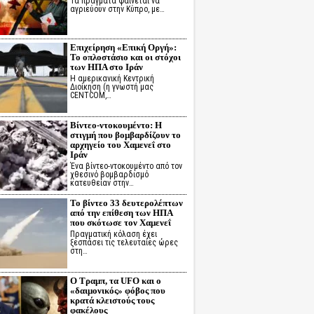
Τα πράγματα φαίνεται να
αγριεύουν στην Κύπρο, με…
Επιχείρηση «Επική Οργή»:
Το οπλοστάσιο και οι στόχοι
των ΗΠΑ στο Ιράν
Η αμερικανική Κεντρική
Διοίκηση (η γνωστή μας
CENTCOM,…
Βίντεο-ντοκουμέντο: Η
στιγμή που βομβαρδίζουν το
αρχηγείο του Χαμενεΐ στο
Ιράν
Ένα βίντεο-ντοκουμέντο από τον
χθεσινό βομβαρδισμό
κατευθείαν στην…
Το βίντεο 33 δευτερολέπτων
από την επίθεση των ΗΠΑ
που σκότωσε τον Χαμενεΐ
Πραγματική κόλαση έχει
ξεσπάσει τις τελευταίες ώρες
στη…
Ο Τραμπ, τα UFO και ο
«δαιμονικός» φόβος που
κρατά κλειστούς τους
φακέλους