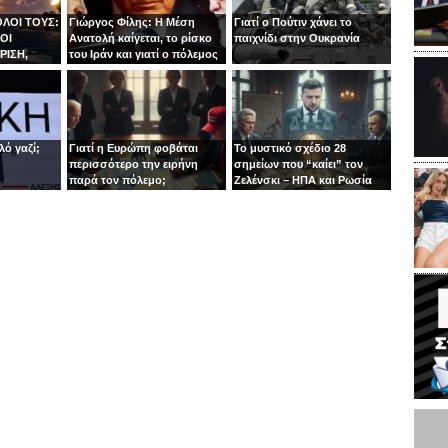
ΟΛΟΙ ΤΟΥΣ:
Γιώργος Φίλης: Η Μέση
Γιατί ο Πούτιν χάνει το
ΟΙ
Ανατολή καίγεται, το ρίσκο
παιχνίδι στην Ουκρανία
ΡΙΣΗ,
του Ιράν και γιατί ο πόλεμος
ΗΔΗ ΕΚΕΙ
μας χτυπάει την πόρτα
λό γαζί;
Γιατί η Ευρώπη φοβάται
Το μυστικό σχέδιο 28
περισσότερο την ειρήνη
σημείων που “καίει” τον
παρά τον πόλεμο;
Ζελένσκι – ΗΠΑ και Ρωσία
παίζουν το μεγάλο παζάρι