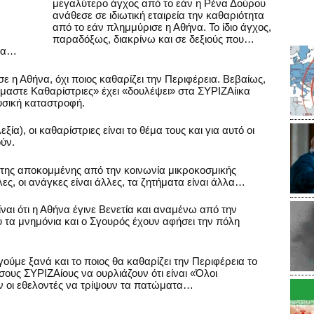
μεγαλύτερο άγχος από το εάν η Ρένα Δούρου
ανάθεσε σε ιδιωτική εταιρεία την καθαριότητα
από το εάν πλημμύρισε η Αθήνα. Το ίδιο άγχος,
παραδόξως, διακρίνω και σε δεξιούς που…
όλα…
σε η Αθήνα, όχι ποιος καθαρίζει την Περιφέρεια. Βεβαίως,
ίμαστε Καθαρίστριες» έχει «δουλέψει» στα ΣΥΡΙΖΑίικα
υσική καταστροφή.
ξία), οι καθαρίστριες είναι το θέμα τους και για αυτό οι
ύν.
της αποκομμένης από την κοινωνία μικροκοσμικής
λες, οι ανάγκες είναι άλλες, τα ζητήματα είναι άλλα…
ναι ότι η Αθήνα έγινε Βενετία και αναμένω από την
υ τα μνημόνια και ο Σγουρός έχουν αφήσει την πόλη
ούμε ξανά και το ποιος θα καθαρίζει την Περιφέρεια το
ους ΣΥΡΙΖΑίους να ουρλιάζουν ότι είναι «Όλοι
υν οι εθελοντές να τρίψουν τα πατώματα…