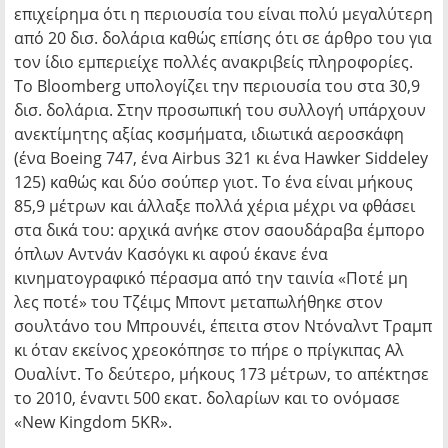
επιχείρημα ότι η περιουσία του είναι πολύ μεγαλύτερη
από 20 δισ. δολάρια καθώς επίσης ότι σε άρθρο του για
τον ίδιο εμπεριείχε πολλές ανακριβείς πληροφορίες.
To Βloomberg υπολογίζει την περιουσία του στα 30,9
δισ. δολάρια. Στην προσωπική του συλλογή υπάρχουν
ανεκτίμητης αξίας κοσμήματα, ιδιωτικά αεροσκάφη
(ένα Boeing 747, ένα Airbus 321 κι ένα Hawker Siddeley
125) καθώς και δύο σούπερ γιοτ. Το ένα είναι μήκους
85,9 μέτρων και άλλαξε πολλά χέρια μέχρι να φθάσει
στα δικά του: αρχικά ανήκε στον σαουδάραβα έμπορο
όπλων Αντνάν Κασόγκι κι αφού έκανε ένα
κινηματογραφικό πέρασμα από την ταινία «Ποτέ μη
λες ποτέ» του Τζέιμς Μποντ μεταπωλήθηκε στον
σουλτάνο του Μπρουνέι, έπειτα στον Ντόναλντ Τραμπ
κι όταν εκείνος χρεοκόπησε το πήρε ο πρίγκιπας Αλ
Ουαλίντ. Το δεύτερο, μήκους 173 μέτρων, το απέκτησε
το 2010, έναντι 500 εκατ. δολαρίων και το ονόμασε
«New Kingdom 5KR».