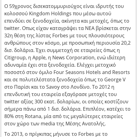
Ο 59χρονος δισεκατομμυριούχος είναι ιδρυτής του
κολοσσού Kingdom Holdings που μέσω αυτού
επενδύει σε ξενοδοχεία, ακίνητα και μετοχές, όπως το
twitter. Οπως είχαν καταγράψει τα ΝΕΑ βρίσκεται στην
32η θέση της λίστας Forbes με τους πλουσιότερους
ανθρώπους στον κόσμο, με προσωπική περιουσία 20,2
δισ. δολάρια. Έχει συμμετοχή σε εταιρείες όπως η
Citigroup, η Apple, η News Corporation, ενώ ιδιίτερη
αδυναμία έχει στα ξενοδοχεία. Ελέγχει μετοχικό
ποσοστό στον όμιλο Four Seasons Hotels and Resorts
και σε πολυτελέστατα ξενοδοχεία όπως το George V
στο Παρίσι και το Savoy στο Λονδίνο. Το 2012 η
επενδυτική του εταιρεία εξαγόρασε μετοχές του
twitter αξίας 300 εκατ. δολαρίων, οι οποίες κοστίζουν
σήμερα πάνω από 1 δισ. δολάρια. Επιπλέον, κατέχει το
80% στη Rotana, μία από τις μεγαλύτερες εταιρείες
στον χώρο των media της Μέσης Ανατολής.
Το 2013, ο πρίγκιπας μήνυσε το Forbes με το