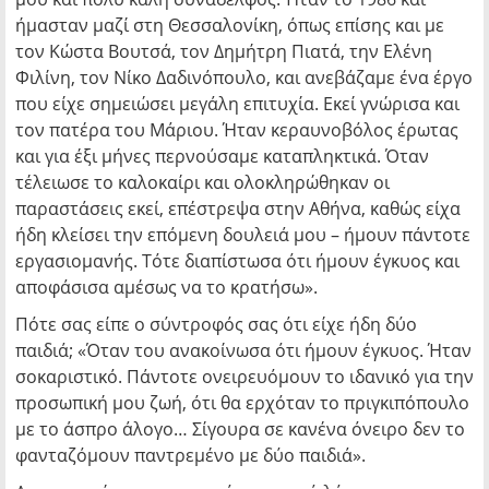
ήμασταν μαζί στη Θεσσαλονίκη, όπως επίσης και με
τον Κώστα Βουτσά, τον Δημήτρη Πιατά, την Ελένη
Φιλίνη, τον Νίκο Δαδινόπουλο, και ανεβάζαμε ένα έργο
που είχε σημειώσει μεγάλη επιτυχία. Εκεί γνώρισα και
τον πατέρα του Μάριου. Ήταν κεραυνοβόλος έρωτας
και για έξι μήνες περνούσαμε καταπληκτικά. Όταν
τέλειωσε το καλοκαίρι και ολοκληρώθηκαν οι
παραστάσεις εκεί, επέστρεψα στην Αθήνα, καθώς είχα
ήδη κλείσει την επόμενη δουλειά μου – ήμουν πάντοτε
εργασιομανής. Τότε διαπίστωσα ότι ήμουν έγκυος και
αποφάσισα αμέσως να το κρατήσω».
Πότε σας είπε ο σύντροφός σας ότι είχε ήδη δύο
παιδιά; «Όταν του ανακοίνωσα ότι ήμουν έγκυος. Ήταν
σοκαριστικό. Πάντοτε ονειρευόμουν το ιδανικό για την
προσωπική μου ζωή, ότι θα ερχόταν το πριγκιπόπουλο
με το άσπρο άλογο… Σίγουρα σε κανένα όνειρο δεν το
φανταζόμουν παντρεμένο με δύο παιδιά».