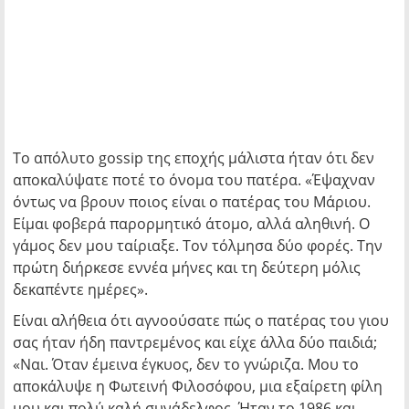
Το απόλυτο gossip της εποχής μάλιστα ήταν ότι δεν
αποκαλύψατε ποτέ το όνομα του πατέρα. «Έψαχναν
όντως να βρουν ποιος είναι ο πατέρας του Μάριου.
Είμαι φοβερά παρορμητικό άτομο, αλλά αληθινή. Ο
γάμος δεν μου ταίριαξε. Τον τόλμησα δύο φορές. Την
πρώτη διήρκεσε εννέα μήνες και τη δεύτερη μόλις
δεκαπέντε ημέρες».
Είναι αλήθεια ότι αγνοούσατε πώς ο πατέρας του γιου
σας ήταν ήδη παντρεμένος και είχε άλλα δύο παιδιά;
«Ναι. Όταν έμεινα έγκυος, δεν το γνώριζα. Μου το
αποκάλυψε η Φωτεινή Φιλοσόφου, μια εξαίρετη φίλη
μου και πολύ καλή συνάδελφος. Ήταν το 1986 και