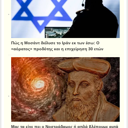
Πώς η Μοσάντ διέλυσε το Ιράν εκ των έσω: Ο
«αόρατος» προδότης και η επιχείρηση 30 ετών
Μας τα είχε πει ο Νοστράδαμος ή απλά βλέπουμε αυτά