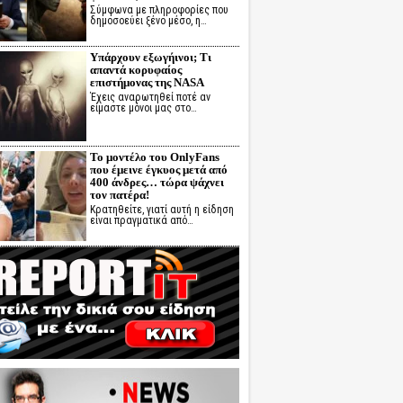
Σύμφωνα με πληροφορίες που
δημοσοεύει ξένο μέσο, η…
Υπάρχουν εξωγήινοι; Τι
απαντά κορυφαίος
επιστήμονας της NASA
Έχεις αναρωτηθεί ποτέ αν
είμαστε μόνοι μας στο…
Το μοντέλο του OnlyFans
που έμεινε έγκυος μετά από
400 άνδρες… τώρα ψάχνει
τον πατέρα!
Κρατηθείτε, γιατί αυτή η είδηση
είναι πραγματικά από…