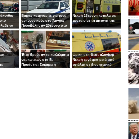
Ζάκυνθο:
Βαριές κατηγορίες για τους
Νεκρή 25χρονη κοπέλα σε
 στο
αστυνομικούς στο Άργος:
τροχαίο με τη μηχανή της
όλαβε να
Πυροβόλησαν 20χρονο στο
 στιγμή ο
κεφάλι
οφη
Έτσι δρούσαν τα κυκλώματα
Φρίκη στη Θεσσαλονίκη:
ναρκωτικών στα Β.
Νεκρή εργάτρια μετά από
τε
Προάστια: Σοκάρει η
εφιάλτη σε βιομηχανικό
εμπλοκή παιδιών 13 και 14
πλυντήριο
ετών