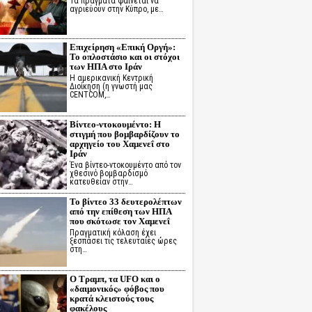
Τα πράγματα φαίνεται να
αγριεύουν στην Κύπρο, με…
Επιχείρηση «Επική Οργή»:
Το οπλοστάσιο και οι στόχοι
των ΗΠΑ στο Ιράν
Η αμερικανική Κεντρική
Διοίκηση (η γνωστή μας
CENTCOM,…
Βίντεο-ντοκουμέντο: Η
στιγμή που βομβαρδίζουν το
αρχηγείο του Χαμενεΐ στο
Ιράν
Ένα βίντεο-ντοκουμέντο από τον
χθεσινό βομβαρδισμό
κατευθείαν στην…
Το βίντεο 33 δευτερολέπτων
από την επίθεση των ΗΠΑ
που σκότωσε τον Χαμενεΐ
Πραγματική κόλαση έχει
ξεσπάσει τις τελευταίες ώρες
στη…
Ο Τραμπ, τα UFO και ο
«δαιμονικός» φόβος που
κρατά κλειστούς τους
φακέλους