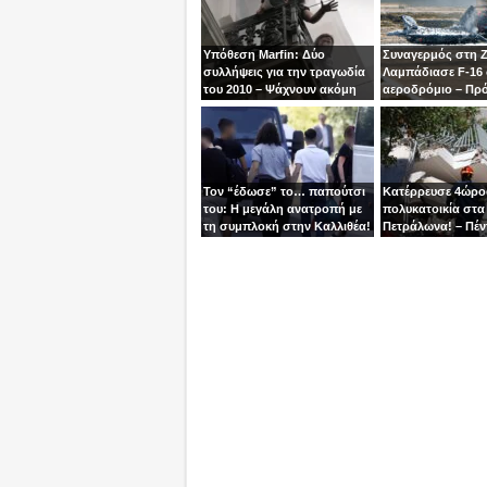
Υπόθεση Marfin: Δύο
Συναγερμός στη 
συλλήψεις για την τραγωδία
Λαμπάδιασε F-16
του 2010 – Ψάχνουν ακόμη
αεροδρόμιο – Πρ
μία γυναίκα
βγει την τελευταία
χειριστής
Τον “έδωσε” το… παπούτσι
Κατέρρευσε 4ώρ
του: Η μεγάλη ανατροπή με
πολυκατοικία στα
τη συμπλοκή στην Καλλιθέα!
Πετράλωνα! – Πέν
προσαγωγές