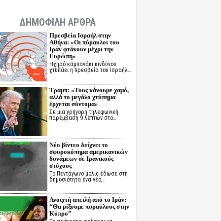
ΔΗΜΟΦΙΛΗ ΑΡΘΡΑ
Πρεσβεία Ισραήλ στην
Αθήνα: «Οι πύραυλοι του
Ιράν φτάνουν μέχρι την
Ευρώπη»
Ηχηρό καμπανάκι κινδύνου
χτυπάει η πρεσβεία του Ισραήλ…
Τραμπ: «Τους κάνουμε χαμό,
αλλά το μεγάλο χτύπημα
έρχεται σύντομα»
Σε μια γρήγορη τηλεφωνική
παρέμβαση 9 λεπτών στο…
Νέο βίντεο δείχνει το
σφυροκόπημα αμερικανικών
δυνάμεων σε Ιρανικούς
στόχους
Το Πεντάγωνο μόλις έδωσε στη
δημοσιότητα ένα νέο,…
Ανοιχτή απειλή από το Ιράν:
“Θα ρίξουμε πυραύλους στην
Κύπρο”