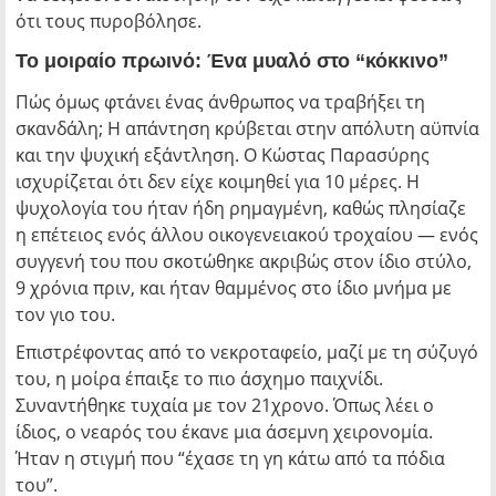
ότι τους πυροβόλησε.
Το μοιραίο πρωινό: Ένα μυαλό στο “κόκκινο”
Πώς όμως φτάνει ένας άνθρωπος να τραβήξει τη
σκανδάλη; Η απάντηση κρύβεται στην απόλυτη αϋπνία
και την ψυχική εξάντληση. Ο Κώστας Παρασύρης
ισχυρίζεται ότι δεν είχε κοιμηθεί για 10 μέρες. Η
ψυχολογία του ήταν ήδη ρημαγμένη, καθώς πλησίαζε
η επέτειος ενός άλλου οικογενειακού τροχαίου — ενός
συγγενή του που σκοτώθηκε ακριβώς στον ίδιο στύλο,
9 χρόνια πριν, και ήταν θαμμένος στο ίδιο μνήμα με
τον γιο του.
Επιστρέφοντας από το νεκροταφείο, μαζί με τη σύζυγό
του, η μοίρα έπαιξε το πιο άσχημο παιχνίδι.
Συναντήθηκε τυχαία με τον 21χρονο. Όπως λέει ο
ίδιος, ο νεαρός του έκανε μια άσεμνη χειρονομία.
Ήταν η στιγμή που “έχασε τη γη κάτω από τα πόδια
του”.