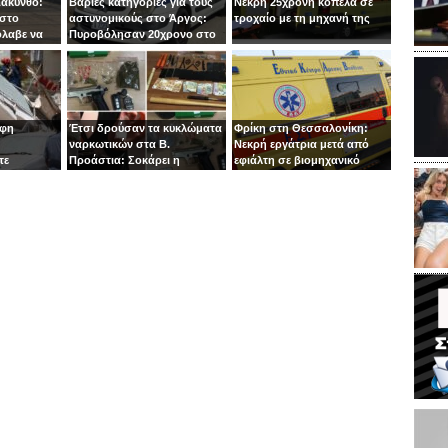
Ζάκυνθο:
Βαριές κατηγορίες για τους
Νεκρή 25χρονη κοπέλα σε
 στο
αστυνομικούς στο Άργος:
τροχαίο με τη μηχανή της
όλαβε να
Πυροβόλησαν 20χρονο στο
 στιγμή ο
κεφάλι
οφη
Έτσι δρούσαν τα κυκλώματα
Φρίκη στη Θεσσαλονίκη:
ναρκωτικών στα Β.
Νεκρή εργάτρια μετά από
τε
Προάστια: Σοκάρει η
εφιάλτη σε βιομηχανικό
εμπλοκή παιδιών 13 και 14
πλυντήριο
ετών