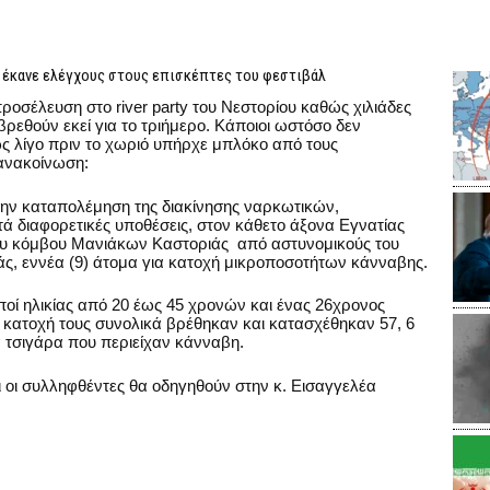
 έκανε ελέγχους στους επισκέπτες του φεστιβάλ
ροσέλευση στο river party του Νεστορίου καθώς χιλιάδες
ρεθούν εκεί για το τριήμερο. Κάποιοι ωστόσο δεν
 λίγο πριν το χωριό υπήρχε μπλόκο από τους
 ανακοίνωση:
την καταπολέμηση της διακίνησης ναρκωτικών,
ά διαφορετικές υποθέσεις, στον κάθετο άξονα Εγνατίας
του κόμβου Μανιάκων Καστοριάς από αστυνομικούς του
, εννέα (9) άτομα για κατοχή μικροποσοτήτων κάνναβης.
οί ηλικίας από 20 έως 45 χρονών και ένας 26χρονος
 κατοχή τους συνολικά βρέθηκαν και κατασχέθηκαν 57, 6
 τσιγάρα που περιείχαν κάνναβη.
 οι συλληφθέντες θα οδηγηθούν στην κ. Εισαγγελέα