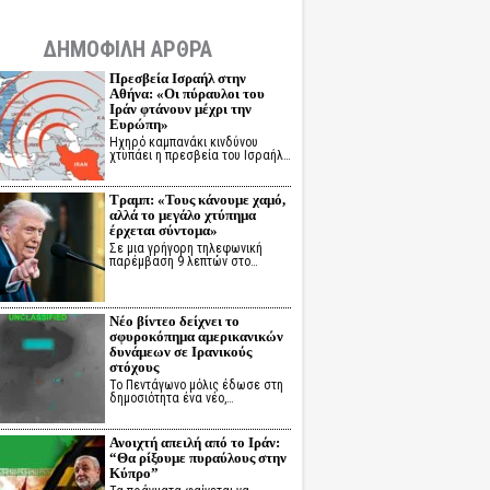
ΔΗΜΟΦΙΛΗ ΑΡΘΡΑ
Πρεσβεία Ισραήλ στην
Αθήνα: «Οι πύραυλοι του
Ιράν φτάνουν μέχρι την
Ευρώπη»
Ηχηρό καμπανάκι κινδύνου
χτυπάει η πρεσβεία του Ισραήλ…
Τραμπ: «Τους κάνουμε χαμό,
αλλά το μεγάλο χτύπημα
έρχεται σύντομα»
Σε μια γρήγορη τηλεφωνική
παρέμβαση 9 λεπτών στο…
Νέο βίντεο δείχνει το
σφυροκόπημα αμερικανικών
δυνάμεων σε Ιρανικούς
στόχους
Το Πεντάγωνο μόλις έδωσε στη
δημοσιότητα ένα νέο,…
Ανοιχτή απειλή από το Ιράν:
“Θα ρίξουμε πυραύλους στην
Κύπρο”