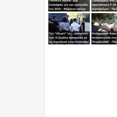
Υπόθεση Marfin: Δύο
Συναγερμός στη 
συλλήψεις για την τραγωδία
Λαμπάδιασε F-16
του 2010 – Ψάχνουν ακόμη
αεροδρόμιο – Πρ
μία γυναίκα
βγει την τελευταία
χειριστής
Τον “έδωσε” το… παπούτσι
Κατέρρευσε 4ώρ
του: Η μεγάλη ανατροπή με
πολυκατοικία στα
τη συμπλοκή στην Καλλιθέα!
Πετράλωνα! – Πέν
προσαγωγές