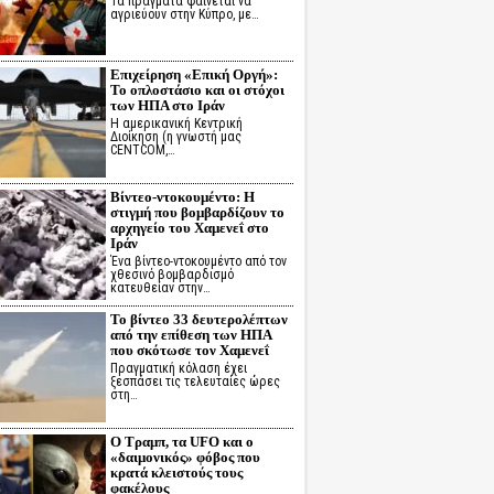
Τα πράγματα φαίνεται να
αγριεύουν στην Κύπρο, με…
Επιχείρηση «Επική Οργή»:
Το οπλοστάσιο και οι στόχοι
των ΗΠΑ στο Ιράν
Η αμερικανική Κεντρική
Διοίκηση (η γνωστή μας
CENTCOM,…
Βίντεο-ντοκουμέντο: Η
στιγμή που βομβαρδίζουν το
αρχηγείο του Χαμενεΐ στο
Ιράν
Ένα βίντεο-ντοκουμέντο από τον
χθεσινό βομβαρδισμό
κατευθείαν στην…
Το βίντεο 33 δευτερολέπτων
από την επίθεση των ΗΠΑ
που σκότωσε τον Χαμενεΐ
Πραγματική κόλαση έχει
ξεσπάσει τις τελευταίες ώρες
στη…
Ο Τραμπ, τα UFO και ο
«δαιμονικός» φόβος που
κρατά κλειστούς τους
φακέλους