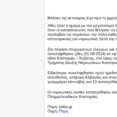
Μπλόκο της αστυνομίας λίγο πριν το χωριό
Χθες ήταν η ημέρα με την μεγαλύτερη π
ήταν οι κατασκηνώτες που θέλησαν να β
πρόλαβαν να περάσουν την πύλη καθώς
αστυνομικούς για ναρκωτικά. Δείτε την
Στο πλαίσιο στοχευμένων ελέγχων για 
συνελήφθησαν χθες (01-08-2014) σε εφτ
οδού Καστοριάς – Κοζάνης, στο ύψος 
Τμήματος Δίωξης Ναρκωτικών Καστοριάς
Ειδικότερα, συνελήφθησαν οχτώ ημεδαπ
αλλοδαπός, υπήκοος Αλβανίας και στην
γραμμάρια κάνναβης και 13 αυτοσχέδια
Οι ναρκωτικές ουσίες κατασχέθηκαν και
Πλημμελειοδικών Καστοριάς.
Πηγή: seleo.gr
Πηγή:
Πηγή