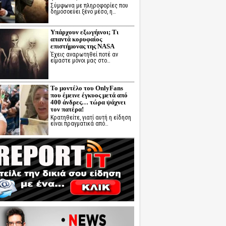
Σύμφωνα με πληροφορίες που
δημοσοεύει ξένο μέσο, η…
Υπάρχουν εξωγήινοι; Τι
απαντά κορυφαίος
επιστήμονας της NASA
Έχεις αναρωτηθεί ποτέ αν
είμαστε μόνοι μας στο…
Το μοντέλο του OnlyFans
που έμεινε έγκυος μετά από
400 άνδρες… τώρα ψάχνει
τον πατέρα!
Κρατηθείτε, γιατί αυτή η είδηση
είναι πραγματικά από…