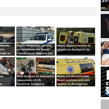
Ζάκυνθο:
Βαριές κατηγορίες για τους
Νεκρή 25χρονη κοπέλα σε
 στο
αστυνομικούς στο Άργος:
τροχαίο με τη μηχανή της
όλαβε να
Πυροβόλησαν 20χρονο στο
 στιγμή ο
κεφάλι
οφη
Έτσι δρούσαν τα κυκλώματα
Φρίκη στη Θεσσαλονίκη:
ναρκωτικών στα Β.
Νεκρή εργάτρια μετά από
τε
Προάστια: Σοκάρει η
εφιάλτη σε βιομηχανικό
εμπλοκή παιδιών 13 και 14
πλυντήριο
ετών