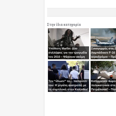
Στην ίδια κατηγορία
Υπόθεση Marfin: Δύο
Συναγερμός στη 
συλλήψεις για την τραγωδία
Λαμπάδιασε F-16
του 2010 – Ψάχνουν ακόμη
αεροδρόμιο – Πρ
μία γυναίκα
βγει την τελευταία
χειριστής
Τον “έδωσε” το… παπούτσι
Κατέρρευσε 4ώρ
του: Η μεγάλη ανατροπή με
πολυκατοικία στα
τη συμπλοκή στην Καλλιθέα!
Πετράλωνα! – Πέν
προσαγωγές