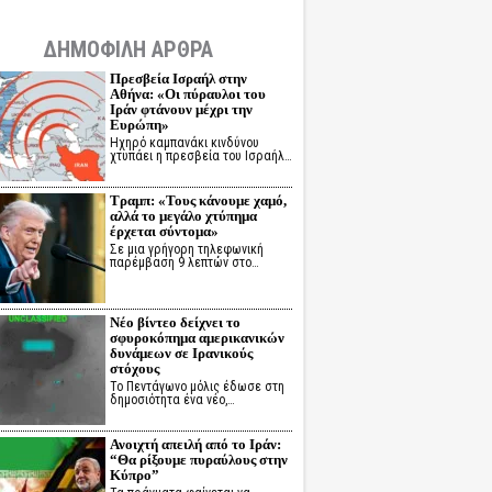
ΔΗΜΟΦΙΛΗ ΑΡΘΡΑ
Πρεσβεία Ισραήλ στην
Αθήνα: «Οι πύραυλοι του
Ιράν φτάνουν μέχρι την
Ευρώπη»
Ηχηρό καμπανάκι κινδύνου
χτυπάει η πρεσβεία του Ισραήλ…
Τραμπ: «Τους κάνουμε χαμό,
αλλά το μεγάλο χτύπημα
έρχεται σύντομα»
Σε μια γρήγορη τηλεφωνική
παρέμβαση 9 λεπτών στο…
Νέο βίντεο δείχνει το
σφυροκόπημα αμερικανικών
δυνάμεων σε Ιρανικούς
στόχους
Το Πεντάγωνο μόλις έδωσε στη
δημοσιότητα ένα νέο,…
Ανοιχτή απειλή από το Ιράν:
“Θα ρίξουμε πυραύλους στην
Κύπρο”