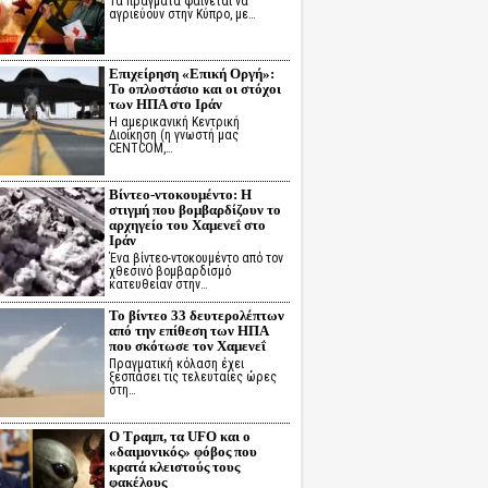
Τα πράγματα φαίνεται να
αγριεύουν στην Κύπρο, με…
Επιχείρηση «Επική Οργή»:
Το οπλοστάσιο και οι στόχοι
των ΗΠΑ στο Ιράν
Η αμερικανική Κεντρική
Διοίκηση (η γνωστή μας
CENTCOM,…
Βίντεο-ντοκουμέντο: Η
στιγμή που βομβαρδίζουν το
αρχηγείο του Χαμενεΐ στο
Ιράν
Ένα βίντεο-ντοκουμέντο από τον
χθεσινό βομβαρδισμό
κατευθείαν στην…
Το βίντεο 33 δευτερολέπτων
από την επίθεση των ΗΠΑ
που σκότωσε τον Χαμενεΐ
Πραγματική κόλαση έχει
ξεσπάσει τις τελευταίες ώρες
στη…
Ο Τραμπ, τα UFO και ο
«δαιμονικός» φόβος που
κρατά κλειστούς τους
φακέλους