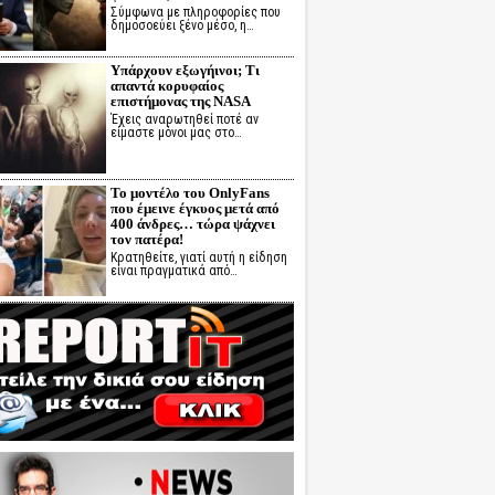
Σύμφωνα με πληροφορίες που
δημοσοεύει ξένο μέσο, η…
Υπάρχουν εξωγήινοι; Τι
απαντά κορυφαίος
επιστήμονας της NASA
Έχεις αναρωτηθεί ποτέ αν
είμαστε μόνοι μας στο…
Το μοντέλο του OnlyFans
που έμεινε έγκυος μετά από
400 άνδρες… τώρα ψάχνει
τον πατέρα!
Κρατηθείτε, γιατί αυτή η είδηση
είναι πραγματικά από…