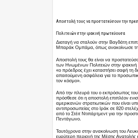
Αποστολή τους να προστατεύσουν την πρεσ
Πολιτειών στην ιρακινή πρωτεύουσα
Διαταγή να σταλούν στην Βαγδάτη επιπ
Μπαράκ Ομπάμα, όπως ανακοίνωσε την
Αποστολή τους θα είναι να προστατεύσο
των Ηνωμένων Πολιτειών στην ιρακινή
«ο πρόεδρος έχει καταστήσει σαφή τη δέ
απαιτούμενη ασφάλεια για το προσωπικ
τον κόσμο».
Από την πλευρά του ο εκπρόσωπος του
πρόσθεσε ότι η αποστολή επιπλέον ενι
αμερικανών στρατιωτικών που είναι υπε
αντιπροσωπείας στο Ιράκ σε 820 στελέχ
από το Στέιτ Ντιπάρτμεντ για την προ
Πεντάγωνο.
Ταυτόχρονα στην ανακοίνωση του Λευκο
ευρύτερη περιοχή της Μέσης Ανατολής 