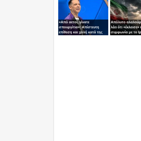
«Από αετοί, γίνατε
Απόλυτο αλαλούμ
σπουργίτια»: Απίστευτη
λέει ότι «έκλεισε» 
επίθεση και χολή κατά της
συμφωνία με το Ιρ
Ελλάδας και της Κύπρου
Τεχεράνη τον αδει
από γνωστό
ίσια!
τηλεπαρουσιαστή της
Ρουμανίας!