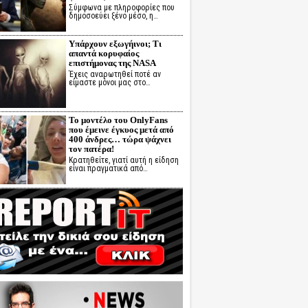
Σύμφωνα με πληροφορίες που
δημοσοεύει ξένο μέσο, η…
Υπάρχουν εξωγήινοι; Τι
απαντά κορυφαίος
επιστήμονας της NASA
Έχεις αναρωτηθεί ποτέ αν
είμαστε μόνοι μας στο…
Το μοντέλο του OnlyFans
που έμεινε έγκυος μετά από
400 άνδρες… τώρα ψάχνει
τον πατέρα!
Κρατηθείτε, γιατί αυτή η είδηση
είναι πραγματικά από…