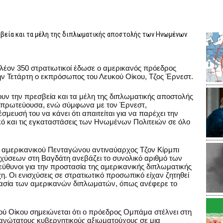
βεία και τα μέλη της διπλωματικής αποστολής των Ηνωμένων
λέον 350 στρατιωτικοί έδωσε ο αμερικανός πρόεδρος
 Τετάρτη ο εκπρόσωπος του Λευκού Οίκου, Τζος Έρνεστ.
υν την πρεσβεία και τα μέλη της διπλωματικής αποστολής
 πρωτεύουσα, ενώ σύμφωνα με τον Έρνεστ,
σμευσή του να κάνει ότι απαιτείται για να παρέχει την
ό και τις εγκαταστάσεις των Ηνωμένων Πολιτειών σε όλο
 αμερικανικού Πενταγώνου αντιναύαρχος Τζον Κίρμπι
σχύσεων στη Βαγδάτη ανεβάζει το συνολικό αριθμό των
ύθυνοι για την προστασία της αμερικανικής διπλωματικής
η. Οι ενισχύσεις σε στρατιωτικό προσωπικό είχαν ζητηθεί
στασία των αμερικανών διπλωματών, όπως ανέφερε το
ύ Οίκου σημειώνεται ότι ο πρόεδρος Ομπάμα στέλνει στη
ανώτατους κυβερνητικούς αξιωματούχους σε μια