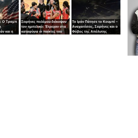
συντρίμμια
: Ο Τραμπ
Σειρήνες πολέμου διέκοψαν
Το Ιράν Πάτησε το Κουμπί –
η
τον ημιτελικό: Έτρεχαν στα
Αναχαιτίσεις, Σειρήνες και ο
άν και η
καταφύγια οι παίκτες του
Φόβος της Απόλυτης
άζει στα
Ιτούδη!
Σύρραξης