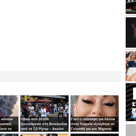
 κάνουν
Πάνω από 10.000
Γιατί η επίσκεψη για δόντια
ρωσικές
αγνοούμενοι στη Βενεζουέλα
στην Τουρκία εξελίχθηκε σε
ύουν τα
από τα 7,5 Ρίχτερ – Ακούνε
Γολγοθά για μια 38χρονη
ιν
φωνές κάτω από τα
μητέρα