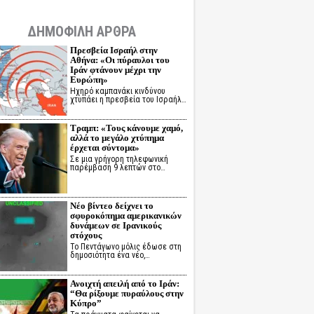
ΔΗΜΟΦΙΛΗ ΑΡΘΡΑ
Πρεσβεία Ισραήλ στην
Αθήνα: «Οι πύραυλοι του
Ιράν φτάνουν μέχρι την
Ευρώπη»
Ηχηρό καμπανάκι κινδύνου
χτυπάει η πρεσβεία του Ισραήλ…
Τραμπ: «Τους κάνουμε χαμό,
αλλά το μεγάλο χτύπημα
έρχεται σύντομα»
Σε μια γρήγορη τηλεφωνική
παρέμβαση 9 λεπτών στο…
Νέο βίντεο δείχνει το
σφυροκόπημα αμερικανικών
δυνάμεων σε Ιρανικούς
στόχους
Το Πεντάγωνο μόλις έδωσε στη
δημοσιότητα ένα νέο,…
Ανοιχτή απειλή από το Ιράν:
“Θα ρίξουμε πυραύλους στην
Κύπρο”