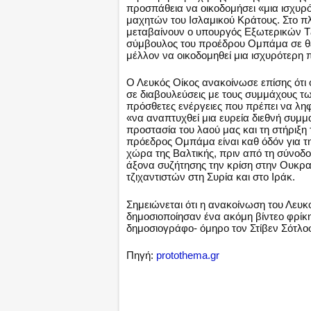
προσπάθεια να οικοδομήσει «μια ισχυρ
μαχητών του Ισλαμικού Κράτους. Στο π
μεταβαίνουν ο υπουργός Εξωτερικών Τζ
σύμβουλος του προέδρου Ομπάμα σε θέ
μέλλον να οικοδομηθεί μια ισχυρότερη 
Ο Λευκός Οίκος ανακοίνωσε επίσης ότ
σε διαβουλεύσεις με τους συμμάχους τ
πρόσθετες ενέργειες που πρέπει να λη
«να αναπτυχθεί μια ευρεία διεθνή συμμα
προστασία του λαού μας και τη στήριξη
πρόεδρος Ομπάμα είναι καθ όδόν για τ
χώρα της Βαλτικής, πριν από τη σύνοδο
άξονα συζήτησης την κρίση στην Ουκρα
τζιχαντιστών στη Συρία και στο Ιράκ.
Σημειώνεται ότι η ανακοίνωση του Λευκο
δημοσιοποίησαν ένα ακόμη βίντεο φρίκ
δημοσιογράφο- όμηρο τον Στίβεν Σότλο
Πηγή:
protothema.gr