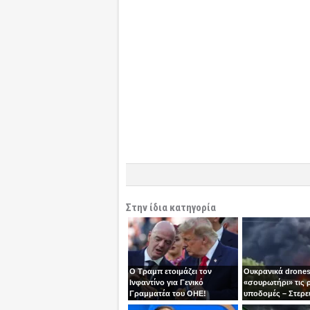
Στην ίδια κατηγορία
Ο Τραμπ ετοιμάζει τον
Ουκρανικά drones
Ινφαντίνο για Γενικό
«σουρωτήρι» τις 
Γραμματέα του ΟΗΕ!
υποδομές – Στερε
καύσιμα του Πούτ