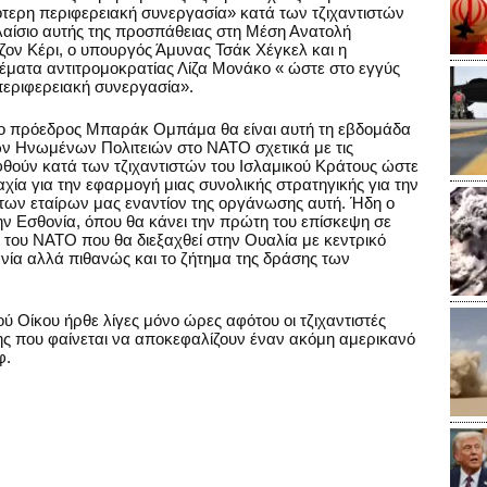
ότερη περιφερειακή συνεργασία» κατά των τζιχαντιστών
λαίσιο αυτής της προσπάθειας στη Μέση Ανατολή
ον Κέρι, ο υπουργός Άμυνας Τσάκ Χέγκελ και η
ματα αντιτρομοκρατίας Λίζα Μονάκο « ώστε στο εγγύς
περιφερειακή συνεργασία».
ι ο πρόεδρος Μπαράκ Ομπάμα θα είναι αυτή τη εβδομάδα
ων Ηνωμένων Πολιτειών στο ΝΑΤΟ σχετικά με τις
φθούν κατά των τζιχαντιστών του Ισλαμικού Κράτους ώστε
χία για την εφαρμογή μιας συνολικής στρατηγικής για την
 των εταίρων μας εναντίον της οργάνωσης αυτή. Ήδη ο
ην Εσθονία, όπου θα κάνει την πρώτη του επίσκεψη σε
 του ΝΑΤΟ που θα διεξαχθεί στην Ουαλία με κεντρικό
νία αλλά πιθανώς και το ζήτημα της δράσης των
ύ Οίκου ήρθε λίγες μόνο ώρες αφότου οι τζιχαντιστές
ης που φαίνεται να αποκεφαλίζουν έναν ακόμη αμερικανό
φ.