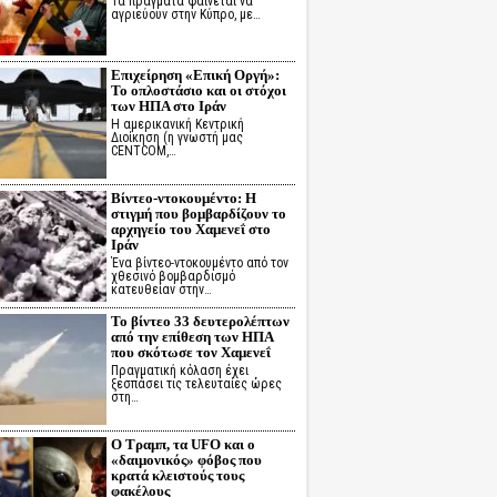
Τα πράγματα φαίνεται να
αγριεύουν στην Κύπρο, με…
Επιχείρηση «Επική Οργή»:
Το οπλοστάσιο και οι στόχοι
των ΗΠΑ στο Ιράν
Η αμερικανική Κεντρική
Διοίκηση (η γνωστή μας
CENTCOM,…
Βίντεο-ντοκουμέντο: Η
στιγμή που βομβαρδίζουν το
αρχηγείο του Χαμενεΐ στο
Ιράν
Ένα βίντεο-ντοκουμέντο από τον
χθεσινό βομβαρδισμό
κατευθείαν στην…
Το βίντεο 33 δευτερολέπτων
από την επίθεση των ΗΠΑ
που σκότωσε τον Χαμενεΐ
Πραγματική κόλαση έχει
ξεσπάσει τις τελευταίες ώρες
στη…
Ο Τραμπ, τα UFO και ο
«δαιμονικός» φόβος που
κρατά κλειστούς τους
φακέλους