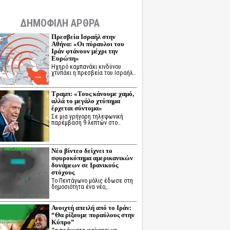
ΔΗΜΟΦΙΛΗ ΑΡΘΡΑ
Πρεσβεία Ισραήλ στην
Αθήνα: «Οι πύραυλοι του
Ιράν φτάνουν μέχρι την
Ευρώπη»
Ηχηρό καμπανάκι κινδύνου
χτυπάει η πρεσβεία του Ισραήλ…
Τραμπ: «Τους κάνουμε χαμό,
αλλά το μεγάλο χτύπημα
έρχεται σύντομα»
Σε μια γρήγορη τηλεφωνική
παρέμβαση 9 λεπτών στο…
Νέο βίντεο δείχνει το
σφυροκόπημα αμερικανικών
δυνάμεων σε Ιρανικούς
στόχους
Το Πεντάγωνο μόλις έδωσε στη
δημοσιότητα ένα νέο,…
Ανοιχτή απειλή από το Ιράν:
“Θα ρίξουμε πυραύλους στην
Κύπρο”