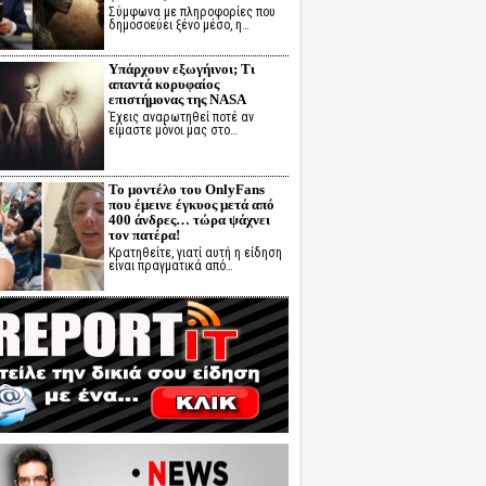
Σύμφωνα με πληροφορίες που
δημοσοεύει ξένο μέσο, η…
Υπάρχουν εξωγήινοι; Τι
απαντά κορυφαίος
επιστήμονας της NASA
Έχεις αναρωτηθεί ποτέ αν
είμαστε μόνοι μας στο…
Το μοντέλο του OnlyFans
που έμεινε έγκυος μετά από
400 άνδρες… τώρα ψάχνει
τον πατέρα!
Κρατηθείτε, γιατί αυτή η είδηση
είναι πραγματικά από…