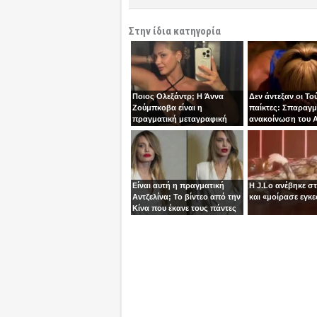
Στην ίδια κατηγορία
Ποιος Ολεξάντρ; Η Άννα
Δεν άντεξαν οι Το
Ζούμπκοβα είναι η
παίκτες: Σπαραγμ
πραγματική μεταγραφική
ανακοίνωση του Α
“βόμβα” της ΑΕΚ!
τoν Σταύρο
Είναι αυτή η πραγματική
Η J.Lo ανέβηκε σ
Αντζελίνα; Το βίντεο από την
και «μοίρασε εγκε
Κίνα που έκανε τους πάντες
να μιλούν για κλώνους