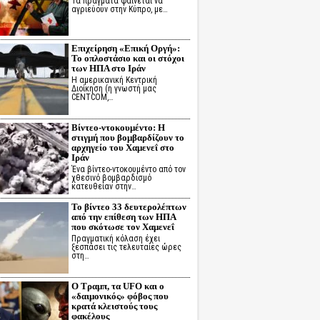
Τα πράγματα φαίνεται να
αγριεύουν στην Κύπρο, με…
Επιχείρηση «Επική Οργή»:
Το οπλοστάσιο και οι στόχοι
των ΗΠΑ στο Ιράν
Η αμερικανική Κεντρική
Διοίκηση (η γνωστή μας
CENTCOM,…
Βίντεο-ντοκουμέντο: Η
στιγμή που βομβαρδίζουν το
αρχηγείο του Χαμενεΐ στο
Ιράν
Ένα βίντεο-ντοκουμέντο από τον
χθεσινό βομβαρδισμό
κατευθείαν στην…
Το βίντεο 33 δευτερολέπτων
από την επίθεση των ΗΠΑ
που σκότωσε τον Χαμενεΐ
Πραγματική κόλαση έχει
ξεσπάσει τις τελευταίες ώρες
στη…
Ο Τραμπ, τα UFO και ο
«δαιμονικός» φόβος που
κρατά κλειστούς τους
φακέλους