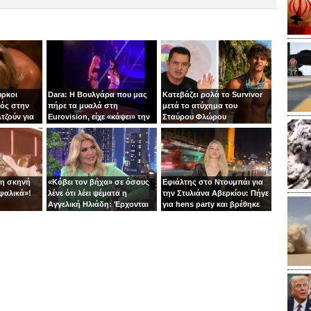
ύρκοι
Dara: Η Βουλγάρα που μας
Κατεβάζει ρολά το Survivor
ός στην
πήρε τα μυαλά στη
μετά το ατύχημα του
τζούν για
Eurovision, είχε «κάψει» την
Σταύρου Φλώρου
πίστα με τη Φουρέιρα!
τη σκηνή
«Κόβει τον βήχα» σε όσους
Εφιάλτης στο Ντουμπάι για
φαλικά»!
λένε ότι λέει ψέματα η
την Στυλιάνα Αβερκίου: Πήγε
Αγγελική Ηλιάδη: Έρχονται
για hens party και βρέθηκε
αγωγές!
στις αναχαιτίσεις των
πυραύλων