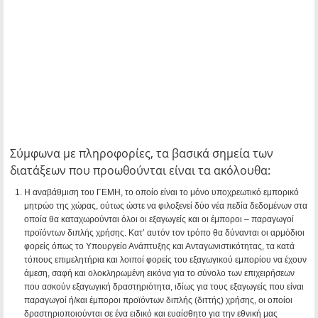
Σύμφωνα με πληροφορίες, τα βασικά σημεία των
διατάξεων που προωθούνται είναι τα ακόλουθα:
Η αναβάθμιση του ΓΕΜΗ, το οποίο είναι το μόνο υποχρεωτικό εμπορικό
μητρώο της χώρας, ούτως ώστε να φιλοξενεί δύο νέα πεδία δεδομένων στα
οποία θα καταχωρούνται όλοι οι εξαγωγείς και οι έμποροι – παραγωγοί
προϊόντων διπλής χρήσης.
Κατ’ αυτόν τον τρόπο θα δύνανται οι αρμόδιοι
φορείς όπως το Υπουργείο Ανάπτυξης και Ανταγωνιστικότητας, τα κατά
τόπους επιμελητήρια και λοιποί φορείς του εξαγωγικού εμπορίου να έχουν
άμεση, σαφή και ολοκληρωμένη εικόνα για το σύνολο των επιχειρήσεων
που ασκούν εξαγωγική δραστηριότητα, ιδίως για τους εξαγωγείς που είναι
παραγωγοί ή/και έμποροι προϊόντων διπλής (διττής) χρήσης, οι οποίοι
δραστηριοποιούνται σε ένα ειδικό και ευαίσθητο για την εθνική μας