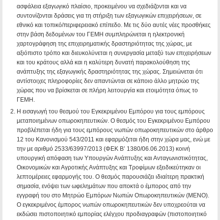
ασφάλεια εξαγωγικό πλαίσιο, προκειμένου να σχεδιάζονται και να
συντονίζονται δράσεις για τη στήριξη των εξαγωγικών επιχειρήσεων, σε
εθνικό και τοπικό/περιφερειακό επίπεδο.
Με τις δύο αυτές νέες προσθήκες
στην βάση δεδομένων του ΓΕΜΗ συμπληρώνεται η ηλεκτρονική
χαρτογράφηση της επιχειρηματικής δραστηριότητας της χώρας, με
αξιόπιστο τρόπο και διευκολύνεται η συνεργασία μεταξύ των επιχειρήσεων
και του κράτους αλλά και η καλύτερη δυνατή παρακολούθηση της
ανάπτυξης της εξαγωγικής δραστηριότητας της χώρας. Σημειώνεται ότι
αντίστοιχες πληροφορίες δεν απαντώνται σε κάποιο άλλο μητρώο της
χώρας που να βρίσκεται σε πλήρη λειτουργία και ετοιμότητα όπως το
ΓΕΜΗ.
Η εισαγωγή του θεσμού του Εγκεκριμένου Εμπόρου για τους εμπόρους
μεταποιημένων οπωροκηπευτικών. Ο θεσμός του Εγκεκριμένου Εμπόρου
προβλέπεται ήδη για τους εμπόρους νωπών οπωροκηπευτικών στο άρθρο
12 του Κανονισμού 543/2011 και εφαρμόζεται ήδη στην χώρα μας, ενώ με
την με αριθμό 2533/63997/2013 (ΦΕΚ Β’ 1380/06.06.2013) κοινή
υπουργική απόφαση των Υπουργών Ανάπτυξης και Ανταγωνιστικότητας,
Οικονομικών και Αγροτικής Ανάπτυξης και Τροφίμων εξειδικεύτηκαν οι
λεπτομέρειες εφαρμογής του. Ο θεσμός παρουσιάζει ιδιαίτερη πρακτική
σημασία, ενόψει των ωφελημάτων που αποκτά ο έμπορος από την
εγγραφή του στο Μητρώο Εμπόρων Νωπών Οπωροκηπευτικών (ΜΕΝΟ).
Ο εγκεκριμένος έμπορος νωπών οπωροκηπευτικών δεν υποχρεούται να
εκδώσει πιστοποιητικό εμπορίας ελέγχου προδιαγραφών (πιστοποιητικό