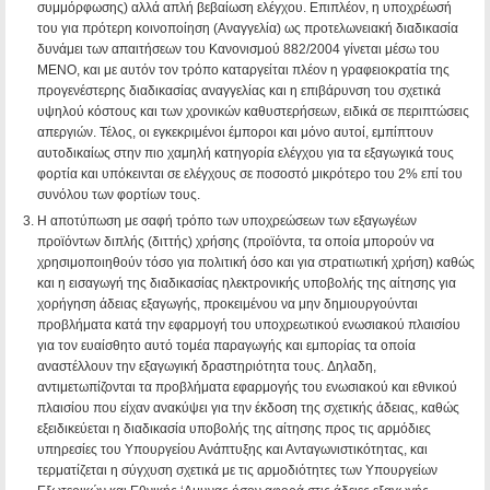
συμμόρφωσης) αλλά απλή βεβαίωση ελέγχου. Επιπλέον, η υποχρέωσή
του για πρότερη κοινοποίηση (Αναγγελία) ως προτελωνειακή διαδικασία
δυνάμει των απαιτήσεων του Κανονισμού 882/2004 γίνεται μέσω του
ΜΕΝΟ, και με αυτόν τον τρόπο καταργείται πλέον η γραφειοκρατία της
προγενέστερης διαδικασίας αναγγελίας και η επιβάρυνση του σχετικά
υψηλού κόστους και των χρονικών καθυστερήσεων, ειδικά σε περιπτώσεις
απεργιών. Τέλος, οι εγκεκριμένοι έμποροι και μόνο αυτοί, εμπίπτουν
αυτοδικαίως στην πιο χαμηλή κατηγορία ελέγχου για τα εξαγωγικά τους
φορτία και υπόκεινται σε ελέγχους σε ποσοστό μικρότερο του 2% επί του
συνόλου των φορτίων τους.
H αποτύπωση με σαφή τρόπο των υποχρεώσεων των εξαγωγέων
προϊόντων διπλής (διττής) χρήσης (προϊόντα, τα οποία μπορούν να
χρησιμοποιηθούν τόσο για πολιτική όσο και για στρατιωτική χρήση) καθώς
και η εισαγωγή της διαδικασίας ηλεκτρονικής υποβολής της αίτησης για
χορήγηση άδειας εξαγωγής, προκειμένου να μην δημιουργούνται
προβλήματα κατά την εφαρμογή του υποχρεωτικού ενωσιακού πλαισίου
για τον ευαίσθητο αυτό τομέα παραγωγής και εμπορίας τα οποία
αναστέλλουν την εξαγωγική δραστηριότητα τους. Δηλαδη,
αντιμετωπίζονται τα προβλήματα εφαρμογής του ενωσιακού και εθνικού
πλαισίου που είχαν ανακύψει για την έκδοση της σχετικής άδειας, καθώς
εξειδικεύεται η διαδικασία υποβολής της αίτησης προς τις αρμόδιες
υπηρεσίες του Υπουργείου Ανάπτυξης και Ανταγωνιστικότητας, και
τερματίζεται η σύγχυση σχετικά με τις αρμοδιότητες των Υπουργείων