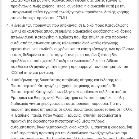
Εξωτερικών και Εθνικής ‘Αμυνας όσον αφορά στις άδειες εξαγωγής
προϊόντων διπλής χρήσης. Τέλος, συνδέεται η διαδικασία αυτή με την
υποχρεωτική πλέον εγγραφή των εξαγωγέων προϊόντων διπλής χρήσης
στο αντίστοιχο μητρώο του ΓΕΜΗ.
Η ένταξη των προϊόντων που υπόκεινται σε Ειδικό Φόρο Κατανάλωσης
(ΕΦΚ) σε καθεστώς απλουστευμένης διαδικασίας διασάφησης και άδειας
εκτελωνισμού. Καταργείται η εξαίρεση που είχε επιβληθεί στα προϊόντα
αυτά, από τις απλουστευμένες τελωνειακές διαδικασίες εξαγωγής
προκειμένου να μειωθούν οι χρόνοι και τα κόστη εξαγωγής των προϊόντων
αυτών, δεδομένου ότι η καταργούμενη με το παρόν εξαίρεση δεν
προβλέπεται από σχετική διάταξη του ενωσιακού δικαίου. Δίδεται
περιθώριο έξι μηνών για την τεχνική προσαρμογή των συστημάτων του
ICISnet στην νέα ρύθμιση.
Η καθιέρωση της δυνατότητας υποβολής αίτησης και έκδοσης του
Πιστοποιητικού Καταγωγής με χρήση ψηφιακής υπογραφής. Το
Πιστοποιητικό Καταγωγής των ελληνικών προϊόντων εκδίδεται από τα
Εμπορικά και Βιομηχανικά Επιμελητήρια σε έντυπη μορφή και η όλη
διαδικασία γίνεται χειρόγραφα με αυτοπρόσωπη παρουσία. Για την
παροχή της ίδιας υπηρεσίας σε άλλες ευρωπαϊκές χώρες (όπως σε Γαλλία,
Η. Βασίλειο, Ιταλία, Κάτω Χώρες, Γερμανία, Ισπανία) εφαρμόζεται η
πρακτική της έκδοσης του πιστοποιητικού μέσω πλήρως
αυτοματοποιημένων ηλεκτρονικών διαδικασιών. Εισάγεται η διαδεδομένη
αυτή ευρωπαϊκή πρακτική για την διευκόλυνση των εξαγωγέων και την