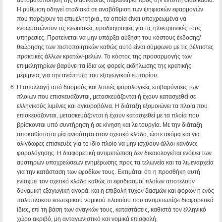
αυτοματοποίηση της διαδικασίας παράλληλα προς την έντυπη διαδικασία.
Η ρύθμιση οδηγεί σταδιακά σε αναβάθμιση των ψηφιακών εφαρμογών
που παρέχουν τα επιμελητήρια., τα οποία είναι υποχρεωμένα να
ενσωματώνουν τις ενωσιακές προδιαγραφές για τις ηλεκτρονικές τους
υπηρεσίες. Προτείνεται να μην υπάρξει αύξηση του κόστους έκδοσης/
θεώρησης των πιστοποιητικών καθώς αυτό είναι σύμφωνο με τις βέλτιστες
πρακτικές άλλων κρατών-μελών. Το κόστος της προσαρμογής των
επιμελητηρίων βαρύνει τα ίδια ως φορείς εκδήλωσης της κρατικής
μέριμνας για την ανάπτυξη του εξαγωγικού εμπορίου.
Η απαλλαγή από δασμούς και λοιπές φορολογικές επιβαρύνσεις των
πλοίων που επισκευάζονται, μετασκευάζονται ή έχουν κατασχεθεί σε
ελληνικούς λιμένες και αγκυροβόλια.
Η διάταξη εξομοιώνει τα πλοία που
επισκευάζονται, μετασκευάζονται ή έχουν κατασχεθεί με τα πλοία που
βρίσκονται υπό συντήρηση ή σε κίνηση και λειτουργία. Με την διάταξη
αποκαθίσταται μία ανισότητα στον σχετικό κλάδο, ώστε ακόμα και για
ολιγόωρες επισκευές για το ίδιο πλοίο να μην ισχύουν άλλοι κανόνες
φορολόγησης. Η διαφορετική αντιμετώπιση δεν δικαιολογείται ενόψει των
αυστηρών υποχρεώσεων ενημέρωσης προς τα τελωνεία και τα λιμεναρχεία
για την κατάσταση των εφοδίων τους. Εκτιμάται ότι η προσθήκη αυτή
ενισχύει τον σχετικό κλάδο καθώς οι εφοδιασμοί πλοίων αποτελούν
δυναμική εξαγωγική αγορά, και η επιβολή τυχόν δασμών και φόρων ή ενός
πολύπλοκου εσωτερικού νομικού πλαισίου που αντιμετωπίζει διαφορετικά
ίδιες, επί τη βάση των αναγκών τους, καταστάσεις, καθιστά τον ελληνικό
χώρο ακριβό, μη ανταγωνιστικό και νομικά επισφαλή.