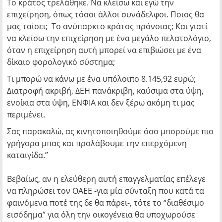
Το κράτος τρελάθηκε. Να κλείσω και εγώ την
επιχείρηση, όπως τόσοι άλλοι συνάδελφοι. Ποιος θα
μας ταΐσει; Το ανύπαρκτο κράτος πρόνοιας; Και γιατί
να κλείσω την επιχείρηση με ένα μεγάλο πελατολόγιο,
όταν η επιχείρηση αυτή μπορεί να επιβιώσει με ένα
δίκαιο φορολογικό σύστημα;
Τι μπορώ να κάνω με ένα υπόλοιπο 8.145,92 ευρώ;
Διατροφή ακριβή, ΔΕΗ πανάκριβη, καύσιμα στα ύψη,
ενοίκια στα ύψη, ΕΝΦΙΑ και δεν ξέρω ακόμη τι μας
περιμένει.
Σας παρακαλώ, ας κινητοποιηθούμε όσο μπορούμε πιο
γρήγορα μπας και προλάβουμε την επερχόμενη
καταιγίδα.”
Βεβαίως, αν η ελεύθερη αυτή επαγγελματίας επέλεγε
να πληρώσει τον ΟΑΕΕ -για μία σύνταξη που κατά τα
φαινόμενα ποτέ της δε θα πάρει-, τότε το “διαθέσιμο
εισόδημα” για όλη την οικογένεια θα υποχωρούσε