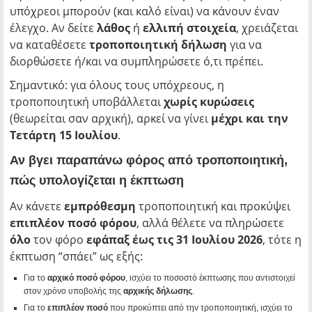
υπόχρεοι μπορούν (και καλό είναι) να κάνουν έναν
έλεγχο. Αν δείτε
λάθος
ή
ελλιπή στοιχεία
, χρειάζεται
να καταθέσετε
τροποποιητική δήλωση
για να
διορθώσετε ή/και να συμπληρώσετε ό,τι πρέπει.
Σημαντικό: για όλους τους υπόχρεους, η
τροποποιητική υποβάλλεται
χωρίς κυρώσεις
(θεωρείται σαν αρχική), αρκεί να γίνει
μέχρι και την
Τετάρτη 15 Ιουλίου
.
Αν βγει παραπάνω φόρος από τροποποιητική,
πώς υπολογίζεται η έκπτωση
Αν κάνετε
εμπρόθεσμη
τροποποιητική και προκύψει
επιπλέον ποσό φόρου
, αλλά θέλετε να πληρώσετε
όλο
τον φόρο
εφάπαξ έως τις 31 Ιουλίου 2026
, τότε η
έκπτωση “σπάει” ως εξής:
Για το
αρχικό ποσό φόρου
, ισχύει το ποσοστό έκπτωσης που αντιστοιχεί
στον χρόνο υποβολής της
αρχικής δήλωσης
.
Για το
επιπλέον ποσό
που προκύπτει από την τροποποιητική, ισχύει το