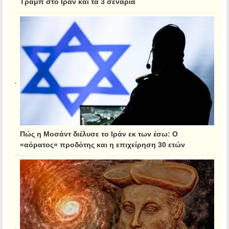
Τραμπ στο Ιράν και τα 3 σενάρια
Πώς η Μοσάντ διέλυσε το Ιράν εκ των έσω: Ο
«αόρατος» προδότης και η επιχείρηση 30 ετών