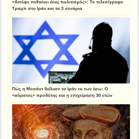
«Απόψε πεθαίνει ένας πολιτισμός»: Το τελεσίγραφο
Τραμπ στο Ιράν και τα 3 σενάρια
Πώς η Μοσάντ διέλυσε το Ιράν εκ των έσω: Ο
«αόρατος» προδότης και η επιχείρηση 30 ετών