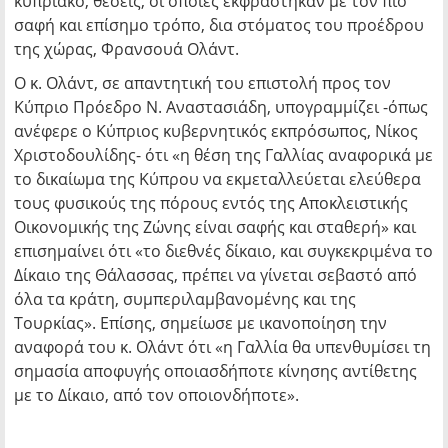
κυπριακό, θέσεις, οι οποίες εκφράστηκαν με τον πιο
σαφή και επίσημο τρόπο, δια στόματος του προέδρου
της χώρας, Φρανσουά Ολάντ.
Ο κ. Ολάντ, σε απαντητική του επιστολή προς τον
Κύπριο Πρόεδρο Ν. Αναστασιάδη, υπογραμμίζει -όπως
ανέφερε ο Κύπριος κυβερνητικός εκπρόσωπος, Νίκος
Χριστοδουλίδης- ότι «η θέση της Γαλλίας αναφορικά με
το δικαίωμα της Κύπρου να εκμεταλλεύεται ελεύθερα
τους φυσικούς της πόρους εντός της Αποκλειστικής
Οικονομικής της Ζώνης είναι σαφής και σταθερή» και
επισημαίνει ότι «το διεθνές δίκαιο, και συγκεκριμένα το
Δίκαιο της Θάλασσας, πρέπει να γίνεται σεβαστό από
όλα τα κράτη, συμπεριλαμβανομένης και της
Τουρκίας». Επίσης, σημείωσε με ικανοποίηση την
αναφορά του κ. Ολάντ ότι «η Γαλλία θα υπενθυμίσει τη
σημασία αποφυγής οποιασδήποτε κίνησης αντίθετης
με το Δίκαιο, από τον οποιονδήποτε».