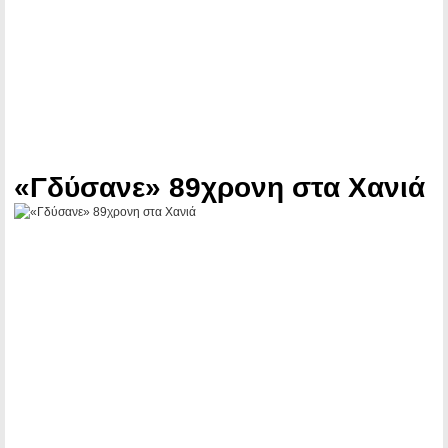
«Γδύσανε» 89χρονη στα Χανιά