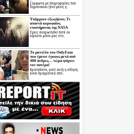
Σύμφωνα με πληροφορίες που
δημοσοεύει ξένο μέσο, η…
Υπάρχουν εξωγήινοι; Τι
απαντά κορυφαίος
επιστήμονας της NASA
Έχεις αναρωτηθεί ποτέ αν
είμαστε μόνοι μας στο…
Το μοντέλο του OnlyFans
που έμεινε έγκυος μετά από
400 άνδρες… τώρα ψάχνει
τον πατέρα!
Κρατηθείτε, γιατί αυτή η είδηση
είναι πραγματικά από…