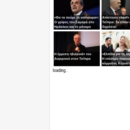
«Θα τα πούμε το απόγευμα»:
Απίστευτο «beef»
Ο γρίφος του Σαμαρά στο
Τσίπρα: Τα είπαν 
Ηράκλειο και το μήνυμα
δημόσια!
ανατροπής
Η έμμεση «βελονιά» του
«Ελπίδα για τη Δ
Αυγερινού στον Τσίπρα
Η επίσημη παρου
κόμματος Καρυστ
Ολύμπιον
loading...