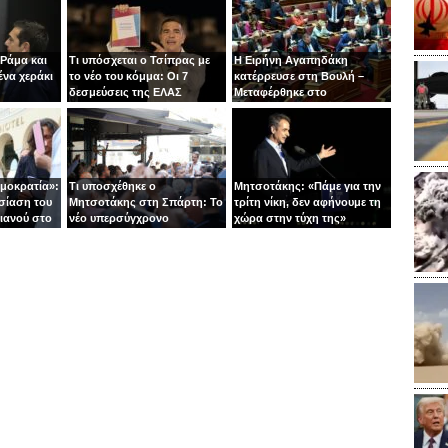
 Ράμα και
Τι υπόσχεται ο Τσίπρας με
Η Ειρήνη Αγαπηδάκη
ένα χεράκι
το νέο του κόμμα: Οι 7
κατέρρευσε στη Βουλή –
δεσμεύσεις της ΕΛΑΣ
Μεταφέρθηκε στο
νοσοκομείο με ασθενοφόρο
ημοκρατία»:
Τι υποσχέθηκε ο
Μητσοτάκης: «Πάμε για την
σίαση του
Μητσοτάκης στη Σπάρτη: Το
τρίτη νίκη, δεν αφήνουμε τη
ιανού στο
νέο υπερσύγχρονο
χώρα στην τύχη της»
νοσοκομείο και το «φρένο»
στις παροχές χωρίς
αντίκρισμα