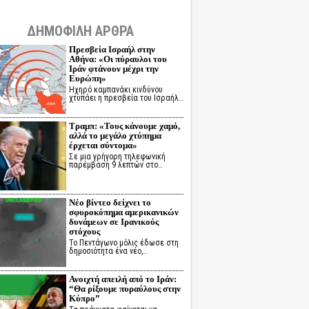
ΔΗΜΟΦΙΛΗ ΑΡΘΡΑ
Πρεσβεία Ισραήλ στην
Αθήνα: «Οι πύραυλοι του
Ιράν φτάνουν μέχρι την
Ευρώπη»
Ηχηρό καμπανάκι κινδύνου
χτυπάει η πρεσβεία του Ισραήλ…
Τραμπ: «Τους κάνουμε χαμό,
αλλά το μεγάλο χτύπημα
έρχεται σύντομα»
Σε μια γρήγορη τηλεφωνική
παρέμβαση 9 λεπτών στο…
Νέο βίντεο δείχνει το
σφυροκόπημα αμερικανικών
δυνάμεων σε Ιρανικούς
στόχους
Το Πεντάγωνο μόλις έδωσε στη
δημοσιότητα ένα νέο,…
Ανοιχτή απειλή από το Ιράν:
“Θα ρίξουμε πυραύλους στην
Κύπρο”