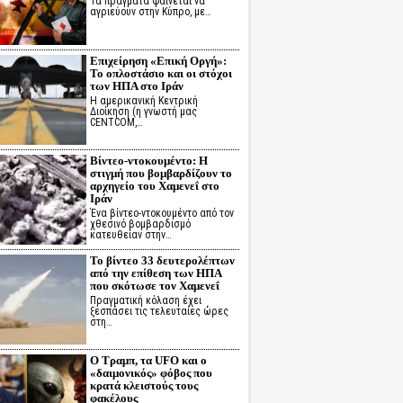
Τα πράγματα φαίνεται να
αγριεύουν στην Κύπρο, με…
Επιχείρηση «Επική Οργή»:
Το οπλοστάσιο και οι στόχοι
των ΗΠΑ στο Ιράν
Η αμερικανική Κεντρική
Διοίκηση (η γνωστή μας
CENTCOM,…
Βίντεο-ντοκουμέντο: Η
στιγμή που βομβαρδίζουν το
αρχηγείο του Χαμενεΐ στο
Ιράν
Ένα βίντεο-ντοκουμέντο από τον
χθεσινό βομβαρδισμό
κατευθείαν στην…
Το βίντεο 33 δευτερολέπτων
από την επίθεση των ΗΠΑ
που σκότωσε τον Χαμενεΐ
Πραγματική κόλαση έχει
ξεσπάσει τις τελευταίες ώρες
στη…
Ο Τραμπ, τα UFO και ο
«δαιμονικός» φόβος που
κρατά κλειστούς τους
φακέλους