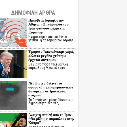
ΔΗΜΟΦΙΛΗ ΑΡΘΡΑ
Πρεσβεία Ισραήλ στην
Αθήνα: «Οι πύραυλοι του
Ιράν φτάνουν μέχρι την
Ευρώπη»
Ηχηρό καμπανάκι κινδύνου
χτυπάει η πρεσβεία του Ισραήλ…
Τραμπ: «Τους κάνουμε χαμό,
αλλά το μεγάλο χτύπημα
έρχεται σύντομα»
Σε μια γρήγορη τηλεφωνική
παρέμβαση 9 λεπτών στο…
Νέο βίντεο δείχνει το
σφυροκόπημα αμερικανικών
δυνάμεων σε Ιρανικούς
στόχους
Το Πεντάγωνο μόλις έδωσε στη
δημοσιότητα ένα νέο,…
Ανοιχτή απειλή από το Ιράν:
“Θα ρίξουμε πυραύλους στην
Κύπρο”