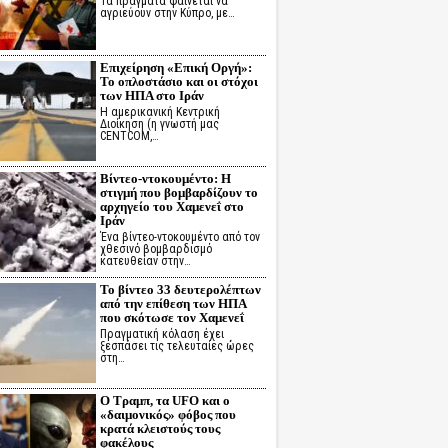
Τα πράγματα φαίνεται να
αγριεύουν στην Κύπρο, με…
Επιχείρηση «Επική Οργή»:
Το οπλοστάσιο και οι στόχοι
των ΗΠΑ στο Ιράν
Η αμερικανική Κεντρική
Διοίκηση (η γνωστή μας
CENTCOM,…
Βίντεο-ντοκουμέντο: Η
στιγμή που βομβαρδίζουν το
αρχηγείο του Χαμενεΐ στο
Ιράν
Ένα βίντεο-ντοκουμέντο από τον
χθεσινό βομβαρδισμό
κατευθείαν στην…
Το βίντεο 33 δευτερολέπτων
από την επίθεση των ΗΠΑ
που σκότωσε τον Χαμενεΐ
Πραγματική κόλαση έχει
ξεσπάσει τις τελευταίες ώρες
στη…
Ο Τραμπ, τα UFO και ο
«δαιμονικός» φόβος που
κρατά κλειστούς τους
φακέλους