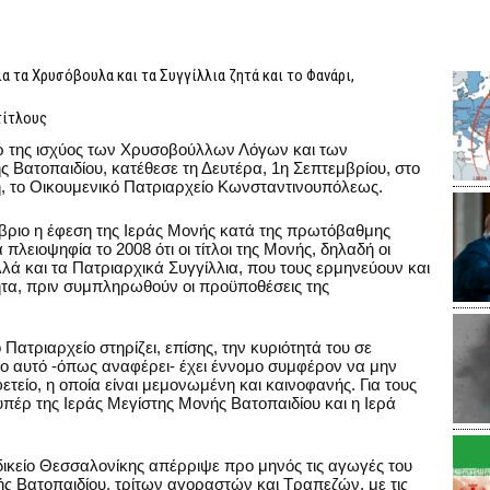
τα Χρυσόβουλα και τα Συγγίλλια ζητά και το Φανάρι,
 τίτλους
ρ της ισχύος των Χρυσοβούλλων Λόγων και των
ς Βατοπαιδίου, κατέθεσε τη Δευτέρα, 1η Σεπτεμβρίου, στο
, το Οικουμενικό Πατριαρχείο Κωνσταντινουπόλεως.
ώβριο η έφεση της Ιεράς Μονής κατά της πρωτόβαθμης
πλειοψηφία το 2008 ότι οι τίτλοι της Μονής, δηλαδή οι
λά και τα Πατριαρχικά Συγγίλλια, που τους ερμηνεύουν και
τα, πριν συμπληρωθούν οι προϋποθέσεις της
Πατριαρχείο στηρίζει, επίσης, την κυριότητά του σε
όγο αυτό -όπως αναφέρει- έχει έννομο συμφέρον να μην
τείο, η οποία είναι μεμονωμένη και καινοφανής. Για τους
υπέρ της Ιεράς Μεγίστης Μονής Βατοπαιδίου και η Ιερά
δικείο Θεσσαλονίκης απέρριψε προ μηνός τις αγωγές του
ς Βατοπαιδίου, τρίτων αγοραστών και Τραπεζών, με τις