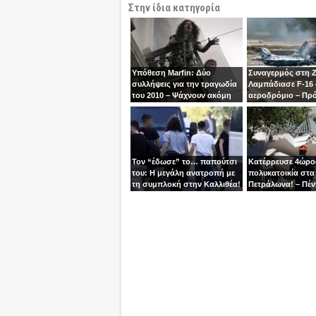
Στην ίδια κατηγορία
Υπόθεση Marfin: Δύο
Συναγερμός στη 
συλλήψεις για την τραγωδία
Λαμπάδιασε F-16
του 2010 – Ψάχνουν ακόμη
αεροδρόμιο – Πρ
μία γυναίκα
βγει την τελευταία
χειριστής
Τον “έδωσε” το… παπούτσι
Κατέρρευσε 4ώρ
του: Η μεγάλη ανατροπή με
πολυκατοικία στα
τη συμπλοκή στην Καλλιθέα!
Πετράλωνα! – Πέν
προσαγωγές