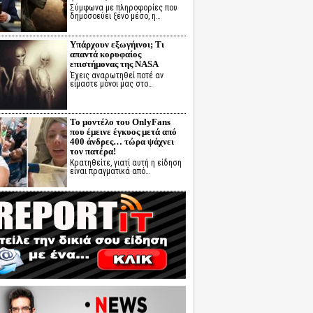
Σύμφωνα με πληροφορίες που
δημοσοεύει ξένο μέσο, η…
Υπάρχουν εξωγήινοι; Τι
απαντά κορυφαίος
επιστήμονας της NASA
Έχεις αναρωτηθεί ποτέ αν
είμαστε μόνοι μας στο…
Το μοντέλο του OnlyFans
που έμεινε έγκυος μετά από
400 άνδρες… τώρα ψάχνει
τον πατέρα!
Κρατηθείτε, γιατί αυτή η είδηση
είναι πραγματικά από…