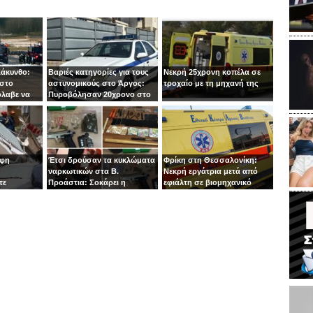
Ζάκυνθο:
Βαριές κατηγορίες για τους
Νεκρή 25χρονη κοπέλα σε
 στο
αστυνομικούς στο Άργος:
τροχαίο με τη μηχανή της
όλαβε να
Πυροβόλησαν 20χρονο στο
 στιγμή ο
κεφάλι
οφη
Έτσι δρούσαν τα κυκλώματα
Φρίκη στη Θεσσαλονίκη:
ναρκωτικών στα Β.
Νεκρή εργάτρια μετά από
τε
Προάστια: Σοκάρει η
εφιάλτη σε βιομηχανικό
εμπλοκή παιδιών 13 και 14
πλυντήριο
ετών