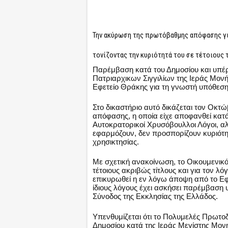
Την ακύρωση της πρωτόβαθμης απόφασης για 
τονίζοντας την κυριότητά του σε τέτοιους
Παρέμβαση κατά του Δημοσίου και υπέ
Πατριαρχικων Σιγγιλίων της Ιεράς Μονή
Εφετείο Θράκης για τη γνωστή υπόθεση
Στο δικαστήριο αυτό δικάζεται τον Οκτ
απόφασης, η οποία είχε αποφανθεί κατά 
Αυτοκρατορικοί Χρυσόβουλλοι Λόγοι, αλ
εφαρμόζουν, δεν προσπορίζουν κυριότη
χρησικτησίας.
Με σχετική ανακοίνωση, το Οικουμενικό 
τέτοιους ακριβώς τίτλους και για τον λ
επικυρωθεί η εν λόγω άποψη από το Εφε
ίδιους λόγους έχει ασκήσει παρέμβαση 
Σύνοδος της Εκκλησίας της Ελλάδος.
Υπενθυμίζεται ότι το Πολυμελές Πρωτο
Δημοσίου κατά της Ιεράς Μεγίστης Μονή