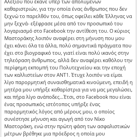
Αλεξίου που έκανε υπέρ των απολυμένων
καθαριστριών, για την οποία ένας άνθρωπος που δεν
ξεχνώ το παρελθόν του, όπως οφείλει κάθε Έλληνας να
μην ξεχνά- εξέφρασε μέσα από τον προσωπικό του
λογαριασμό στο Facebook την αντίθεση του. Ο κύριος
Μαστοράκης λοιπόν αναφέρει στη μήνυση που μου
έχει κάνει όλα τα άλλα, πολύ σημαντικά πράγματα που
έχει στο βιογραφικό του, γιατί είναι πολύ ικανός στην
τηλεόραση άνθρωπος, αλλά δεν αναφέρει καθόλου την
περίφημη εκπομπή του Πολυτεχνείου και την εποχή
των καλλιστείων στον ΑΝΤ1. Έτυχε λοιπόν να είμαι
λίγο παρορμητική συναισθηματικά κινούμενη, επειδή η
μητέρα μου υπήρξε καθαρίστρια για να μας μεγαλώσει,
και πήρα λίγο ανάποδες…Έτσι, στο Facebook που είναι
ένας προσωπικός ιστότοπος υπήρξε ένας
παρορμητικός λόγος από μέρους μου, ο οποίος
συνέστησε μήνυση και αγωγή από τον Νίκο
Μαστοράκη, ενώ στην πρώτη φάση των ασφαλιστικών
μέτρων βρέθηκε μια πρόεδρος η οποία μου