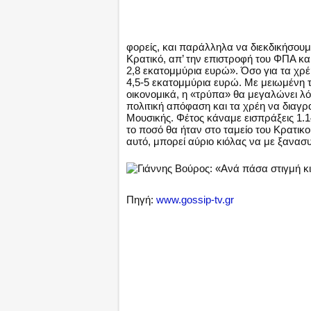
φορείς, και παράλληλα να διεκδικήσουμ
Κρατικό, απ’ την επιστροφή του ΦΠΑ και
2,8 εκατομμύρια ευρώ». Όσο για τα χρέ
4,5-5 εκατομμύρια ευρώ. Με μειωμένη τ
οικονομικά, η «τρύπα» θα μεγαλώνει λ
πολιτική απόφαση και τα χρέη να διαγ
Μουσικής. Φέτος κάναμε εισπράξεις 1.14
το ποσό θα ήταν στο ταμείο του Κρατικού
αυτό, μπορεί αύριο κιόλας να με ξανα
Πηγή:
www.gossip-tv.gr