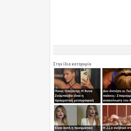
Στην ίδια κατηγορία
Ποιος Ολεξάντρ; Η Άννα
Δεν άντεξαν οι Το
Ζούμπκοβα είναι η
παίκτες: Σπαραγμ
πραγματική μεταγραφική
ανακοίνωση του Α
“βόμβα” της ΑΕΚ!
τoν Σταύρο
Είναι αυτή η πραγματική
Η J.Lo ανέβηκε σ