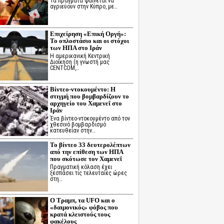
Τα πράγματα φαίνεται να
αγριεύουν στην Κύπρο, με…
Επιχείρηση «Επική Οργή»:
Το οπλοστάσιο και οι στόχοι
των ΗΠΑ στο Ιράν
Η αμερικανική Κεντρική
Διοίκηση (η γνωστή μας
CENTCOM,…
Βίντεο-ντοκουμέντο: Η
στιγμή που βομβαρδίζουν το
αρχηγείο του Χαμενεΐ στο
Ιράν
Ένα βίντεο-ντοκουμέντο από τον
χθεσινό βομβαρδισμό
κατευθείαν στην…
Το βίντεο 33 δευτερολέπτων
από την επίθεση των ΗΠΑ
που σκότωσε τον Χαμενεΐ
Πραγματική κόλαση έχει
ξεσπάσει τις τελευταίες ώρες
στη…
Ο Τραμπ, τα UFO και ο
«δαιμονικός» φόβος που
κρατά κλειστούς τους
φακέλους