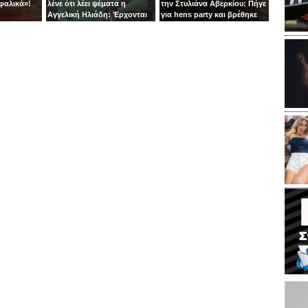
φαλικά»!
λένε ότι λέει ψέματα η
την Στυλιάνα Αβερκίου: Πήγε
Αγγελική Ηλιάδη: Έρχονται
για hens party και βρέθηκε
αγωγές!
στις αναχαιτίσεις των
πυραύλων