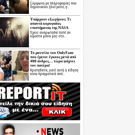
Σύμφωνα με πληροφορίες που
δημοσοεύει ξένο μέσο, η…
Υπάρχουν εξωγήινοι; Τι
απαντά κορυφαίος
επιστήμονας της NASA
Έχεις αναρωτηθεί ποτέ αν
είμαστε μόνοι μας στο…
Το μοντέλο του OnlyFans
που έμεινε έγκυος μετά από
400 άνδρες… τώρα ψάχνει
τον πατέρα!
Κρατηθείτε, γιατί αυτή η είδηση
είναι πραγματικά από…