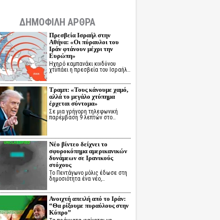
ΔΗΜΟΦΙΛΗ ΑΡΘΡΑ
Πρεσβεία Ισραήλ στην
Αθήνα: «Οι πύραυλοι του
Ιράν φτάνουν μέχρι την
Ευρώπη»
Ηχηρό καμπανάκι κινδύνου
χτυπάει η πρεσβεία του Ισραήλ…
Τραμπ: «Τους κάνουμε χαμό,
αλλά το μεγάλο χτύπημα
έρχεται σύντομα»
Σε μια γρήγορη τηλεφωνική
παρέμβαση 9 λεπτών στο…
Νέο βίντεο δείχνει το
σφυροκόπημα αμερικανικών
δυνάμεων σε Ιρανικούς
στόχους
Το Πεντάγωνο μόλις έδωσε στη
δημοσιότητα ένα νέο,…
Ανοιχτή απειλή από το Ιράν:
“Θα ρίξουμε πυραύλους στην
Κύπρο”