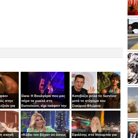
ύρκοι
Dara: Η Βουλγάρα που μας
Κατεβάζει ρολά το Survivor
ός στην
πήρε τα μυαλά στη
μετά το ατύχημα του
τζούν για
Eurovision, είχε «κάψει» την
Σταύρου Φλώρου
πίστα με τη Φουρέιρα!
τη σκηνή
«Κόβει τον βήχα» σε όσους
Εφιάλτης στο Ντουμπάι για