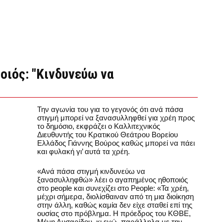
οιός: "Κινδυνεύω να
Την αγωνία του για το γεγονός ότι ανά πάσα
στιγμή μπορεί να ξανασυλληφθεί για χρέη προς
το δημόσιο, εκφράζει ο Καλλιτεχνικός
Διευθυντής του Κρατικού Θεάτρου Βορείου
Ελλάδος Γιάννης Βούρος καθώς μπορεί να πάει
και φυλακή γι’ αυτά τα χρέη.
«Ανά πάσα στιγμή κινδυνεύω να
ξανασυλληφθώ» λέει ο αγαπημένος ηθοποιός
στο people και συνεχίζει στο People: «Τα χρέη,
μέχρι σήμερα, διολίσθαιναν από τη μια διοίκηση
στην άλλη, καθώς καμία δεν είχε σταθεί επί της
ουσίας στο πρόβλημα. Η πρόεδρος του ΚΘΒΕ,
Μένη Λυσαρίδου, κι εγώ, παράλληλα με την