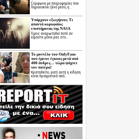
Σύμφωνα με πληροφορίες που
δημοσοεύει ξένο μέσο, η…
Υπάρχουν εξωγήινοι; Τι
απαντά κορυφαίος
επιστήμονας της NASA
Έχεις αναρωτηθεί ποτέ αν
είμαστε μόνοι μας στο…
Το μοντέλο του OnlyFans
που έμεινε έγκυος μετά από
400 άνδρες… τώρα ψάχνει
τον πατέρα!
Κρατηθείτε, γιατί αυτή η είδηση
είναι πραγματικά από…