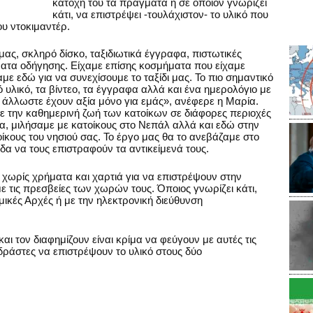
κατοχή του τα πράγματα ή σε όποιον γνωρίζει
κάτι, να επιστρέψει -τουλάχιστον- το υλικό που
ου ντοκιμαντέρ.
ας, σκληρό δίσκο, ταξιδιωτικά έγγραφα, πιστωτικές
ατα οδήγησης. Είχαμε επίσης κοσμήματα που είχαμε
με εδώ για να συνεχίσουμε το ταξίδι μας. Το πιο σημαντικό
 υλικό, τα βίντεο, τα έγγραφα αλλά και ένα ημερολόγιο με
ά άλλωστε έχουν αξία μόνο για εμάς», ανέφερε η Μαρία.
ε την καθημερινή ζωή των κατοίκων σε διάφορες περιοχές
ία, μιλήσαμε με κατοίκους στο Νεπάλ αλλά και εδώ στην
ίκους του νησιού σας. Το έργο μας θα το ανεβάζαμε στο
ίδα να τους επιστραφούν τα αντικείμενά τους.
ά χωρίς χρήματα και χαρτιά για να επιστρέψουν στην
ε τις πρεσβείες των χωρών τους. Όποιος γνωρίζει κάτι,
ομικές Αρχές ή με την ηλεκτρονική διεύθυνση
ι τον διαφημίζουν είναι κρίμα να φεύγουν με αυτές τις
δράστες να επιστρέψουν το υλικό στους δύο