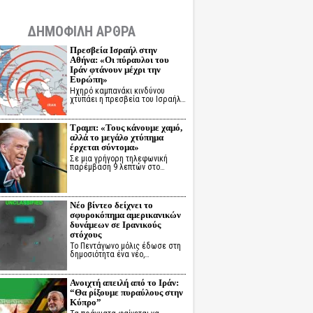
ΔΗΜΟΦΙΛΗ ΑΡΘΡΑ
Πρεσβεία Ισραήλ στην
Αθήνα: «Οι πύραυλοι του
Ιράν φτάνουν μέχρι την
Ευρώπη»
Ηχηρό καμπανάκι κινδύνου
χτυπάει η πρεσβεία του Ισραήλ…
Τραμπ: «Τους κάνουμε χαμό,
αλλά το μεγάλο χτύπημα
έρχεται σύντομα»
Σε μια γρήγορη τηλεφωνική
παρέμβαση 9 λεπτών στο…
Νέο βίντεο δείχνει το
σφυροκόπημα αμερικανικών
δυνάμεων σε Ιρανικούς
στόχους
Το Πεντάγωνο μόλις έδωσε στη
δημοσιότητα ένα νέο,…
Ανοιχτή απειλή από το Ιράν:
“Θα ρίξουμε πυραύλους στην
Κύπρο”