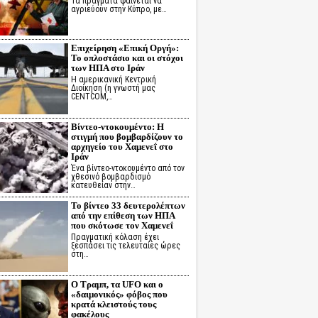
Τα πράγματα φαίνεται να
αγριεύουν στην Κύπρο, με…
Επιχείρηση «Επική Οργή»:
Το οπλοστάσιο και οι στόχοι
των ΗΠΑ στο Ιράν
Η αμερικανική Κεντρική
Διοίκηση (η γνωστή μας
CENTCOM,…
Βίντεο-ντοκουμέντο: Η
στιγμή που βομβαρδίζουν το
αρχηγείο του Χαμενεΐ στο
Ιράν
Ένα βίντεο-ντοκουμέντο από τον
χθεσινό βομβαρδισμό
κατευθείαν στην…
Το βίντεο 33 δευτερολέπτων
από την επίθεση των ΗΠΑ
που σκότωσε τον Χαμενεΐ
Πραγματική κόλαση έχει
ξεσπάσει τις τελευταίες ώρες
στη…
Ο Τραμπ, τα UFO και ο
«δαιμονικός» φόβος που
κρατά κλειστούς τους
φακέλους