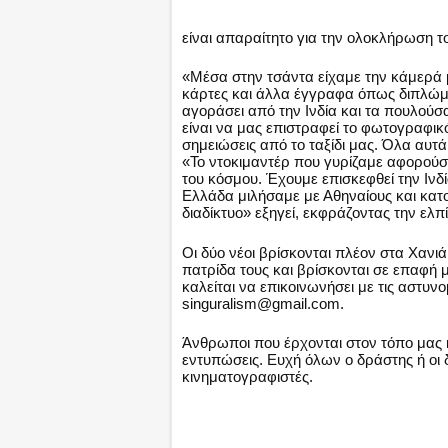
είναι απαραίτητο για την ολοκλήρωση τ
«Μέσα στην τσάντα είχαμε την κάμερά μ
κάρτες και άλλα έγγραφα όπως διπλώμ
αγοράσει από την Ινδία και τα πουλούσα
είναι να μας επιστραφεί το φωτογραφικό
σημειώσεις από το ταξίδι μας. Όλα αυτ
«Το ντοκιμαντέρ που γυρίζαμε αφορούσ
του κόσμου. Έχουμε επισκεφθεί την Ινδ
Ελλάδα μιλήσαμε με Αθηναίους και κατο
διαδίκτυο» εξηγεί, εκφράζοντας την ελπ
Οι δύο νέοι βρίσκονται πλέον στα Χανι
πατρίδα τους και βρίσκονται σε επαφή μ
καλείται να επικοινωνήσει με τις αστυν
singuralism@gmail.com.
Άνθρωποι που έρχονται στον τόπο μας κα
εντυπώσεις. Ευχή όλων ο δράστης ή οι 
κινηματογραφιστές.