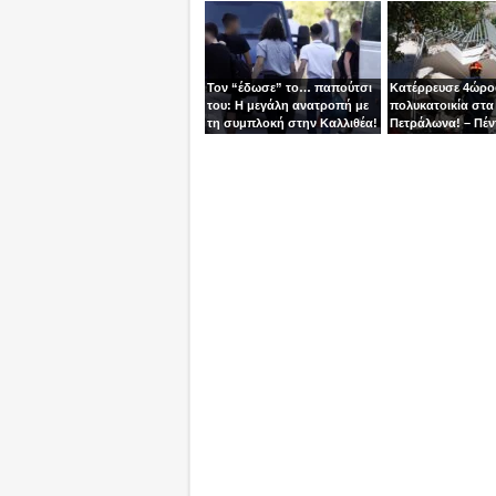
μία γυναίκα
βγει την τελευταία
χειριστής
Τον “έδωσε” το… παπούτσι
Κατέρρευσε 4ώρ
του: Η μεγάλη ανατροπή με
πολυκατοικία στα
τη συμπλοκή στην Καλλιθέα!
Πετράλωνα! – Πέν
προσαγωγές