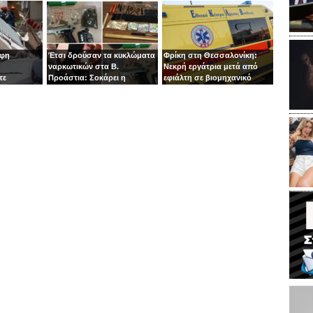
 στιγμή ο
κεφάλι
οφη
Έτσι δρούσαν τα κυκλώματα
Φρίκη στη Θεσσαλονίκη:
ναρκωτικών στα Β.
Νεκρή εργάτρια μετά από
τε
Προάστια: Σοκάρει η
εφιάλτη σε βιομηχανικό
εμπλοκή παιδιών 13 και 14
πλυντήριο
ετών