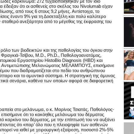
δες καρκίνωμα: 272 τυχαιοποιήθηκαν με τον ίδιο
έδειξαν ότι οι ασθενείς στο σκέλος του Nivolumab είχαν
ίωσης, από τους 6 στους 9,2 μήνες. Αντίστοιχα, το
ίσεις έναντι 9% για τη Δοσεταξέλη και πολύ καλύτερο
ν σταθερό ανεξάρτητα από το μέγεθος της έκφρασης του
 ρόλο των βιοδεικτών και της παθολογίας του όγκου στην
 Φραγκιά-Τσίβου, M.D., Ph.D., Παθολογοανατόμος,
τομικού Εργαστηρίου HistoBio Diagnosis (HBD) και
& Αντιμετώπισης Μελανώματος ΜΕΛΑΜΠΟΥΣ, επισήμανε
λέμου που διαδραματίζεται στο πεδίο του ανθρώπινου
ύτταρο και το αμυντικό σύστημα. Η στρατηγική της άμυνας
κτικά σενάρια, καθένα των οποίων αφορά σε διαφορετική
εραπεία στο μελάνωμα, ο κ. Μαρίνος Τσιατάς, Παθολόγος-
 επισήμανε ότι το κακόηθες μελάνωμα του δέρματος
πό καρκίνο του δέρματος, με την επίπτωσή του να αυξάνει
σθέτοντας ότι «παρ’ όλο που η πλειοψηφία των ασθενών
 μπορεί να ιαθεί με χειρουργική εξαίρεση, ποσοστό 2%-5%