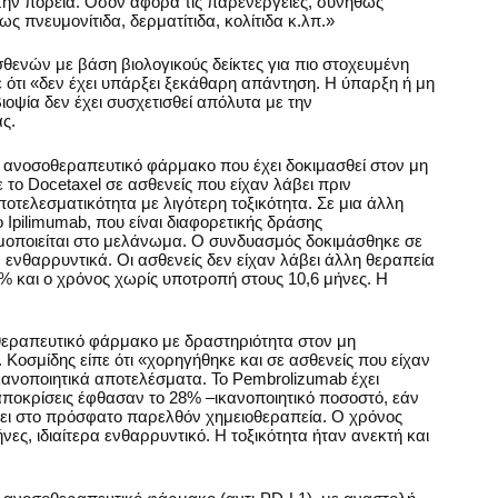
την πορεία. Όσον αφορά τις παρενέργειες, συνήθως
 πνευμονίτιδα, δερματίτιδα, κολίτιδα κ.λπ.»
θενών με βάση βιολογικούς δείκτες για πιο στοχευμένη
ε ότι «δεν έχει υπάρξει ξεκάθαρη απάντηση. Η ύπαρξη ή μη
ιοψία δεν έχει συσχετισθεί απόλυτα με την
ς.
ο ανοσοθεραπευτικό φάρμακο που έχει δοκιμασθεί στον μη
 το Docetaxel σε ασθενείς που είχαν λάβει πριν
οτελεσματικότητα με λιγότερη τοξικότητα. Σε μια άλλη
 Ipilimumab, που είναι διαφορετικής δράσης
οποιείται στο μελάνωμα. Ο συνδυασμός δοκιμάσθηκε σε
 ενθαρρυντικά. Οι ασθενείς δεν είχαν λάβει άλλη θεραπεία
% και ο χρόνος χωρίς υποτροπή στους 10,6 μήνες. Η
θεραπευτικό φάρμακο με δραστηριότητα στον μη
 Κοσμίδης είπε ότι «χορηγήθηκε και σε ασθενείς που είχαν
ικανοποιητικά αποτελέσματα. Το Pembrolizumab έχει
αποκρίσεις έφθασαν το 28% –ικανοποιητικό ποσοστό, εάν
λάβει στο πρόσφατο παρελθόν χημειοθεραπεία. Ο χρόνος
νες, ιδιαίτερα ενθαρρυντικό. Η τοξικότητα ήταν ανεκτή και