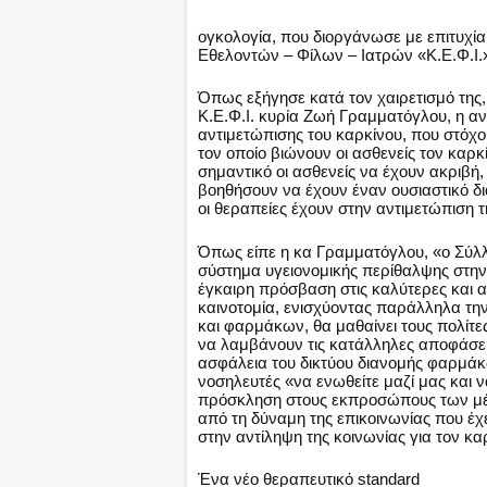
ογκολογία, που διοργάνωσε με επιτυχί
Εθελοντών – Φίλων – Ιατρών «Κ.Ε.Φ.Ι.
Όπως εξήγησε κατά τον χαιρετισμό της
Κ.Ε.Φ.Ι. κυρία Ζωή Γραμματόγλου, η α
αντιμετώπισης του καρκίνου, που στόχο 
τον οποίο βιώνουν οι ασθενείς τον καρκίν
σημαντικό οι ασθενείς να έχουν ακριβ
βοηθήσουν να έχουν έναν ουσιαστικό δι
οι θεραπείες έχουν στην αντιμετώπιση τ
Όπως είπε η κα Γραμματόγλου, «ο Σύλλο
σύστημα υγειονομικής περίθαλψης στην 
έγκαιρη πρόσβαση στις καλύτερες και α
καινοτομία, ενισχύοντας παράλληλα τη
και φαρμάκων, θα μαθαίνει τους πολίτ
να λαμβάνουν τις κατάλληλες αποφάσεις 
ασφάλεια του δικτύου διανομής φαρμάκω
νοσηλευτές «να ενωθείτε μαζί μας και 
πρόσκληση στους εκπροσώπους των μέσ
από τη δύναμη της επικοινωνίας που έχε
στην αντίληψη της κοινωνίας για τον κα
Ένα νέο θεραπευτικό standard