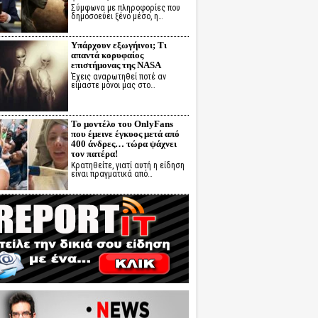
Σύμφωνα με πληροφορίες που
δημοσοεύει ξένο μέσο, η…
Υπάρχουν εξωγήινοι; Τι
απαντά κορυφαίος
επιστήμονας της NASA
Έχεις αναρωτηθεί ποτέ αν
είμαστε μόνοι μας στο…
Το μοντέλο του OnlyFans
που έμεινε έγκυος μετά από
400 άνδρες… τώρα ψάχνει
τον πατέρα!
Κρατηθείτε, γιατί αυτή η είδηση
είναι πραγματικά από…