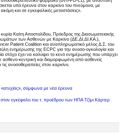
ρο ανοσοθεραπευτικό φάρμακο (αντι-PD-L1), με αναστολή
ίσκεται υπό έρευνα στον καρκίνο του πνεύμονα, με
ακόμη και σε εγκεφαλικές μεταστάσεις».
 η κυρία Καίτη Αποστολίδου, Πρόεδρος της Διασωματειακής
ιωμάτων των Ασθενών με Καρκίνο (ΔΕ.ΔΙ.ΔΙ.ΚΑ.),
er Patient Coalition και αναπληρωματικό μέλος Δ.Σ. του
 πύλη ενημέρωσης της ECPC για την ανοσο-ογκολογία και
οία στόχο έχει να καλύψει το κενό ενημέρωσης που υπάρχει
με ασθενο-κεντρική και διαμορφωμένη από ασθενείς
 τις ανοσοθεραπείες στον καρκίνο.
μα «ατυχίας», σύμφωνα με νέα έρευνα
 στον εγκέφαλο του τ. προέδρου των ΗΠΑ Τζίμι Κάρτερ