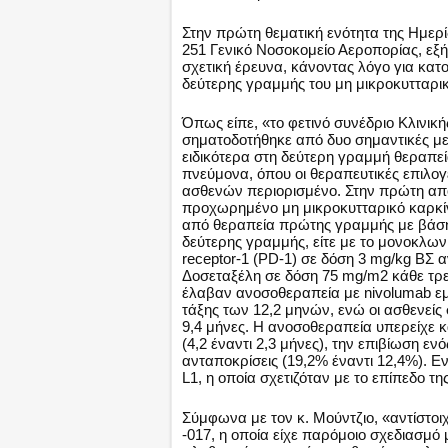
Στην πρώτη θεματική ενότητα της Ημερ
251 Γενικό Νοσοκομείο Αεροπορίας, εξή
σχετική έρευνα, κάνοντας λόγο για κατ
δεύτερης γραμμής του μη μικροκυτταρι
Όπως είπε, «το φετινό συνέδριο Κλινικ
σηματοδοτήθηκε από δυο σημαντικές με
ειδικότερα στη δεύτερη γραμμή θεραπε
πνεύμονα, όπου οι θεραπευτικές επιλογ
ασθενών περιορισμένο. Στην πρώτη από
προχωρημένο μη μικροκυτταρικό καρκίν
από θεραπεία πρώτης γραμμής με βάση
δεύτερης γραμμής, είτε με το μονοκλω
receptor-1 (PD-1) σε δόση 3 mg/kg BΣ 
Δοσεταξέλη σε δόση 75 mg/m2 κάθε τρει
έλαβαν ανοσοθεραπεία με nivolumab ε
τάξης των 12,2 μηνών, ενώ οι ασθενείς
9,4 μήνες. H ανοσοθεραπεία υπερείχε κ
(4,2 έναντι 2,3 μήνες), την επιβίωση ενό
ανταποκρίσεις (19,2% έναντι 12,4%). 
L1, η οποία σχετιζόταν με το επίπεδο τ
Σύμφωνα με τον κ. Μούντζιο, «αντίστοι
-017, η οποία είχε παρόμοιο σχεδιασμό 