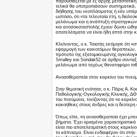
παρουσιάζεται με εξ αρχής μεταστατική
τελικά θα υποτροπιάσουν συστηματικά, μ
διήθησης του νεοπλάσματος ή εάν υπάρ
ωστόσο, ότι «τα τελευταία έτη, η διαλ
μελάνωμα και η ανάπτυξη στρατηγικών
και ανοσοκαταστολής έχουν δώσει ώθησ
αποτελέσματα να είναι ήδη απτά στην κ
Κλείνοντας, ο κ. Τσιατάς εκτίμησε ότι «
εφαρμογή των καινοτόμων θεραπειών, 
πρότυπο της εξατομικευμένης ογκολογικ
Smalley και Sondak52 σε άρθρο σύνταξη
μελάνωμα από ταχέως θανατηφόρο πιθα
Ανοσοθεραπεία στον καρκίνο του πνεύ
Στην θεματική ενότητα, ο κ. Πάρις Α. Κ
Παθολογικής-Ογκολογικής Κλινικής, ΔΘ
του πνεύμονα, τονίζοντας ότι «ο καρκί
κακοήθειες στους άνδρες και η δεύτερη 
Όπως είπε, «η ανοσοθεραπεία έχει μπει 
βήματα. Έχει ορισμένα χαρακτηριστικά 
είναι πιο αποτελεσματική στους καρκίν
το κάπνισμα. Είναι ενδιαφέρον ότι στη