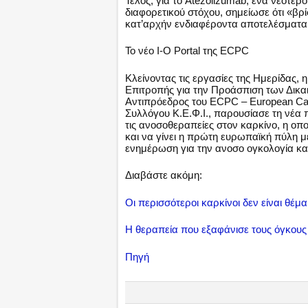
Τέλος, για το Atezolizumab, ένα νεότε
διαφορετικού στόχου, σημείωσε ότι «βρ
κατ’αρχήν ενδιαφέροντα αποτελέσματα 
Το νέο I-O Portal της ECPC
Κλείνοντας τις εργασίες της Ημερίδας,
Επιτροπής για την Προάσπιση των Δικα
Αντιπρόεδρος του ECPC – European Canc
Συλλόγου Κ.Ε.Φ.Ι., παρουσίασε τη νέα
τις ανοσοθεραπείες στον καρκίνο, η οπ
και να γίνει η πρώτη ευρωπαϊκή πύλη 
ενημέρωση για την ανοσο ογκολογία και
Διαβάστε ακόμη:
Οι περισσότεροι καρκίνοι δεν είναι θέ
Η θεραπεία που εξαφάνισε τους όγκους
Πηγή