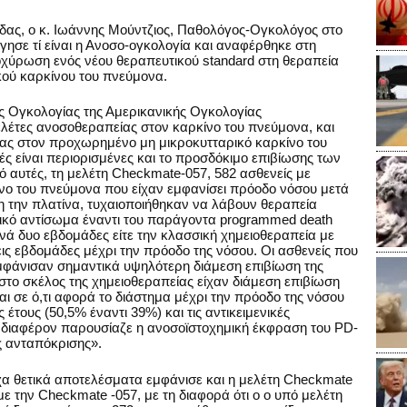
ίδας, ο κ. Ιωάννης Μούντζιος, Παθολόγος-Ογκολόγος στο
γησε τί είναι η Ανοσο-ογκολογία και αναφέρθηκε στη
οχύρωση ενός νέου θεραπευτικού standard στη θεραπεία
κού καρκίνου του πνεύμονα.
ής Ογκολογίας της Αμερικανικής Ογκολογίας
λέτες ανοσοθεραπείας στον καρκίνο του πνεύμονα, και
ίας στον προχωρημένο μη μικροκυτταρικό καρκίνο του
ές είναι περιορισμένες και το προσδόκιμο επιβίωσης των
 αυτές, τη μελέτη Checkmate-057, 582 ασθενείς με
ο του πνεύμονα που είχαν εμφανίσει πρόοδο νόσου μετά
 την πλατίνα, τυχαιοποιήθηκαν να λάβουν θεραπεία
νικό αντίσωμα έναντι του παράγοντα programmed death
ανά δυο εβδομάδες είτε την κλασσική χημειοθεραπεία με
ς εβδομάδες μέχρι την πρόοδο της νόσου. Οι ασθενείς που
μφάνισαν σημαντικά υψηλότερη διάμεση επιβίωση της
 στο σκέλος της χημειοθεραπείας είχαν διάμεση επιβίωση
αι σε ό,τι αφορά το διάστημα μέχρι την πρόοδο της νόσου
ς έτους (50,5% έναντι 39%) και τις αντικειμενικές
Ενδιαφέρον παρουσίαζε η ανοσοϊστοχημική έκφραση του PD-
ης ανταπόκρισης».
χα θετικά αποτελέσματα εμφάνισε και η μελέτη Checkmate
με την Checkmate -057, με τη διαφορά ότι ο ο υπό μελέτη