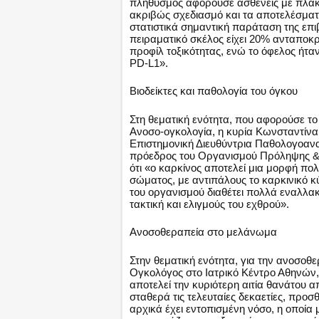
πληθυσμός αφορούσε ασθενείς με πλακώ
ακριβώς σχεδιασμό και τα αποτελέσματα 
στατιστικά σημαντική παράταση της επιβ
πειραματικό σκέλος είχει 20% ανταποκρ
προφίλ τοξικότητας, ενώ το όφελος ήτα
PD-L1».
Βιοδείκτες και παθολογία του όγκου
Στη θεματική ενότητα, που αφορούσε το
Ανοσο-ογκολογία, η κυρία Κωνσταντίνα
Επιστημονική Διευθύντρια Παθολογοανα
πρόεδρος του Οργανισμού Πρόληψης 
ότι «ο καρκίνος αποτελεί μια μορφή πο
σώματος, με αντιπάλους το καρκινικό κ
του οργανισμού διαθέτει πολλά εναλλα
τακτική και ελιγμούς του εχθρού».
Ανοσοθεραπεία στο μελάνωμα
Στην θεματική ενότητα, για την ανοσοθ
Ογκολόγος στο Ιατρικό Κέντρο Αθηνών,
αποτελεί την κυριότερη αιτία θανάτου α
σταθερά τις τελευταίες δεκαετίες, προ
αρχικά έχει εντοπισμένη νόσο, η οποία