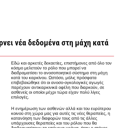
ρνει νέα δεδομένα στη μάχη κατά
Εδώ και αρκετές δεκαετίες, επιστήμονες από όλο τον
κόσμο μελετούν το ρόλο που μπορεί να
διαδραματίσει το ανοσοποιητικό σύστημα στη μάχη
κατά του καρκίνου. Ωστόσο, μόλις πρόσφατα
επιβεβαιώθηκε ότι οι ανοσο-ογκολογικές αγωγές
παρέχουν αντικαρκινικά οφέλη που διαρκούν, σε
ασθενείς οι οποίοι μέχρι τώρα είχαν πολύ λίγες
επιλογές.
Η ενημέρωση των ασθενών αλλά και του ευρύτερου
κοινού στη χώρα μας για αυτές τις νέες θεραπείες, η
κατανόηση των διαφορών τους από τις άλλες
υπάρχουσες θεραπείες και του ρόλου που θα
διαδραματίσουν τα επόμενα χρόνια, ήταν ο στόχος