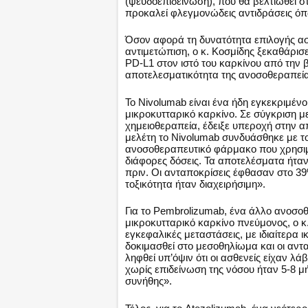
(ψευδοεπιδείνωση), που θα βελτιωθεί σ
προκαλεί φλεγμονώδεις αντιδράσεις όπως
Όσον αφορά τη δυνατότητα επιλογής ασ
αντιμετώπιση, ο κ. Κοσμίδης ξεκαθάρισ
PD-L1 στον ιστό του καρκίνου από την β
αποτελεσματικότητα της ανοσοθεραπεία
Το Nivolumab είναι ένα ήδη εγκεκριμέν
μικροκυτταρικό καρκίνο. Σε σύγκριση με
χημειοθεραπεία, έδειξε υπεροχή στην απ
μελέτη το Nivolumab συνδυάσθηκε με το
ανοσοθεραπευτικό φάρμακο που χρησιμ
διάφορες δόσεις. Τα αποτελέσματα ήταν
πριν. Οι ανταποκρίσεις έφθασαν στο 39
τοξικότητα ήταν διαχειρήσιμη».
Για το Pembrolizumab, ένα άλλο ανοσο
μικροκυτταρικό καρκίνο πνεύμονος, ο κ.
εγκεφαλικές μεταστάσεις, με ιδιαίτερα 
δοκιμασθεί στο μεσοθηλίωμα και οι αντ
ληφθεί υπ’όψιν ότι οι ασθενείς είχαν 
χωρίς επιδείνωση της νόσου ήταν 5-8 μή
συνήθης».