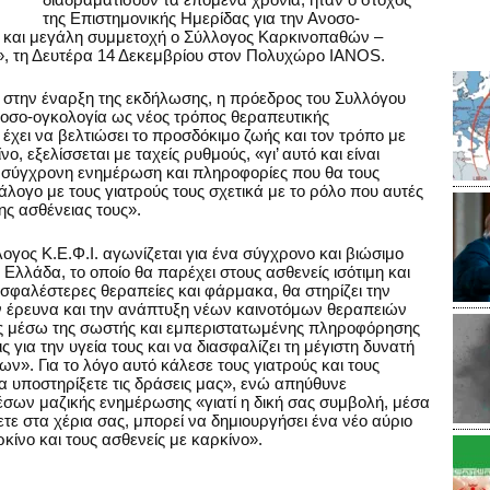
της Επιστημονικής Ημερίδας για την Ανοσο-
α και μεγάλη συμμετοχή ο Σύλλογος Καρκινοπαθών –
», τη Δευτέρα 14 Δεκεμβρίου στον Πολυχώρο IANOS.
, στην έναρξη της εκδήλωσης, η πρόεδρος του Συλλόγου
νοσο-ογκολογία ως νέος τρόπος θεραπευτικής
έχει να βελτιώσει το προσδόκιμο ζωής και τον τρόπο με
ο, εξελίσσεται με ταχείς ρυθμούς, «γι’ αυτό και είναι
ή, σύγχρονη ενημέρωση και πληροφορίες που θα τους
άλογο με τους γιατρούς τους σχετικά με το ρόλο που αυτές
ης ασθένειας τους».
γος Κ.Ε.Φ.Ι. αγωνίζεται για ένα σύγχρονο και βιώσιμο
Ελλάδα, το οποίο θα παρέχει στους ασθενείς ισότιμη και
σφαλέστερες θεραπείες και φάρμακα, θα στηρίζει την
ν έρευνα και την ανάπτυξη νέων καινοτόμων θεραπειών
ες μέσω της σωστής και εμπεριστατωμένης πληροφόρησης
για την υγεία τους και να διασφαλίζει τη μέγιστη δυνατή
ν». Για το λόγο αυτό κάλεσε τους γιατρούς και τους
να υποστηρίξετε τις δράσεις μας», ενώ απηύθυνε
ων μαζικής ενημέρωσης «γιατί η δική σας συμβολή, μέσα
τε στα χέρια σας, μπορεί να δημιουργήσει ένα νέο αύριο
ρκίνο και τους ασθενείς με καρκίνο».