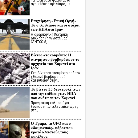
Τα πράγματα φαίνεται να
αγριεύουν στην Κύπρο, με…
Επιχείρηση «Επική Οργή»:
Το οπλοστάσιο και οι στόχοι
των ΗΠΑ στο Ιράν
Η αμερικανική Κεντρική
Διοίκηση (η γνωστή μας
CENTCOM,…
Βίντεο-ντοκουμέντο: Η
στιγμή που βομβαρδίζουν το
αρχηγείο του Χαμενεΐ στο
Ιράν
Ένα βίντεο-ντοκουμέντο από τον
χθεσινό βομβαρδισμό
κατευθείαν στην…
Το βίντεο 33 δευτερολέπτων
από την επίθεση των ΗΠΑ
που σκότωσε τον Χαμενεΐ
Πραγματική κόλαση έχει
ξεσπάσει τις τελευταίες ώρες
στη…
Ο Τραμπ, τα UFO και ο
«δαιμονικός» φόβος που
κρατά κλειστούς τους
φακέλους