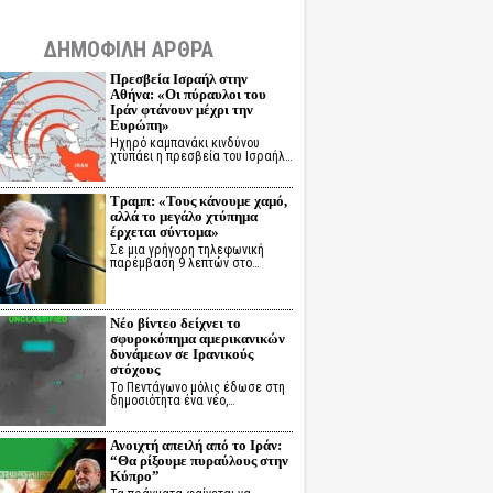
ΔΗΜΟΦΙΛΗ ΑΡΘΡΑ
Πρεσβεία Ισραήλ στην
Αθήνα: «Οι πύραυλοι του
Ιράν φτάνουν μέχρι την
Ευρώπη»
Ηχηρό καμπανάκι κινδύνου
χτυπάει η πρεσβεία του Ισραήλ…
Τραμπ: «Τους κάνουμε χαμό,
αλλά το μεγάλο χτύπημα
έρχεται σύντομα»
Σε μια γρήγορη τηλεφωνική
παρέμβαση 9 λεπτών στο…
Νέο βίντεο δείχνει το
σφυροκόπημα αμερικανικών
δυνάμεων σε Ιρανικούς
στόχους
Το Πεντάγωνο μόλις έδωσε στη
δημοσιότητα ένα νέο,…
Ανοιχτή απειλή από το Ιράν:
“Θα ρίξουμε πυραύλους στην
Κύπρο”