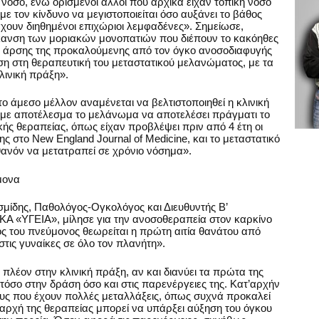
 νόσο, ενώ ορισμένοι άλλοι που αρχικά είχαν τοπική νόσο
ε τον κίνδυνο να μεγιστοποιείται όσο αυξάνει το βάθος
χουν διηθημένοι επιχώριοι λεμφαδένες». Σημείωσε,
εύκανση των μοριακών μονοπατιών που διέπουν το κακόηθες
 άρσης της προκαλούμενης από τον όγκο ανοσοδιαφυγής
η στη θεραπευτική του μεταστατικού μελανώματος, με τα
λινική πράξη».
στο άμεσο μέλλον αναμένεται να βελτιστοποιηθεί η κλινική
με αποτέλεσμα το μελάνωμα να αποτελέσει πράγματι το
ής θεραπείας, όπως είχαν προβλέψει πριν από 4 έτη οι
ς στο New England Journal of Medicine, και το μεταστατικό
νόν να μετατραπεί σε χρόνιο νόσημα».
μονα
οσμίδης, Παθολόγος-Ογκολόγος και Διευθυντής Β’
ΚΑ «ΥΓΕΙΑ», μίλησε για την ανοσοθεραπεία στον καρκίνο
νος του πνεύμονος θεωρείται η πρώτη αιτία θανάτου από
στις γυναίκες σε όλο τον πλανήτη».
πλέον στην κλινική πράξη, αν και διανύει τα πρώτα της
τόσο στην δράση όσο και στις παρενέργειες της. Κατ’αρχήν
ους που έχουν πολλές μεταλλάξεις, όπως συχνά προκαλεί
ν αρχή της θεραπείας μπορεί να υπάρξει αύξηση του όγκου