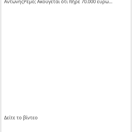
ΑντώνηςΡέμο; Ακούγεται ότι πήρε 70.000 ευρώ…
Δείτε το βίντεο