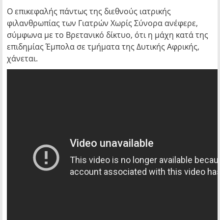
Ο επικεφαλής πάντως της διεθνούς ιατρικής
φιλανθρωπίας των Γιατρών Χωρίς Σύνορα ανέφερε,
σύμφωνα με το Βρετανικό δίκτυο, ότι η μάχη κατά της
επιδημίας Έμπολα σε τμήματα της Δυτικής Αφρικής,
χάνεται.