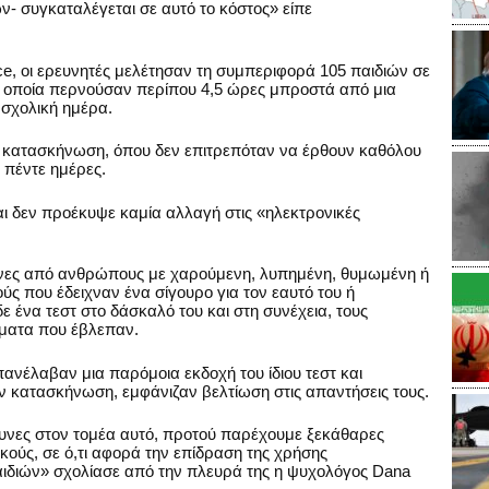
- συγκαταλέγεται σε αυτό το κόστος» είπε
e, οι ερευνητές μελέτησαν τη συμπεριφορά 105 παιδιών σε
τα οποία περνούσαν περίπου 4,5 ώρες μπροστά από μια
 σχολική ημέρα.
α κατασκήνωση, όπου δεν επιτρεπόταν να έρθουν καθόλου
 πέντε ημέρες.
ι δεν προέκυψε καμία αλλαγή στις «ηλεκτρονικές
ικόνες από ανθρώπους με χαρούμενη, λυπημένη, θυμωμένη ή
ύς που έδειχναν ένα σίγουρο για τον εαυτό του ή
ένα τεστ στο δάσκαλό του και στη συνέχεια, τους
ματα που έβλεπαν.
πανέλαβαν μια παρόμοια εκδοχή του ίδιου τεστ και
ην κατασκήνωση, εμφάνιζαν βελτίωση στις απαντήσεις τους.
ευνες στον τομέα αυτό, προτού παρέχουμε ξεκάθαρες
ικούς, σε ό,τι αφορά την επίδραση της χρήσης
ιδιών» σχολίασε από την πλευρά της η ψυχολόγος Dana