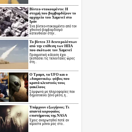
Βίντεο-ντοκουμέντο: Η
στιγμή που βομβαρδίζουν το
αρχηγείο του Χαμενεΐ στο
Ιράν
Ένα βίντεο-ντοκουμέντο από τον
χθεσινό βομβαρδισμό
κατευθείαν στην…
Το βίντεο 33 δευτερολέπτων
από την επίθεση των ΗΠΑ
που σκότωσε τον Χαμενεΐ
Πραγματική κόλαση έχει
ξεσπάσει τις τελευταίες ώρες
στη…
Ο Τραμπ, τα UFO και ο
«δαιμονικός» φόβος που
κρατά κλειστούς τους
φακέλους
Σύμφωνα με πληροφορίες που
δημοσοεύει ξένο μέσο, η…
Υπάρχουν εξωγήινοι; Τι
απαντά κορυφαίος
επιστήμονας της NASA
Έχεις αναρωτηθεί ποτέ αν
είμαστε μόνοι μας στο…