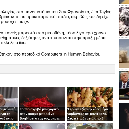
λογίας στο πανεπιστήμιο του Σαν Φρανσίσκο, Jim Taylor,
ρίσκονται σε προκαταρκτικό στάδιο, ακριβώς επειδή είχε
 προσοχής μας».
 κανείς μπροστά από μια οθόνη, τόσο λιγότερο χρόνο
θηματικές δεξιότητες αναπτύσσονται στην πράξη μέσα
έληξε ο ίδιος.
τηκαν στο περιοδικό Computers in Human Behavior.
βητεί αυτό
Το πιο ακριβό μπαχαρικό
Έτρωγε τζίντζερ κάθε μέρα
 για τη
στον κόσμο μπορεί να
νομίζοντας ότι κάνει καλό.
 ασβέστιο
βοηθήσει σε άγχος, στρες
Δες τι έπαθε μετά από 3
και κατάθλιψη
μήνες!