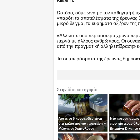
Klisanin.
Ωστόσο, σύμφωνα με τον καθηγητή ψυχο
«παρότι τα αποτελέσματα της έρευνας β
μικρό δείγμα, τα ευρήματα αξίζουν της
«Άλλωστε όσο περισσότερο χρόνο περνά
περνά με άλλους ανθρώπους. Οι συναισ
από την πραγματική αλληλεπίδραση» κατ
Τα συμπεράσματα της έρευνας δημοσιεύ
Στην ίδια κατηγορία
Αυτές οι 5 κονσέρβες είναι
Νέα έρευνα αμφισ
ό,τι καλύτερο για πρωτεΐνη –
που πίστευαν όλοι
Μιλάνε οι διαιτολόγοι
βιταμίνη D και το