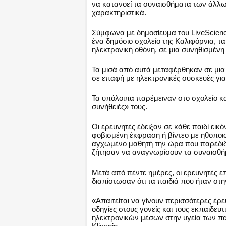
να κατανοεί τα συναισθήματα των άλλων
χαρακτηριστικά.
Σύμφωνα με δημοσίευμα του LiveScienc
ένα δημόσιο σχολείο της Καλιφόρνια, 
ηλεκτρονική οθόνη, σε μια συνηθισμένη
Τα μισά από αυτά μεταφέρθηκαν σε μι
σε επαφή με ηλεκτρονικές συσκευές για
Τα υπόλοιπα παρέμειναν στο σχολείο κα
συνήθειές» τους.
Οι ερευνητές έδειξαν σε κάθε παιδί ε
φοβισμένη έκφραση ή βίντεο με ηθοποιο
αγχωμένο μαθητή την ώρα που παρέδιδε 
ζήτησαν να αναγνωρίσουν τα συναισθή
Μετά από πέντε ημέρες, οι ερευνητές ε
διαπίστωσαν ότι τα παιδιά που ήταν στ
«Απαιτείται να γίνουν περισσότερες έρ
οδηγίες στους γονείς και τους εκπαιδευτ
ηλεκτρονικών μέσων στην υγεία των πα