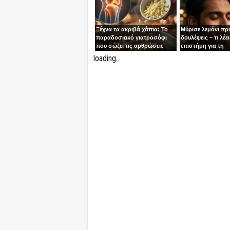
Ξέχνα τα ακριβά χάπια: Το
Μύρισε λεμόνι πρ
παραδοσιακό γιατροσόφι
δουλέψεις – τι λέει
που σώζει τις αρθρώσεις
επιστήμη για τη
συγκέντρωση
loading...