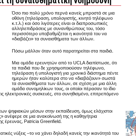
ει τη συναισθηματική νοημοσύνη
Όσο πιο πολύ χρόνο περνά κανείς μπροστά σε μια
οθόνη (τηλεόραση, υπολογιστής, κινητό τηλέφωνο
κ.τ.λ.) και όσο λιγότερες είναι οι διαπροσωπικές
αλληλεπιδράσεις με συνανθρώπους του, τόσο
περισσότερο υποβαθμίζεται η ικανότητά του να
«διαβάζει» τα συναισθήματα των άλλων.
Πόσω μάλλον όταν αυτό παρατηρείται στα παιδιά.
Μια ομάδα ερευνητών από το UCLA διαπίστωσε, ότι
τα παιδιά που δε χρησιμοποιούσαν τηλέφωνο,
τηλεόραση ή υπολογιστή για χρονικό διάστημα πέντε
ημερών ήταν καλύτερα στο να «διαβάζουν» σωστά
τα συναισθήματα των άλλων, σε σχέση με μια άλλη
ομάδα συνομηλίκων τους, οι οποίοι πέρασαν το ίδιο
ις ηλεκτρονικές συσκευές, στο συνηθισμένο, επιτρεπόμενο
 των ψηφιακών μέσων στην εκπαίδευση, όμως ελάχιστοι
ς» ανέφερε σε μια ανακοίνωσή της η καθηγήτρια
 έρευνας, Patricia Greenfield.
τικές νύξεις –το να χάνει δηλαδή κανείς την ικανότητά του