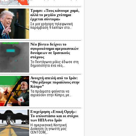
Τραμπ: «Τους κάνουμε χαμό,
αλλά το μεγάλο χτύπημα
έρχεται σύντομα»
Σε μια γρήγορη τηλεφωνική
παρέμβαση 9 λεπτών στο…
Νέο βίντεο δείχνει το
σφυροκόπημα αμερικανικών
δυνάμεων σε Ιρανικούς
στόχους
Το Πεντάγωνο μόλις έδωσε στη
δημοσιότητα ένα νέο,…
Ανοιχτή απειλή από το Ιράν:
“Θα ρίξουμε πυραύλους στην
Κύπρο”
Τα πράγματα φαίνεται να
αγριεύουν στην Κύπρο, με…
Επιχείρηση «Επική Οργή»:
Το οπλοστάσιο και οι στόχοι
των ΗΠΑ στο Ιράν
Η αμερικανική Κεντρική
Διοίκηση (η γνωστή μας
CENTCOM,…