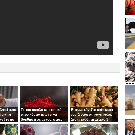
βητεί αυτό
Το πιο ακριβό μπαχαρικό
Έτρωγε τζίντζερ κάθε μέρα
 για τη
στον κόσμο μπορεί να
νομίζοντας ότι κάνει καλό.
 ασβέστιο
βοηθήσει σε άγχος, στρες
Δες τι έπαθε μετά από 3
και κατάθλιψη
μήνες!