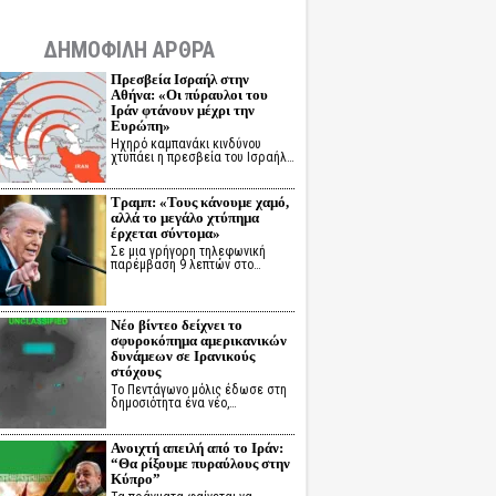
ΔΗΜΟΦΙΛΗ ΑΡΘΡΑ
Πρεσβεία Ισραήλ στην
Αθήνα: «Οι πύραυλοι του
Ιράν φτάνουν μέχρι την
Ευρώπη»
Ηχηρό καμπανάκι κινδύνου
χτυπάει η πρεσβεία του Ισραήλ…
Τραμπ: «Τους κάνουμε χαμό,
αλλά το μεγάλο χτύπημα
έρχεται σύντομα»
Σε μια γρήγορη τηλεφωνική
παρέμβαση 9 λεπτών στο…
Νέο βίντεο δείχνει το
σφυροκόπημα αμερικανικών
δυνάμεων σε Ιρανικούς
στόχους
Το Πεντάγωνο μόλις έδωσε στη
δημοσιότητα ένα νέο,…
Ανοιχτή απειλή από το Ιράν:
“Θα ρίξουμε πυραύλους στην
Κύπρο”