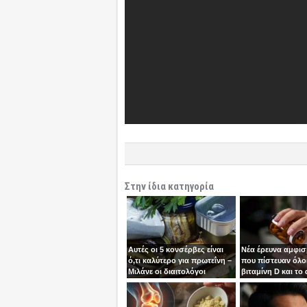
Στην ίδια κατηγορία
Αυτές οι 5 κονσέρβες είναι
Νέα έρευνα αμφισ
ό,τι καλύτερο για πρωτεΐνη –
που πίστευαν όλοι
Μιλάνε οι διαιτολόγοι
βιταμίνη D και το