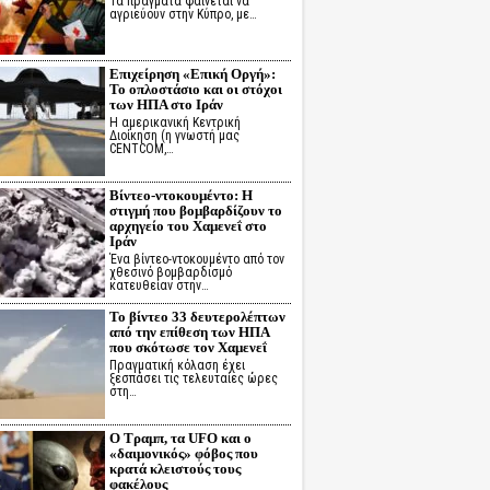
Τα πράγματα φαίνεται να
αγριεύουν στην Κύπρο, με…
Επιχείρηση «Επική Οργή»:
Το οπλοστάσιο και οι στόχοι
των ΗΠΑ στο Ιράν
Η αμερικανική Κεντρική
Διοίκηση (η γνωστή μας
CENTCOM,…
Βίντεο-ντοκουμέντο: Η
στιγμή που βομβαρδίζουν το
αρχηγείο του Χαμενεΐ στο
Ιράν
Ένα βίντεο-ντοκουμέντο από τον
χθεσινό βομβαρδισμό
κατευθείαν στην…
Το βίντεο 33 δευτερολέπτων
από την επίθεση των ΗΠΑ
που σκότωσε τον Χαμενεΐ
Πραγματική κόλαση έχει
ξεσπάσει τις τελευταίες ώρες
στη…
Ο Τραμπ, τα UFO και ο
«δαιμονικός» φόβος που
κρατά κλειστούς τους
φακέλους