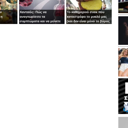
ιν
Χανταϊός: Πώς να
Το καθημερινό σνακ που
 η
αναγνωρίσετε τα
καταστρέφει το μυαλό μας
συμπτώματα και να μείνετε
(και δεν είναι μόνο το βάρος
ασφαλείς
το πρόβλημα)