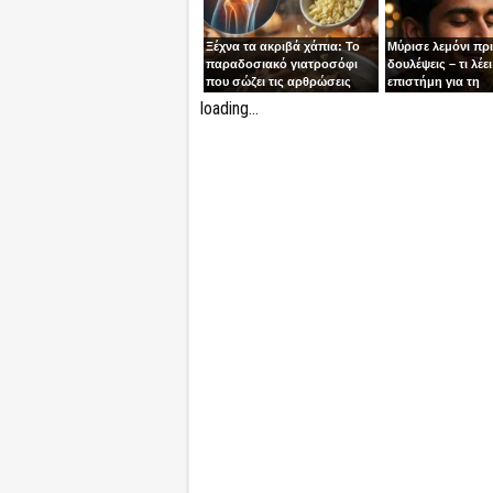
Ξέχνα τα ακριβά χάπια: Το
Μύρισε λεμόνι πρ
παραδοσιακό γιατροσόφι
δουλέψεις – τι λέει
που σώζει τις αρθρώσεις
επιστήμη για τη
συγκέντρωση
loading...