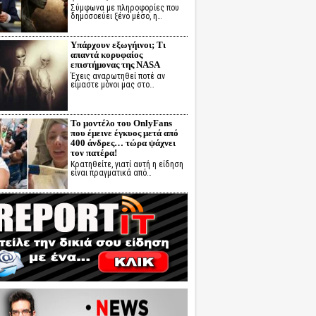
Σύμφωνα με πληροφορίες που
δημοσοεύει ξένο μέσο, η…
Υπάρχουν εξωγήινοι; Τι
απαντά κορυφαίος
επιστήμονας της NASA
Έχεις αναρωτηθεί ποτέ αν
είμαστε μόνοι μας στο…
Το μοντέλο του OnlyFans
που έμεινε έγκυος μετά από
400 άνδρες… τώρα ψάχνει
τον πατέρα!
Κρατηθείτε, γιατί αυτή η είδηση
είναι πραγματικά από…