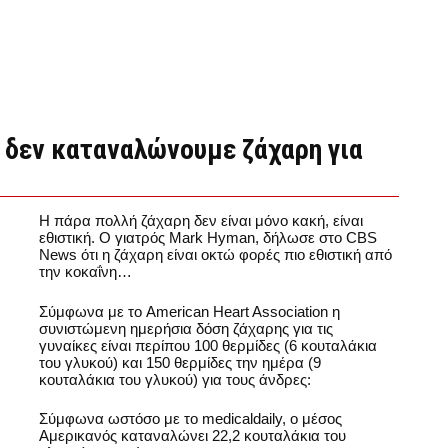
ν δεν καταναλώνουμε ζάχαρη για
Η πάρα πολλή ζάχαρη δεν είναι μόνο κακή, είναι
εθιστική. Ο γιατρός Mark Hyman, δήλωσε στο CBS
News ότι η ζάχαρη είναι οκτώ φορές πιο εθιστική από
την κοκαΐνη…
Σύμφωνα με το American Heart Association η
συνιστώμενη ημερήσια δόση ζάχαρης για τις
γυναίκες είναι περίπου 100 θερμίδες (6 κουταλάκια
του γλυκού) και 150 θερμίδες την ημέρα (9
κουταλάκια του γλυκού) για τους άνδρες:
Σύμφωνα ωστόσο με το medicaldaily, ο μέσος
Αμερικανός καταναλώνει 22,2 κουταλάκια του