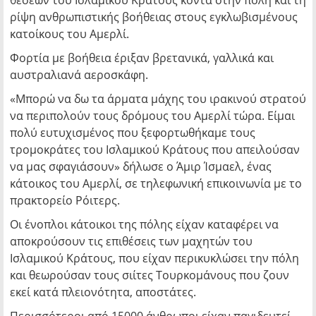
θέσεων του Ισλαμικού Κράτους κοντά στην πόλη και τη
ρίψη ανθρωπιστικής βοήθειας στους εγκλωβισμένους
κατοίκους του Αμερλί.
Φορτία με βοήθεια έριξαν βρετανικά, γαλλικά και
αυστραλιανά αεροσκάφη.
«Μπορώ να δω τα άρματα μάχης του ιρακινού στρατού
να περιπολούν τους δρόμους του Αμερλί τώρα. Είμαι
πολύ ευτυχισμένος που ξεφορτωθήκαμε τους
τρομοκράτες του Ισλαμικού Κράτους που απειλούσαν
να μας σφαγιάσουν» δήλωσε ο Άμιρ Ίσμαελ, ένας
κάτοικος του Αμερλί, σε τηλεφωνική επικοινωνία με το
πρακτορείο Ρόιτερς.
Οι ένοπλοι κάτοικοι της πόλης είχαν καταφέρει να
αποκρούσουν τις επιθέσεις των μαχητών του
Ισλαμικού Κράτους, που είχαν περικυκλώσει την πόλη
και θεωρούσαν τους σιίτες Τουρκομάνους που ζουν
εκεί κατά πλειονότητα, αποστάτες.