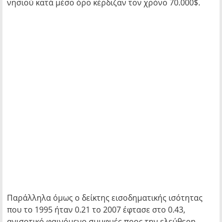
νησιού κατά μέσο όρο κέρδιζαν τον χρόνο 70.000$.
Παράλληλα όμως ο δείκτης εισοδηματικής ισότητας
που το 1995 ήταν 0.21 το 2007 έφτασε στο 0.43,
ανισοτικό φαινόμενο συμφυές προς την ελεύθερη