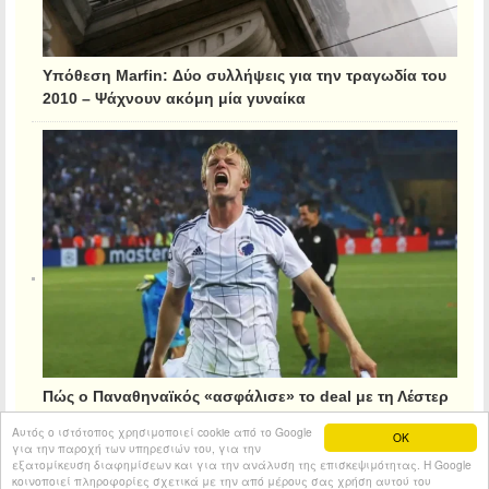
Υπόθεση Marfin: Δύο συλλήψεις για την τραγωδία του
2010 – Ψάχνουν ακόμη μία γυναίκα
Πώς ο Παναθηναϊκός «ασφάλισε» το deal με τη Λέστερ
για τον Κρίστιανσεν
Αυτός ο ιστότοπος χρησιμοποιεί cookie από το Google
OK
για την παροχή των υπηρεσιών του, για την
εξατομίκευση διαφημίσεων και για την ανάλυση της επισκεψιμότητας. Η Google
κοινοποιεί πληροφορίες σχετικά με την από μέρους σας χρήση αυτού του