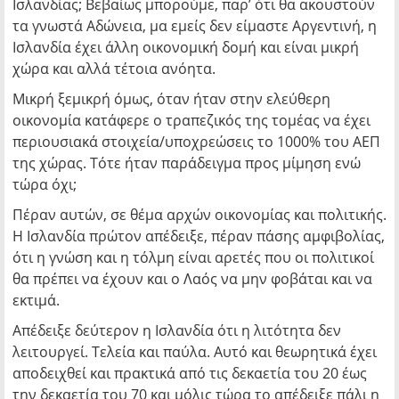
Ισλανδίας; Βεβαίως μπορούμε, παρ’ ότι θα ακουστούν
τα γνωστά Αδώνεια, μα εμείς δεν είμαστε Αργεντινή, η
Ισλανδία έχει άλλη οικονομική δομή και είναι μικρή
χώρα και αλλά τέτοια ανόητα.
Μικρή ξεμικρή όμως, όταν ήταν στην ελεύθερη
οικονομία κατάφερε ο τραπεζικός της τομέας να έχει
περιουσιακά στοιχεία/υποχρεώσεις το 1000% του ΑΕΠ
της χώρας. Τότε ήταν παράδειγμα προς μίμηση ενώ
τώρα όχι;
Πέραν αυτών, σε θέμα αρχών οικονομίας και πολιτικής.
Η Ισλανδία πρώτον απέδειξε, πέραν πάσης αμφιβολίας,
ότι η γνώση και η τόλμη είναι αρετές που οι πολιτικοί
θα πρέπει να έχουν και ο Λαός να μην φοβάται και να
εκτιμά.
Απέδειξε δεύτερον η Ισλανδία ότι η λιτότητα δεν
λειτουργεί. Τελεία και παύλα. Αυτό και θεωρητικά έχει
αποδειχθεί και πρακτικά από τις δεκαετία του 20 έως
την δεκαετία του 70 και μόλις τώρα το απέδειξε πάλι η