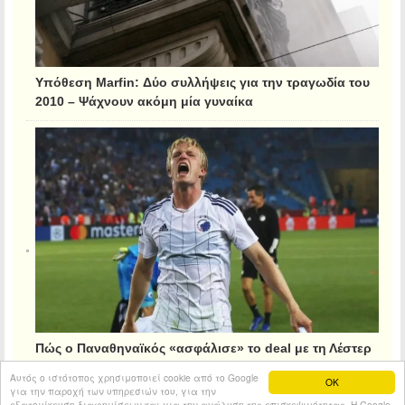
Υπόθεση Marfin: Δύο συλλήψεις για την τραγωδία του
2010 – Ψάχνουν ακόμη μία γυναίκα
Πώς ο Παναθηναϊκός «ασφάλισε» το deal με τη Λέστερ
για τον Κρίστιανσεν
Αυτός ο ιστότοπος χρησιμοποιεί cookie από το Google
OK
για την παροχή των υπηρεσιών του, για την
εξατομίκευση διαφημίσεων και για την ανάλυση της επισκεψιμότητας. Η Google