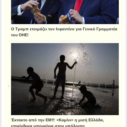
Ο Τραμπ ετοιμάζει τον Ινφαντίνο για Γενικό Γραμματέα
του ΟΗΕ!
Έκτακτο από την ΕΜΥ: «Καμίνι» η μισή Ελλάδα,
επικίνδυνα μπουρίνια στην υπόλοιπη