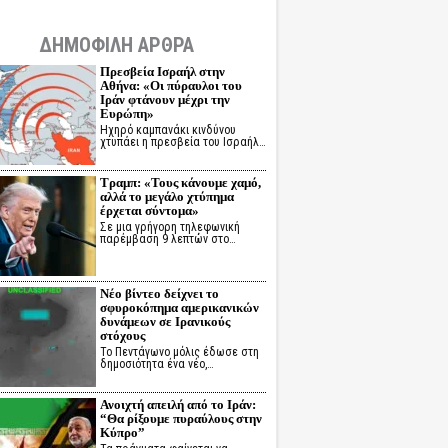
ΔΗΜΟΦΙΛΗ ΑΡΘΡΑ
Πρεσβεία Ισραήλ στην
Αθήνα: «Οι πύραυλοι του
Ιράν φτάνουν μέχρι την
Ευρώπη»
Ηχηρό καμπανάκι κινδύνου
χτυπάει η πρεσβεία του Ισραήλ…
Τραμπ: «Τους κάνουμε χαμό,
αλλά το μεγάλο χτύπημα
έρχεται σύντομα»
Σε μια γρήγορη τηλεφωνική
παρέμβαση 9 λεπτών στο…
Νέο βίντεο δείχνει το
σφυροκόπημα αμερικανικών
δυνάμεων σε Ιρανικούς
στόχους
Το Πεντάγωνο μόλις έδωσε στη
δημοσιότητα ένα νέο,…
Ανοιχτή απειλή από το Ιράν:
“Θα ρίξουμε πυραύλους στην
Κύπρο”