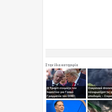
Στην ίδια κατηγορία
Ο Τραμπ ετοιμάζει τον
Ουκρανικά drones
Ινφαντίνο για Γενικό
«σουρωτήρι» τις 
Γραμματέα του ΟΗΕ!
υποδομές – Στερε
καύσιμα του Πούτ