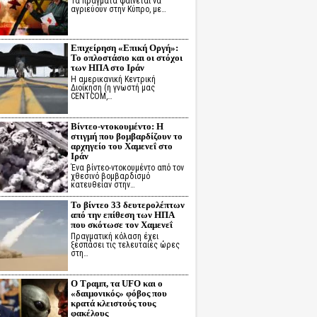
Τα πράγματα φαίνεται να
αγριεύουν στην Κύπρο, με…
Επιχείρηση «Επική Οργή»:
Το οπλοστάσιο και οι στόχοι
των ΗΠΑ στο Ιράν
Η αμερικανική Κεντρική
Διοίκηση (η γνωστή μας
CENTCOM,…
Βίντεο-ντοκουμέντο: Η
στιγμή που βομβαρδίζουν το
αρχηγείο του Χαμενεΐ στο
Ιράν
Ένα βίντεο-ντοκουμέντο από τον
χθεσινό βομβαρδισμό
κατευθείαν στην…
Το βίντεο 33 δευτερολέπτων
από την επίθεση των ΗΠΑ
που σκότωσε τον Χαμενεΐ
Πραγματική κόλαση έχει
ξεσπάσει τις τελευταίες ώρες
στη…
Ο Τραμπ, τα UFO και ο
«δαιμονικός» φόβος που
κρατά κλειστούς τους
φακέλους