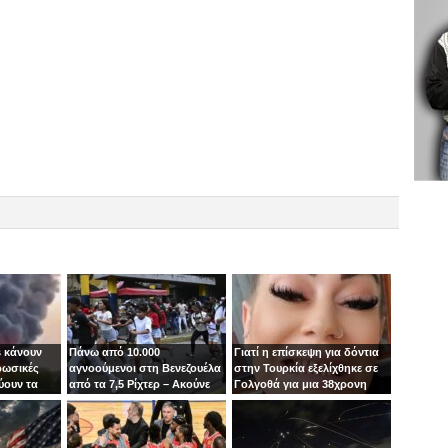
 κάνουν
Πάνω από 10.000
Γιατί η επίσκεψη για δόντια
ρωσικές
αγνοούμενοι στη Βενεζουέλα
στην Τουρκία εξελίχθηκε σε
ύουν τα
από τα 7,5 Ρίχτερ – Ακούνε
Γολγοθά για μια 38χρονη
ιν
φωνές κάτω από τα
μητέρα
συντρίμμια