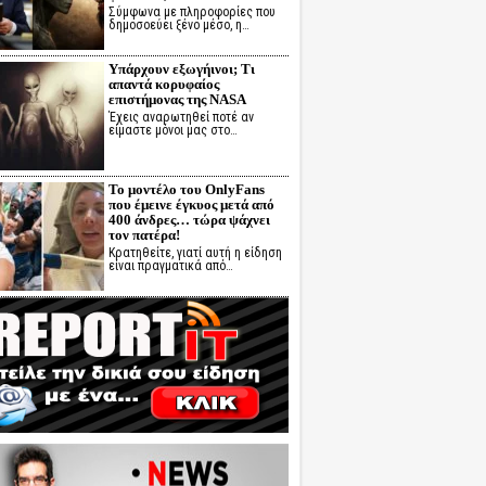
Σύμφωνα με πληροφορίες που
δημοσοεύει ξένο μέσο, η…
Υπάρχουν εξωγήινοι; Τι
απαντά κορυφαίος
επιστήμονας της NASA
Έχεις αναρωτηθεί ποτέ αν
είμαστε μόνοι μας στο…
Το μοντέλο του OnlyFans
που έμεινε έγκυος μετά από
400 άνδρες… τώρα ψάχνει
τον πατέρα!
Κρατηθείτε, γιατί αυτή η είδηση
είναι πραγματικά από…