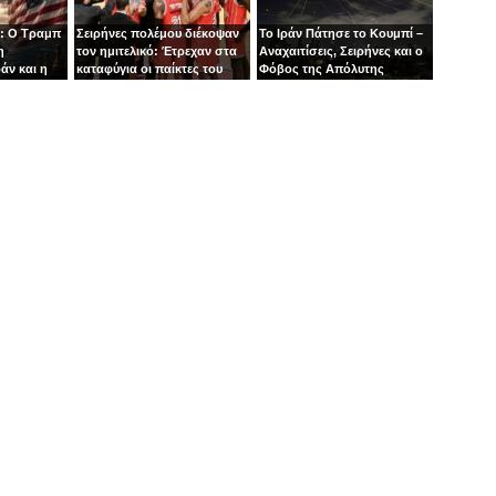
: Ο Τραμπ
Σειρήνες πολέμου διέκοψαν
Το Ιράν Πάτησε το Κουμπί –
η
τον ημιτελικό: Έτρεχαν στα
Αναχαιτίσεις, Σειρήνες και ο
άν και η
καταφύγια οι παίκτες του
Φόβος της Απόλυτης
άζει στα
Ιτούδη!
Σύρραξης