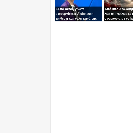
«Από αετοί, γίνατε
Απόλυτο αλαλούμ
σπουργίτια»: Απίστευτη
λέει ότι «έκλεισε» 
επίθεση και χολή κατά της
συμφωνία με το Ιρ
Ελλάδας και της Κύπρου
Τεχεράνη τον αδει
από γνωστό
ίσια!
τηλεπαρουσιαστή της
Ρουμανίας!