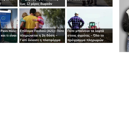
!
έως 12 μέρες δωρεάν
διακοπές φέτος
 Pass πάλι;
Επίδομα Παιδιού (Α21): Πότε
Πότε μπαίνουν τα λεφτά
και τι είναι
πληρώνεται η 2η δόση –
στους αγρότες – Όλο το
”
Γιατί έκλεισε η πλατφόρμα
πρόγραμμα πληρωμών
μέχρι το τέλος του ’26