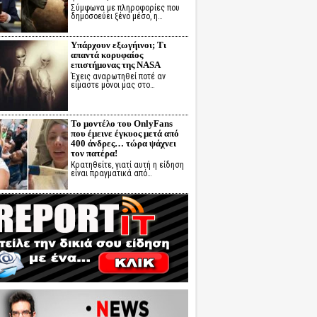
Σύμφωνα με πληροφορίες που
δημοσοεύει ξένο μέσο, η…
Υπάρχουν εξωγήινοι; Τι
απαντά κορυφαίος
επιστήμονας της NASA
Έχεις αναρωτηθεί ποτέ αν
είμαστε μόνοι μας στο…
Το μοντέλο του OnlyFans
που έμεινε έγκυος μετά από
400 άνδρες… τώρα ψάχνει
τον πατέρα!
Κρατηθείτε, γιατί αυτή η είδηση
είναι πραγματικά από…