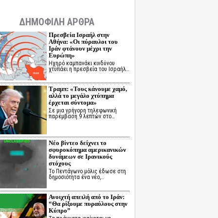
ΔΗΜΟΦΙΛΗ ΑΡΘΡΑ
Πρεσβεία Ισραήλ στην
Αθήνα: «Οι πύραυλοι του
Ιράν φτάνουν μέχρι την
Ευρώπη»
Ηχηρό καμπανάκι κινδύνου
χτυπάει η πρεσβεία του Ισραήλ…
Τραμπ: «Τους κάνουμε χαμό,
αλλά το μεγάλο χτύπημα
έρχεται σύντομα»
Σε μια γρήγορη τηλεφωνική
παρέμβαση 9 λεπτών στο…
Νέο βίντεο δείχνει το
σφυροκόπημα αμερικανικών
δυνάμεων σε Ιρανικούς
στόχους
Το Πεντάγωνο μόλις έδωσε στη
δημοσιότητα ένα νέο,…
Ανοιχτή απειλή από το Ιράν:
“Θα ρίξουμε πυραύλους στην
Κύπρο”