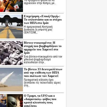
Τα πράγματα φαίνεται να
αγριεύουν στην Κύπρο, με…
Επιχείρηση «Επική Οργή»:
Το οπλοστάσιο και οι στόχοι
των ΗΠΑ στο Ιράν
Η αμερικανική Κεντρική
Διοίκηση (η γνωστή μας
CENTCOM,…
Βίντεο-ντοκουμέντο: Η
στιγμή που βομβαρδίζουν το
αρχηγείο του Χαμενεΐ στο
Ιράν
Ένα βίντεο-ντοκουμέντο από τον
χθεσινό βομβαρδισμό
κατευθείαν στην…
Το βίντεο 33 δευτερολέπτων
από την επίθεση των ΗΠΑ
που σκότωσε τον Χαμενεΐ
Πραγματική κόλαση έχει
ξεσπάσει τις τελευταίες ώρες
στη…
Ο Τραμπ, τα UFO και ο
«δαιμονικός» φόβος που
κρατά κλειστούς τους
φακέλους