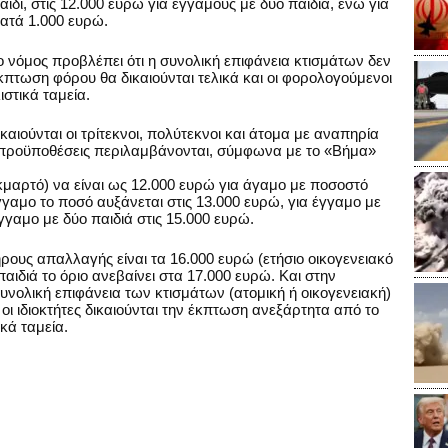
αιδί, στις 12.000 ευρώ για έγγαμους με δύο παιδιά, ενώ για
κατά 1.000 ευρώ.
 ο νόμος προβλέπει ότι η συνολική επιφάνεια κτισμάτων δεν
κπτωση φόρου θα δικαιούνται τελικά και οι φορολογούμενοι
στικά ταμεία.
ιούνται οι τρίτεκνοι, πολύτεκνοι και άτομα με αναπηρία
 προϋποθέσεις περιλαμβάνονται, σύμφωνα με το «Βήμα»
κμαρτό) να είναι ως 12.000 ευρώ για άγαμο με ποσοστό
γαμο το ποσό αυξάνεται στις 13.000 ευρώ, για έγγαμο με
έγγαμο με δύο παιδιά στις 15.000 ευρώ.
λήρους απαλλαγής είναι τα 16.000 ευρώ (ετήσιο οικογενειακό
αιδιά το όριο ανεβαίνει στα 17.000 ευρώ. Και στην
νολική επιφάνεια των κτισμάτων (ατομική ή οικογενειακή)
 οι ιδιοκτήτες δικαιούνται την έκπτωση ανεξάρτητα από το
κά ταμεία.