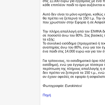
στις 11.000 ευρώ για έγγαμους με ένα π
κάθε επιπλέον παιδί το όριο αυξάνεται 
Αυτό δεν είναι το μόνο κριτήριο, καθώς
θα πρέπει να ξεπερνά τα 150 τ.μ. Την έ
που χρωστούν στην Εφορία ή σε Ασφαλι
Την πλήρη απαλλαγή από τον ΕΝΦΙΑ δικα
σε ποσοστό άνω του 80%. Στις βασικές
τα εξής:
Το συνολικό εισόδημα (πραγματικό ή τε
αναπηρίας άνω του 80%, ενώ για τον έγ
ένα παιδί στις 14.000 ευρώ και για τον 
Για τρίτεκνους, το εισοδηματικό όριο π
εισόδημα), ενώ για έγγαμο με τέσσερα π
περίπτωση της πλήρους απαλλαγής η συ
δεν πρέπει να ξεπερνά τα 150 τ.μ., ενώ
αν έχουν οφειλές σε εφορία ή ασφαλιστι
Φωτογραφία: Eurokinissi
Πηγή