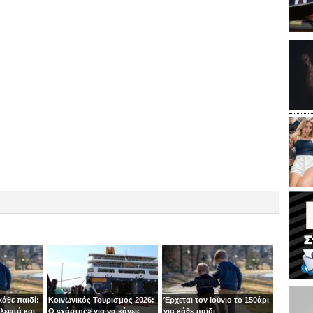
κάθε παιδί:
Κοινωνικός Τουρισμός 2026:
Έρχεται τον Ιούνιο το 150άρι
λεφτά και
Ο «χάρτης» για να κάνεις
για κάθε παιδί