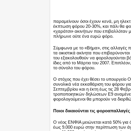
παραμείνουν όσοι έχουν κενά, μη ηλεκτ
έκπτωση φόρου 20-30%, και πάλι θα φο
«χαράτσι» ακινήτων που επιβαλλόταν 
πλήρωνε ούτε ένα ευρώ φόρο.
Σύμφωνα με το «Βήμα», στις αλλαγές π
τα οικιστικά ακίνητα που επιβαρύνονται 
του εξακολουθούν να φορολογούνται β
ίδιες από το Μάρτιο του 2007. Επιπλέ
το σύνολο του φόρου.
Ο στόχος που έχει θέσει το υπουργείο Ο
συνολικά νέα εκκαθάριση του φόρου γι
Σεπτεμβρίου και η έκτη έως τις 28 Φεβ
τροποποιητικών δηλώσεων Ε9 αναμένεται 
φορολογούμενοι θα μπορούν να διορθώ
Ποιοι δικαιούνται τις φοροαπαλλαγές
Ο νέος ΕΝΦΙΑ μειώνεται κατά 50% για 
έως 9.000 ευρώ στην περίπτωση των άγ