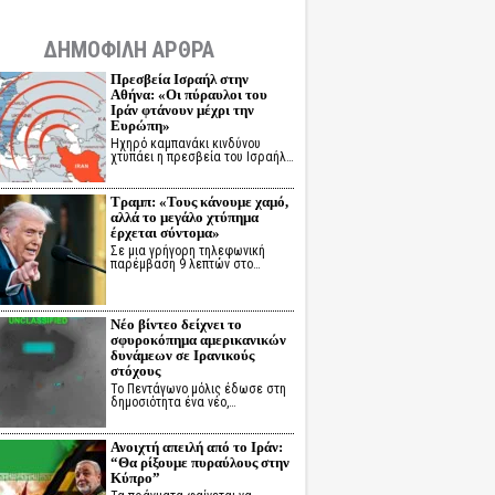
ΔΗΜΟΦΙΛΗ ΑΡΘΡΑ
Πρεσβεία Ισραήλ στην
Αθήνα: «Οι πύραυλοι του
Ιράν φτάνουν μέχρι την
Ευρώπη»
Ηχηρό καμπανάκι κινδύνου
χτυπάει η πρεσβεία του Ισραήλ…
Τραμπ: «Τους κάνουμε χαμό,
αλλά το μεγάλο χτύπημα
έρχεται σύντομα»
Σε μια γρήγορη τηλεφωνική
παρέμβαση 9 λεπτών στο…
Νέο βίντεο δείχνει το
σφυροκόπημα αμερικανικών
δυνάμεων σε Ιρανικούς
στόχους
Το Πεντάγωνο μόλις έδωσε στη
δημοσιότητα ένα νέο,…
Ανοιχτή απειλή από το Ιράν:
“Θα ρίξουμε πυραύλους στην
Κύπρο”