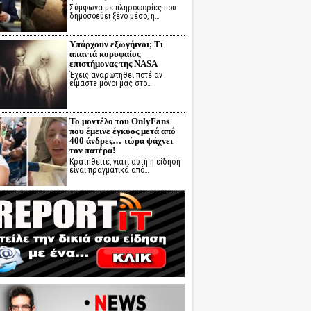
Σύμφωνα με πληροφορίες που
δημοσοεύει ξένο μέσο, η…
Υπάρχουν εξωγήινοι; Τι
απαντά κορυφαίος
επιστήμονας της NASA
Έχεις αναρωτηθεί ποτέ αν
είμαστε μόνοι μας στο…
Το μοντέλο του OnlyFans
που έμεινε έγκυος μετά από
400 άνδρες… τώρα ψάχνει
τον πατέρα!
Κρατηθείτε, γιατί αυτή η είδηση
είναι πραγματικά από…