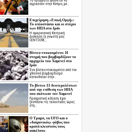
Τα πράγματα φαίνεται να
αγριεύουν στην Κύπρο, με…
Επιχείρηση «Επική Οργή»:
Το οπλοστάσιο και οι στόχοι
των ΗΠΑ στο Ιράν
Η αμερικανική Κεντρική
Διοίκηση (η γνωστή μας
CENTCOM,…
Βίντεο-ντοκουμέντο: Η
στιγμή που βομβαρδίζουν το
αρχηγείο του Χαμενεΐ στο
Ιράν
Ένα βίντεο-ντοκουμέντο από τον
χθεσινό βομβαρδισμό
κατευθείαν στην…
Το βίντεο 33 δευτερολέπτων
από την επίθεση των ΗΠΑ
που σκότωσε τον Χαμενεΐ
Πραγματική κόλαση έχει
ξεσπάσει τις τελευταίες ώρες
στη…
Ο Τραμπ, τα UFO και ο
«δαιμονικός» φόβος που
κρατά κλειστούς τους
φακέλους