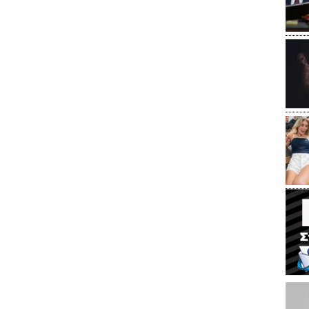
εμπλοκή παιδιών 13 και 14
πλυντήριο
ετών