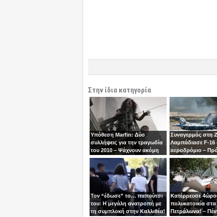
Στην ίδια κατηγορία
Υπόθεση Marfin: Δύο
Συναγερμός στη 
συλλήψεις για την τραγωδία
Λαμπάδιασε F-16
του 2010 – Ψάχνουν ακόμη
αεροδρόμιο – Πρ
μία γυναίκα
βγει την τελευταία
χειριστής
Τον “έδωσε” το… παπούτσι
Κατέρρευσε 4ώρ
του: Η μεγάλη ανατροπή με
πολυκατοικία στα
τη συμπλοκή στην Καλλιθέα!
Πετράλωνα! – Πέν