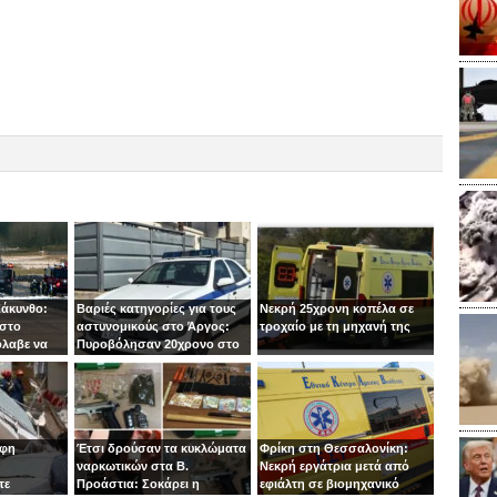
Ζάκυνθο:
Βαριές κατηγορίες για τους
Νεκρή 25χρονη κοπέλα σε
 στο
αστυνομικούς στο Άργος:
τροχαίο με τη μηχανή της
όλαβε να
Πυροβόλησαν 20χρονο στο
 στιγμή ο
κεφάλι
οφη
Έτσι δρούσαν τα κυκλώματα
Φρίκη στη Θεσσαλονίκη:
ναρκωτικών στα Β.
Νεκρή εργάτρια μετά από
τε
Προάστια: Σοκάρει η
εφιάλτη σε βιομηχανικό