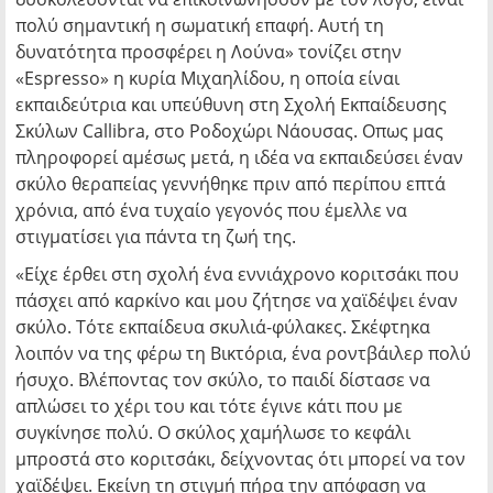
πολύ σημαντική η σωματική επαφή. Αυτή τη
δυνατότητα προσφέρει η Λούνα» τονίζει στην
«Espresso» η κυρία Μιχαηλίδου, η οποία είναι
εκπαιδεύτρια και υπεύθυνη στη Σχολή Εκπαίδευσης
Σκύλων Callibra, στο Ροδοχώρι Νάουσας. Οπως μας
πληροφορεί αμέσως μετά, η ιδέα να εκπαιδεύσει έναν
σκύλο θεραπείας γεννήθηκε πριν από περίπου επτά
χρόνια, από ένα τυχαίο γεγονός που έμελλε να
στιγματίσει για πάντα τη ζωή της.
«Είχε έρθει στη σχολή ένα εννιάχρονο κοριτσάκι που
πάσχει από καρκίνο και μου ζήτησε να χαϊδέψει έναν
σκύλο. Τότε εκπαίδευα σκυλιά-φύλακες. Σκέφτηκα
λοιπόν να της φέρω τη Βικτόρια, ένα ροντβάιλερ πολύ
ήσυχο. Βλέποντας τον σκύλο, το παιδί δίστασε να
απλώσει το χέρι του και τότε έγινε κάτι που με
συγκίνησε πολύ. Ο σκύλος χαμήλωσε το κεφάλι
μπροστά στο κοριτσάκι, δείχνοντας ότι μπορεί να τον
χαϊδέψει. Εκείνη τη στιγμή πήρα την απόφαση να