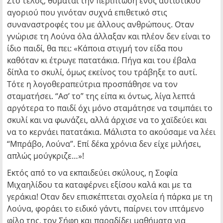
Στο τέλος, θυμάται την περίπτωση ενός αυτιστικού
αγοριού που γινόταν συχνά επιθετικό στις
συναναστροφές του με άλλους ανθρώπους. Οταν
γνώρισε τη Λούνα όλα άλλαξαν και πλέον δεν είναι το
ίδιο παιδί, θα πει: «Κάποια στιγμή τον είδα που
καθόταν κι έτρωγε πατατάκια. Πήγα και του έβαλα
δίπλα το σκυλί, όμως εκείνος του τράβηξε το αυτί.
Τότε η λογοθεραπεύτρια προσπάθησε να τον
σταματήσει. “Ασ’ το” της είπα κι όντως, λίγα λεπτά
αργότερα το παιδί όχι μόνο σταμάτησε να τσιμπάει το
σκυλί και να φωνάζει, αλλά άρχισε να το χαϊδεύει και
να το κερνάει πατατάκια. Μάλιστα το ακούσαμε να λέει
“Μπράβο, Λούνα”. Επί δέκα χρόνια δεν είχε μιλήσει,
απλώς μούγκριζε…»!
Εκτός από το να εκπαιδεύει σκύλους, η Σοφία
Μιχαηλίδου τα καταφέρνει εξίσου καλά και με τα
γεράκια! Οταν δεν επισκέπτεται σχολεία ή πάρκα με τη
Λούνα, φοράει το ειδικό γάντι, παίρνει τον ιπτάμενο
φίλο της, τον Σήφη και παραδίδει μαθήματα για