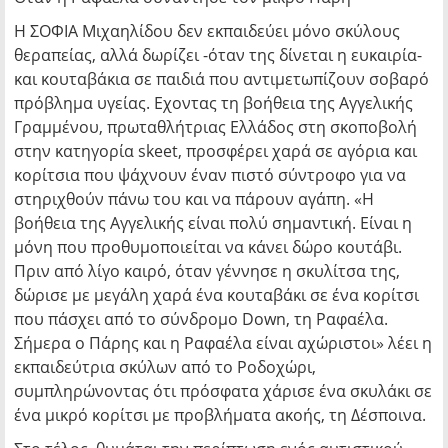
Η ΣΟΦΙΑ Μιχαηλίδου δεν εκπαιδεύει μόνο σκύλους
θεραπείας, αλλά δωρίζει -όταν της δίνεται η ευκαιρία-
και κουταβάκια σε παιδιά που αντιμετωπίζουν σοβαρό
πρόβλημα υγείας. Εχοντας τη βοήθεια της Αγγελικής
Γραμμένου, πρωταθλήτριας Ελλάδος στη σκοποβολή
στην κατηγορία skeet, προσφέρει χαρά σε αγόρια και
κορίτσια που ψάχνουν έναν πιστό σύντροφο για να
στηριχθούν πάνω του και να πάρουν αγάπη. «Η
βοήθεια της Αγγελικής είναι πολύ σημαντική. Είναι η
μόνη που προθυμοποιείται να κάνει δώρο κουτάβι.
Πριν από λίγο καιρό, όταν γέννησε η σκυλίτσα της,
δώρισε με μεγάλη χαρά ένα κουταβάκι σε ένα κορίτσι
που πάσχει από το σύνδρομο Down, τη Ραφαέλα.
Σήμερα ο Πάρης και η Ραφαέλα είναι αχώριστοι» λέει η
εκπαιδεύτρια σκύλων από το Ροδοχώρι,
συμπληρώνοντας ότι πρόσφατα χάρισε ένα σκυλάκι σε
ένα μικρό κορίτσι με προβλήματα ακοής, τη Δέσποινα.