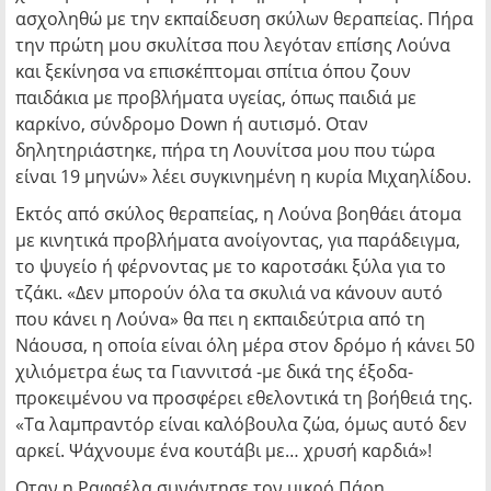
ασχοληθώ με την εκπαίδευση σκύλων θεραπείας. Πήρα
την πρώτη μου σκυλίτσα που λεγόταν επίσης Λούνα
και ξεκίνησα να επισκέπτομαι σπίτια όπου ζουν
παιδάκια με προβλήματα υγείας, όπως παιδιά με
καρκίνο, σύνδρομο Down ή αυτισμό. Οταν
δηλητηριάστηκε, πήρα τη Λουνίτσα μου που τώρα
είναι 19 μηνών» λέει συγκινημένη η κυρία Μιχαηλίδου.
Εκτός από σκύλος θεραπείας, η Λούνα βοηθάει άτομα
με κινητικά προβλήματα ανοίγοντας, για παράδειγμα,
το ψυγείο ή φέρνοντας με το καροτσάκι ξύλα για το
τζάκι. «Δεν μπορούν όλα τα σκυλιά να κάνουν αυτό
που κάνει η Λούνα» θα πει η εκπαιδεύτρια από τη
Νάουσα, η οποία είναι όλη μέρα στον δρόμο ή κάνει 50
χιλιόμετρα έως τα Γιαννιτσά -με δικά της έξοδα-
προκειμένου να προσφέρει εθελοντικά τη βοήθειά της.
«Τα λαμπραντόρ είναι καλόβουλα ζώα, όμως αυτό δεν
αρκεί. Ψάχνουμε ένα κουτάβι με… χρυσή καρδιά»!
Οταν η Ραφαέλα συνάντησε τον μικρό Πάρη