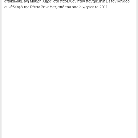
αποκαλούμενη Μαύρη Χήρα, στο παρελθόν ήταν παντρεμένη με τον καναδό
συνάδελφό της Ράιαν Ρέινολντς από τον οποίο χώρισε το 2011.