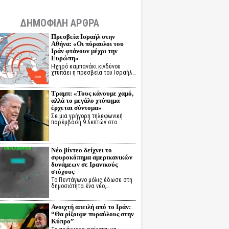
ΔΗΜΟΦΙΛΗ ΑΡΘΡΑ
Πρεσβεία Ισραήλ στην
Αθήνα: «Οι πύραυλοι του
Ιράν φτάνουν μέχρι την
Ευρώπη»
Ηχηρό καμπανάκι κινδύνου
χτυπάει η πρεσβεία του Ισραήλ…
Τραμπ: «Τους κάνουμε χαμό,
αλλά το μεγάλο χτύπημα
έρχεται σύντομα»
Σε μια γρήγορη τηλεφωνική
παρέμβαση 9 λεπτών στο…
Νέο βίντεο δείχνει το
σφυροκόπημα αμερικανικών
δυνάμεων σε Ιρανικούς
στόχους
Το Πεντάγωνο μόλις έδωσε στη
δημοσιότητα ένα νέο,…
Ανοιχτή απειλή από το Ιράν:
“Θα ρίξουμε πυραύλους στην
Κύπρο”