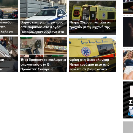
Ζάκυνθο:
Βαριές κατηγορίες για τους
Νεκρή 25χρονη κοπέλα σε
 στο
αστυνομικούς στο Άργος:
τροχαίο με τη μηχανή της
όλαβε να
Πυροβόλησαν 20χρονο στο
 στιγμή ο
κεφάλι
οφη
Έτσι δρούσαν τα κυκλώματα
Φρίκη στη Θεσσαλονίκη:
ναρκωτικών στα Β.
Νεκρή εργάτρια μετά από
τε
Προάστια: Σοκάρει η
εφιάλτη σε βιομηχανικό
εμπλοκή παιδιών 13 και 14
πλυντήριο
ετών