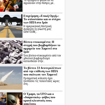
Τα πράγματα φαίνεται να
αγριεύουν στην Κύπρο, με…
Επιχείρηση «Επική Οργή»:
Το οπλοστάσιο και οι στόχοι
των ΗΠΑ στο Ιράν
Η αμερικανική Κεντρική
Διοίκηση (η γνωστή μας
CENTCOM,…
Βίντεο-ντοκουμέντο: Η
στιγμή που βομβαρδίζουν το
αρχηγείο του Χαμενεΐ στο
Ιράν
Ένα βίντεο-ντοκουμέντο από τον
χθεσινό βομβαρδισμό
κατευθείαν στην…
Το βίντεο 33 δευτερολέπτων
από την επίθεση των ΗΠΑ
που σκότωσε τον Χαμενεΐ
Πραγματική κόλαση έχει
ξεσπάσει τις τελευταίες ώρες
στη…
Ο Τραμπ, τα UFO και ο
«δαιμονικός» φόβος που
κρατά κλειστούς τους
φακέλους