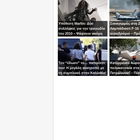
Υπόθεση Marfin: Δύο
Συναγερμός στη 
συλλήψεις για την τραγωδία
Λαμπάδιασε F-16
του 2010 – Ψάχνουν ακόμη
αεροδρόμιο – Πρ
μία γυναίκα
βγει την τελευταία
χειριστής
Τον “έδωσε” το… παπούτσι
Κατέρρευσε 4ώρ
του: Η μεγάλη ανατροπή με
πολυκατοικία στα
τη συμπλοκή στην Καλλιθέα!
Πετράλωνα! – Πέν
προσαγωγές