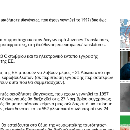
ιασδήποτε ιθαγένειας, που έχουν γεννηθεί το 1997 (δύο έως
α συμμετάσχουν στον διαγωνισμό Juvenes Translatores,
 μεταφραστές, στη διεύθυνση ec.europa.eu/translatores.
 20 Οκτωβρίου και το ηλεκτρονικό έντυπο εγγραφής
ς της ΕΕ.
ες της ΕΕ μπορούν να λάβουν μέρος – 21 Λύκεια από την
ων ευρωβουλευτών (σε περίπτωση εγγραφής περισσότερων
εγούν αυτά που θα συμμετάσχουν).
τές οιασδήποτε ιθαγένειας, που έχουν γεννηθεί το 1997
Ο διαγωνισμός θα διεξαχθεί στις 27 Νοεμβρίου συγχρόνως
τές θα μεταφράσουν κείμενο μιας σελίδας από μια επίσημη
, είναι δυνατοί και οι 552 γλωσσικοί συνδυασμοί των 24
θα εστιάζονται στο θέμα της «ευρωπαϊκής ταυτότητας».
 Ευρωπαϊκής Επιτροπής θα βαθμολογήσουν τα κείμενα και