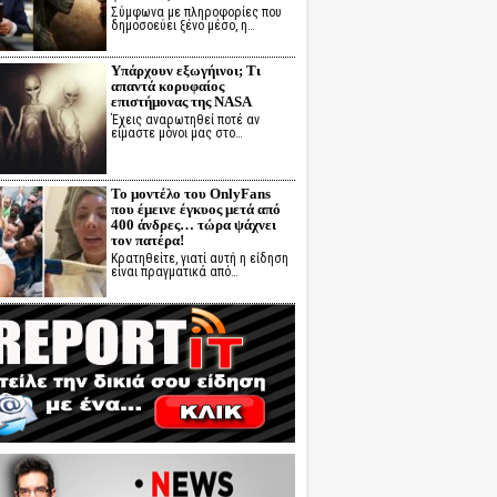
Σύμφωνα με πληροφορίες που
δημοσοεύει ξένο μέσο, η…
Υπάρχουν εξωγήινοι; Τι
απαντά κορυφαίος
επιστήμονας της NASA
Έχεις αναρωτηθεί ποτέ αν
είμαστε μόνοι μας στο…
Το μοντέλο του OnlyFans
που έμεινε έγκυος μετά από
400 άνδρες… τώρα ψάχνει
τον πατέρα!
Κρατηθείτε, γιατί αυτή η είδηση
είναι πραγματικά από…