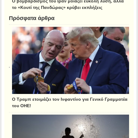
Ο βομβαρδισμός του Ιράν μοιάζει εύκολη λύση, αλλά
το «Κουτί της Πανδώρας» κρύβει εκπλήξεις
Πρόσφατα άρθρα
Ο Τραμπ ετοιμάζει τον Ινφαντίνο για Γενικό Γραμματέα
του ΟΗΕ!