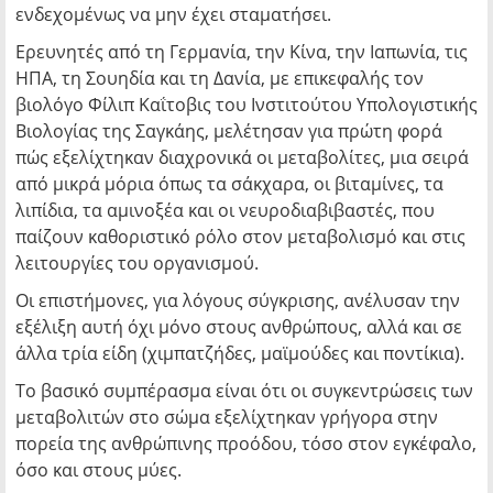
ενδεχομένως να μην έχει σταματήσει.
Ερευνητές από τη Γερμανία, την Κίνα, την Ιαπωνία, τις
ΗΠΑ, τη Σουηδία και τη Δανία, με επικεφαλής τον
βιολόγο Φίλιπ Καΐτοβις του Ινστιτούτου Υπολογιστικής
Βιολογίας της Σαγκάης, μελέτησαν για πρώτη φορά
πώς εξελίχτηκαν διαχρονικά οι μεταβολίτες, μια σειρά
από μικρά μόρια όπως τα σάκχαρα, οι βιταμίνες, τα
λιπίδια, τα αμινοξέα και οι νευροδιαβιβαστές, που
παίζουν καθοριστικό ρόλο στον μεταβολισμό και στις
λειτουργίες του οργανισμού.
Οι επιστήμονες, για λόγους σύγκρισης, ανέλυσαν την
εξέλιξη αυτή όχι μόνο στους ανθρώπους, αλλά και σε
άλλα τρία είδη (χιμπατζήδες, μαϊμούδες και ποντίκια).
Το βασικό συμπέρασμα είναι ότι οι συγκεντρώσεις των
μεταβολιτών στο σώμα εξελίχτηκαν γρήγορα στην
πορεία της ανθρώπινης προόδου, τόσο στον εγκέφαλο,
όσο και στους μύες.