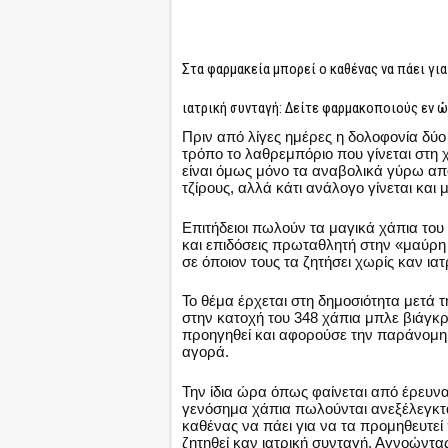
Στα φαρμακεία μπορεί ο καθένας να πάει για
ιατρική συνταγή: Δείτε φαρμακοποιούς εν ώ
Πριν από λίγες ημέρες η δολοφονία δύ
τρόπο το λαθρεμπόριο που γίνεται στη
είναι όμως μόνο τα αναβολικά γύρω από
τζίρους, αλλά κάτι ανάλογο γίνεται και 
Επιτήδειοι πωλούν τα μαγικά χάπια τ
και επιδόσεις πρωταθλητή στην «μαύρη
σε όποιον τους τα ζητήσει χωρίς καν ια
Το θέμα έρχεται στη δημοσιότητα μετά τ
στην κατοχή του 348 χάπια μπλε βιάγκρ
προηγηθεί και αφορούσε την παράνομ
αγορά.
Την ίδια ώρα όπως φαίνεται από έρευνα
γενόσημα χάπια πωλούνται ανεξέλεγκτα
καθένας να πάει για να τα προμηθευτεί
ζητηθεί καν ιατρική συνταγή. Αγνοώντας