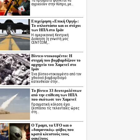
Τα πράγματα φαίνεται να
αγριεύουν στην Κύπρο, με…
Επιχείρηση «Επική Οργή»:
Το οπλοστάσιο και οι στόχοι
των ΗΠΑ στο Ιράν
Η αμερικανική Κεντρική
Διοίκηση (η γνωστή μας
CENTCOM,…
Βίντεο-ντοκουμέντο: Η
στιγμή που βομβαρδίζουν το
αρχηγείο του Χαμενεΐ στο
Ιράν
Ένα βίντεο-ντοκουμέντο από τον
χθεσινό βομβαρδισμό
κατευθείαν στην…
Το βίντεο 33 δευτερολέπτων
από την επίθεση των ΗΠΑ
που σκότωσε τον Χαμενεΐ
Πραγματική κόλαση έχει
ξεσπάσει τις τελευταίες ώρες
στη…
Ο Τραμπ, τα UFO και ο
«δαιμονικός» φόβος που
κρατά κλειστούς τους
φακέλους