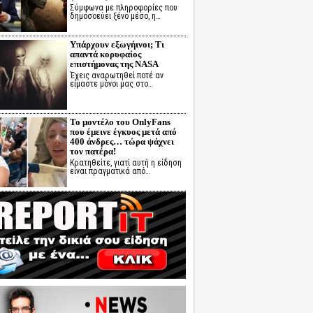
Σύμφωνα με πληροφορίες που
δημοσοεύει ξένο μέσο, η…
Υπάρχουν εξωγήινοι; Τι
απαντά κορυφαίος
επιστήμονας της NASA
Έχεις αναρωτηθεί ποτέ αν
είμαστε μόνοι μας στο…
Το μοντέλο του OnlyFans
που έμεινε έγκυος μετά από
400 άνδρες… τώρα ψάχνει
τον πατέρα!
Κρατηθείτε, γιατί αυτή η είδηση
είναι πραγματικά από…