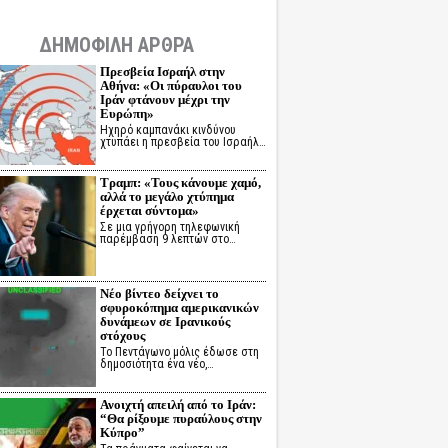
ΔΗΜΟΦΙΛΗ ΑΡΘΡΑ
Πρεσβεία Ισραήλ στην
Αθήνα: «Οι πύραυλοι του
Ιράν φτάνουν μέχρι την
Ευρώπη»
Ηχηρό καμπανάκι κινδύνου
χτυπάει η πρεσβεία του Ισραήλ…
Τραμπ: «Τους κάνουμε χαμό,
αλλά το μεγάλο χτύπημα
έρχεται σύντομα»
Σε μια γρήγορη τηλεφωνική
παρέμβαση 9 λεπτών στο…
Νέο βίντεο δείχνει το
σφυροκόπημα αμερικανικών
δυνάμεων σε Ιρανικούς
στόχους
Το Πεντάγωνο μόλις έδωσε στη
δημοσιότητα ένα νέο,…
Ανοιχτή απειλή από το Ιράν:
“Θα ρίξουμε πυραύλους στην
Κύπρο”