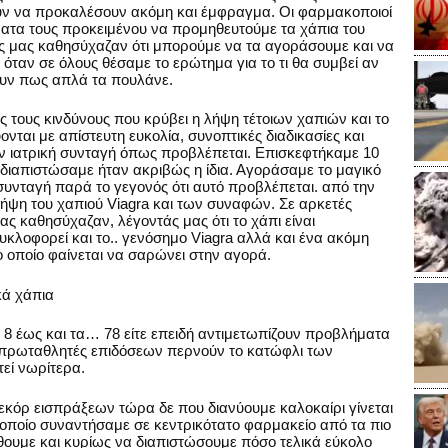
ούν να προκαλέσουν ακόμη και έμφραγμα. Οι φαρμακοποιοί
ατα τους προκειμένου να προμηθευτούμε τα χάπια του
ις μας καθησύχαζαν ότι μπορούμε να τα αγοράσουμε και να
όταν σε όλους θέσαμε το ερώτημα για το τι θα συμβεί αν
ουν πως απλά τα πουλάνε.
ως τους κινδύνους που κρύβει η λήψη τέτοιων χαπιών και το
νται με απίστευτη ευκολία, συνοπτικές διαδικασίες και
υν ιατρική συνταγή όπως προβλέπεται. Επισκεφτήκαμε 10
υ διαπιστώσαμε ήταν ακριβώς η ίδια. Αγοράσαμε το μαγικό
 συνταγή παρά το γεγονός ότι αυτό προβλέπεται. από την
ήψη του χαπιού Viagra και των συναφών. Σε αρκετές
ς καθησύχαζαν, λέγοντάς μας ότι το χάπι είναι
λοφορεί και το.. γενόσημο Viagra αλλά και ένα ακόμη
 οποίο φαίνεται να σαρώνει στην αγορά.
κά χάπια
 8 έως και τα… 78 είτε επειδή αντιμετωπίζουν προβλήματα
ν πρωταθλητές επιδόσεων περνούν το κατώφλι των
εί νωρίτερα.
κόρ εισπράξεων τώρα δε που διανύουμε καλοκαίρι γίνεται
 οποίο συναντήσαμε σε κεντρικότατο φαρμακείο από τα πιο
ουμε και κυρίως να διαπιστώσουμε πόσο τελικά εύκολο