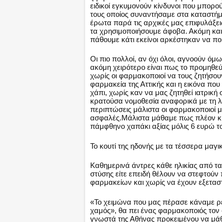
ειδικοί εγκυμονούν κίνδυνοι που μπορ
τους οποίος συναντήσαμε στα καταστήμ
έρωτα παρά τις αρχικές μας επιφυλάξε
τα χρησιμοποιήσουμε άφοβα. Ακόμη και 
πάθουμε κάτι εκείνοι αρκέστηκαν να π
Οι πιο πολλοί, αν όχι όλοι, αγνοούν όμ
ακόμη χειρότερο είναι πως το προμηθεύο
χωρίς οι φαρμακοποιοί να τους ζητήσο
φαρμακεία της Αττικής και η εικόνα πο
χάπι, χωρίς καν να μας ζητηθεί ιατρική
κρατούσα νομοθεσία αναφορικά με τη λ
περιπτώσεις μάλιστα οι φαρμακοποιοί μα
ασφαλές.Μάλιστα μάθαμε πως πλέον κυκ
πάμφθηνο χαπάκι αξίας μόλις 6 ευρώ το
Το κουτί της ηδονής με τα τέσσερα μαγι
Καθημερινά άντρες κάθε ηλικίας από τα
στύσης είτε επειδή θέλουν να στεφτού
φαρμακείων και χωρίς να έχουν εξεταστ
«Το χειμώνα που μας πέρασε κάναμε ρε
χαμός», θα πει ένας φαρμακοποιός τον
γνωστά της Αθήνας προκειμένου να μάθ