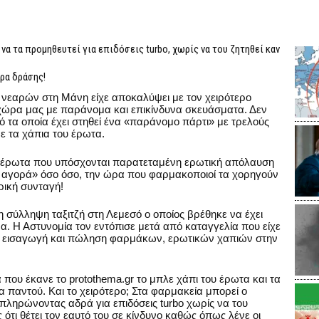
 να τα προμηθευτεί για επιδόσεις turbo, χωρίς να του ζητηθεί καν
ρα δράσης!
ο νεαρών στη Μάνη είχε αποκαλύψει με τον χειρότερο
 χώρα μας με παράνομα και επικίνδυνα σκευάσματα. Δεν
 τα οποία έχει στηθεί ένα «παράνομο πάρτι» με τρελούς
με τα χάπια του έρωτα.
ου έρωτα που υπόσχονται παρατεταμένη ερωτική απόλαυση
 αγορά» όσο όσο, την ώρα που φαρμακοποιοί τα χορηγούν
τρική συνταγή!
η σύλληψη ταξιτζή στη Λεμεσό ο οποίος βρέθηκε να έχει
α. Η Αστυνομία τον εντόπισε μετά από καταγγελία που είχε
η εισαγωγή και πώληση φαρμάκων, ερωτικών χαπιών στην
 που έκανε το protothema.gr το μπλε χάπι του έρωτα και τα
 παντού. Και το χειρότερο; Στα φαρμακεία μπορεί ο
 πληρώνοντας αδρά για επιδόσεις turbo χωρίς να του
 ότι θέτει τον εαυτό του σε κίνδυνο καθώς όπως λένε οι