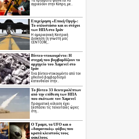
Τα πράγματα φαίνεται να
αγριεύουν στην Κύπρο, με…
Επιχείρηση «Επική Οργή»:
Το οπλοστάσιο και οι στόχοι
των ΗΠΑ στο Ιράν
Η αμερικανική Κεντρική
Διοίκηση (η γνωστή μας
CENTCOM,…
Βίντεο-ντοκουμέντο: Η
στιγμή που βομβαρδίζουν το
αρχηγείο του Χαμενεΐ στο
Ιράν
Ένα βίντεο-ντοκουμέντο από τον
χθεσινό βομβαρδισμό
κατευθείαν στην…
Το βίντεο 33 δευτερολέπτων
από την επίθεση των ΗΠΑ
που σκότωσε τον Χαμενεΐ
Πραγματική κόλαση έχει
ξεσπάσει τις τελευταίες ώρες
στη…
Ο Τραμπ, τα UFO και ο
«δαιμονικός» φόβος που
κρατά κλειστούς τους
φακέλους