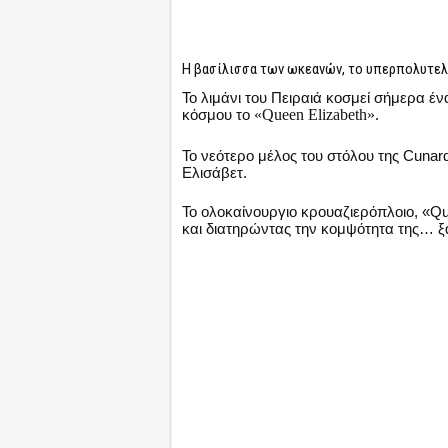
Η βασίλισσα των ωκεανών, το υπερπολυτελέ
Το λιμάνι του Πειραιά κοσμεί σήμερα έ
κόσμου το
«Queen Elizabeth».
Το νεότερο μέλος του στόλου της Cunar
Ελισάβετ.
Το ολοκαίνουργιο κρουαζιερόπλοιο, «Q
και διατηρώντας την κομψότητα της… ξα