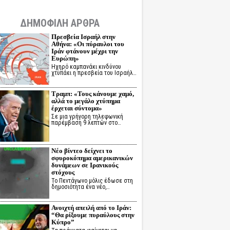
ΔΗΜΟΦΙΛΗ ΑΡΘΡΑ
Πρεσβεία Ισραήλ στην
Αθήνα: «Οι πύραυλοι του
Ιράν φτάνουν μέχρι την
Ευρώπη»
Ηχηρό καμπανάκι κινδύνου
χτυπάει η πρεσβεία του Ισραήλ…
Τραμπ: «Τους κάνουμε χαμό,
αλλά το μεγάλο χτύπημα
έρχεται σύντομα»
Σε μια γρήγορη τηλεφωνική
παρέμβαση 9 λεπτών στο…
Νέο βίντεο δείχνει το
σφυροκόπημα αμερικανικών
δυνάμεων σε Ιρανικούς
στόχους
Το Πεντάγωνο μόλις έδωσε στη
δημοσιότητα ένα νέο,…
Ανοιχτή απειλή από το Ιράν:
“Θα ρίξουμε πυραύλους στην
Κύπρο”