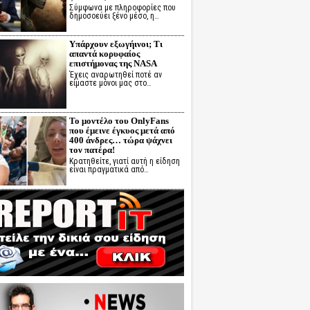
Σύμφωνα με πληροφορίες που
δημοσοεύει ξένο μέσο, η…
Υπάρχουν εξωγήινοι; Τι
απαντά κορυφαίος
επιστήμονας της NASA
Έχεις αναρωτηθεί ποτέ αν
είμαστε μόνοι μας στο…
Το μοντέλο του OnlyFans
που έμεινε έγκυος μετά από
400 άνδρες… τώρα ψάχνει
τον πατέρα!
Κρατηθείτε, γιατί αυτή η είδηση
είναι πραγματικά από…