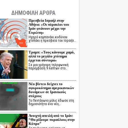
ΔΗΜΟΦΙΛΗ ΑΡΘΡΑ
Πρεσβεία Ισραήλ στην
Αθήνα: «Οι πύραυλοι του
Ιράν φτάνουν μέχρι την
Ευρώπη»
Ηχηρό καμπανάκι κινδύνου
χτυπάει η πρεσβεία του Ισραήλ…
Τραμπ: «Τους κάνουμε χαμό,
αλλά το μεγάλο χτύπημα
έρχεται σύντομα»
Σε μια γρήγορη τηλεφωνική
παρέμβαση 9 λεπτών στο…
Νέο βίντεο δείχνει το
σφυροκόπημα αμερικανικών
δυνάμεων σε Ιρανικούς
στόχους
Το Πεντάγωνο μόλις έδωσε στη
δημοσιότητα ένα νέο,…
Ανοιχτή απειλή από το Ιράν:
“Θα ρίξουμε πυραύλους στην
Κύπρο”