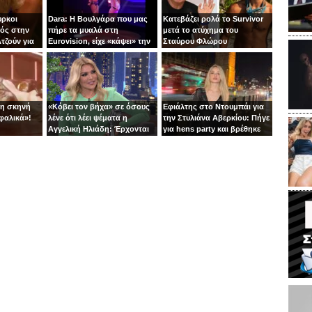
ύρκοι
Dara: Η Βουλγάρα που μας
Κατεβάζει ρολά το Survivor
ός στην
πήρε τα μυαλά στη
μετά το ατύχημα του
τζούν για
Eurovision, είχε «κάψει» την
Σταύρου Φλώρου
πίστα με τη Φουρέιρα!
τη σκηνή
«Κόβει τον βήχα» σε όσους
Εφιάλτης στο Ντουμπάι για
φαλικά»!
λένε ότι λέει ψέματα η
την Στυλιάνα Αβερκίου: Πήγε
Αγγελική Ηλιάδη: Έρχονται
για hens party και βρέθηκε
αγωγές!
στις αναχαιτίσεις των
πυραύλων