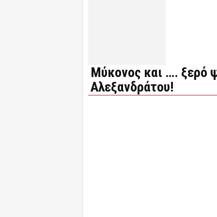
Μύκονος και …. ξερό ψ
Αλεξανδράτου!