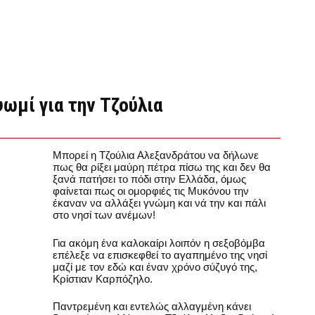
ωμί για την Τζούλια
Μπορεί η Τζούλια Αλεξανδράτου να δήλωνε
πως θα ρίξει μαύρη πέτρα πίσω της και δεν θα
ξανά πατήσει το πόδι στην Ελλάδα, όμως
φαίνεται πως οι ομορφιές τις Μυκόνου την
έκαναν να αλλάξει γνώμη και νά την και πάλι
στο νησί των ανέμων!
Για ακόμη ένα καλοκαίρι λοιπόν η σεξοβόμβα
επέλεξε να επισκεφθεί το αγαπημένο της νησί
μαζί με τον εδώ και έναν χρόνο σύζυγό της,
Κρίστιαν Καρπόζηλο.
Παντρεμένη και εντελώς αλλαγμένη κάνει