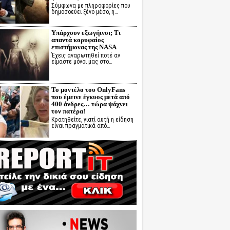
Σύμφωνα με πληροφορίες που
δημοσοεύει ξένο μέσο, η…
Υπάρχουν εξωγήινοι; Τι
απαντά κορυφαίος
επιστήμονας της NASA
Έχεις αναρωτηθεί ποτέ αν
είμαστε μόνοι μας στο…
Το μοντέλο του OnlyFans
που έμεινε έγκυος μετά από
400 άνδρες… τώρα ψάχνει
τον πατέρα!
Κρατηθείτε, γιατί αυτή η είδηση
είναι πραγματικά από…