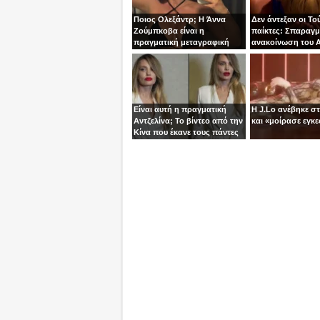
Ποιος Ολεξάντρ; Η Άννα
Δεν άντεξαν οι Το
Ζούμπκοβα είναι η
παίκτες: Σπαραγμ
πραγματική μεταγραφική
ανακοίνωση του Α
“βόμβα” της ΑΕΚ!
τoν Σταύρο
Είναι αυτή η πραγματική
Η J.Lo ανέβηκε σ
Αντζελίνα; Το βίντεο από την
και «μοίρασε εγκε
Κίνα που έκανε τους πάντες
να μιλούν για κλώνους