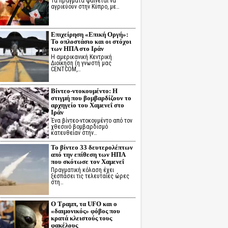
Τα πράγματα φαίνεται να
αγριεύουν στην Κύπρο, με…
Επιχείρηση «Επική Οργή»:
Το οπλοστάσιο και οι στόχοι
των ΗΠΑ στο Ιράν
Η αμερικανική Κεντρική
Διοίκηση (η γνωστή μας
CENTCOM,…
Βίντεο-ντοκουμέντο: Η
στιγμή που βομβαρδίζουν το
αρχηγείο του Χαμενεΐ στο
Ιράν
Ένα βίντεο-ντοκουμέντο από τον
χθεσινό βομβαρδισμό
κατευθείαν στην…
Το βίντεο 33 δευτερολέπτων
από την επίθεση των ΗΠΑ
που σκότωσε τον Χαμενεΐ
Πραγματική κόλαση έχει
ξεσπάσει τις τελευταίες ώρες
στη…
Ο Τραμπ, τα UFO και ο
«δαιμονικός» φόβος που
κρατά κλειστούς τους
φακέλους