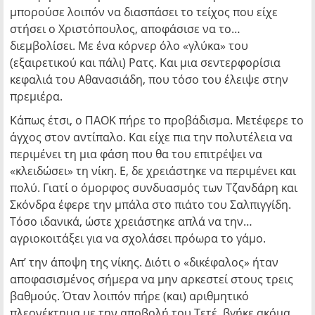
μπορούσε λοιπόν να διασπάσει το τείχος που είχε
στήσει ο Χριστόπουλος, αποφάσισε να το…
διεμβολίσει. Με ένα κόρνερ όλο «γλύκα» του
(εξαιρετικού και πάλι) Ρατς. Και μια σεντερφορίσια
κεφαλιά του Αθανασιάδη, που τόσο του έλειψε στην
πρεμιέρα.
Κάπως έτσι, ο ΠΑΟΚ πήρε το προβάδισμα. Μετέφερε το
άγχος στον αντίπαλο. Και είχε πια την πολυτέλεια να
περιμένει τη μια φάση που θα του επιτρέψει να
«κλειδώσει» τη νίκη. Ε, δε χρειάστηκε να περιμένει και
πολύ. Γιατί ο όμορφος συνδυασμός των Τζανδάρη και
Σκόνδρα έφερε την μπάλα στο πιάτο του Σαλπιγγίδη.
Τόσο ιδανικά, ώστε χρειάστηκε απλά να την…
αγριοκοιτάξει για να σχολάσει πρόωρα το γάμο.
Απ’ την άποψη της νίκης. Διότι ο «δικέφαλος» ήταν
αποφασισμένος σήμερα να μην αρκεστεί στους τρεις
βαθμούς. Όταν λοιπόν πήρε (και) αριθμητικό
πλεονέκτημα με την αποβολή του Τετέ, βγήκε ακόμα