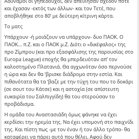
Αδύναμοι οι γηπεδούχοι, δεν απείλησαν σχεδόν ποτέ
και έχασαν -εκτός των άλλων- και τον Τετέ, που
αποβλήθηκε στο 80’ με δεύτερη κίτρινη κάρτα.
Το ματς
Υπάρχουν -ή μοιάζουν να υπάρχουν- δυο ΠΑΟΚ. Ο
ΠΑΟΚ… π.Ζ. και ο ΠΑΟΚ μ.Ζ. Διότι ο «δικέφαλος» της
προ Ζίμπρου (και προ εξασφάλισης της παρουσίας στο
Europa League) εποχής θα μπερδευόταν απ’ τον
καλοστημένο Πλατανιά. Θα αγχωνόταν όσο περνούσε
η ώρα και δεν θα ‘βρισκε διάδρομο στην εστία. Και
πιθανότατα θα τα ‘βαζε με την τύχη του που το δοκάρι
(σε σουτ του Κάτσε) και η αστοχία (σε απίστευτη
ευκαιρία του Σαλπιγγίδη) θα του στερούσαν το
προβάδισμα.
Η ομάδα του Αναστασιάδη όμως φάνηκε να έχει
κερδίσει την ηρεμία της. Να έχει υπομονή στο παιχνίδι
της. Και πίστη πως -με τον έναν ή τον άλλο τρόπο- θα
καταφέρει να πάρει αυτό που θέλει. Αφού δεν