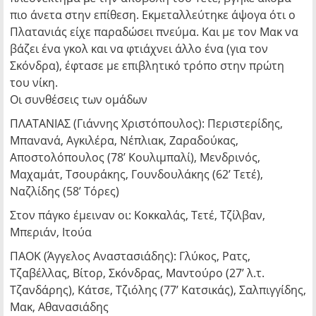
πιο άνετα στην επίθεση. Εκμεταλλεύτηκε άψογα ότι ο
Πλατανιάς είχε παραδώσει πνεύμα. Και με τον Μακ να
βάζει ένα γκολ και να φτιάχνει άλλο ένα (για τον
Σκόνδρα), έφτασε με επιβλητικό τρόπο στην πρώτη
του νίκη.
Οι συνθέσεις των ομάδων
ΠΛΑΤΑΝΙΑΣ (Γιάννης Χριστόπουλος): Περιστερίδης,
Μπανανά, Αγκιλέρα, Νέπλιακ, Ζαραδούκας,
Αποστολόπουλος (78’ Κουλιμπαλί), Μενδρινός,
Μαχαμάτ, Τσουράκης, Γουνδουλάκης (62’ Τετέ),
Ναζλίδης (58’ Τόρες)
Στον πάγκο έμειναν οι: Κοκκαλάς, Τετέ, Τζίλβαν,
Μπεριάν, Ιτούα
ΠΑΟΚ (Άγγελος Αναστασιάδης): Γλύκος, Ρατς,
Τζαβέλλας, Βίτορ, Σκόνδρας, Μαντούρο (27’ λ.τ.
Τζανδάρης), Κάτσε, Τζιόλης (77’ Κατσικάς), Σαλπιγγίδης,
Μακ, Αθανασιάδης