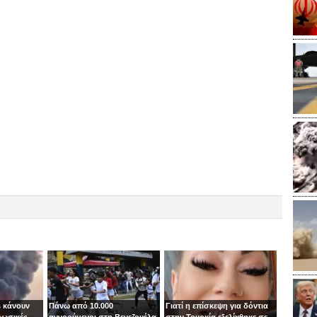
 κάνουν
Πάνω από 10.000
Γιατί η επίσκεψη για δόντια
ρωσικές
αγνοούμενοι στη Βενεζουέλα
στην Τουρκία εξελίχθηκε σε