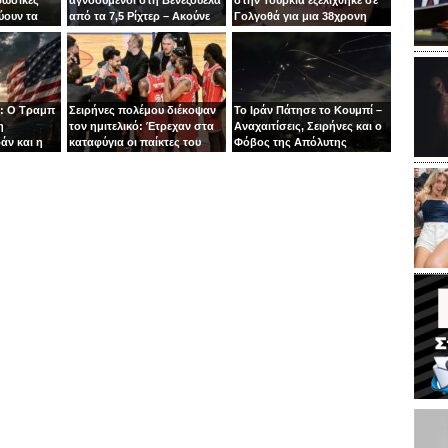
ύουν τα
από τα 7,5 Ρίχτερ – Ακούνε
Γολγοθά για μια 38χρονη
ιν
φωνές κάτω από τα
μητέρα
συντρίμμια
: Ο Τραμπ
Σειρήνες πολέμου διέκοψαν
Το Ιράν Πάτησε το Κουμπί –
η
τον ημιτελικό: Έτρεχαν στα
Αναχαιτίσεις, Σειρήνες και ο
άν και η
καταφύγια οι παίκτες του
Φόβος της Απόλυτης
άζει στα
Ιτούδη!
Σύρραξης