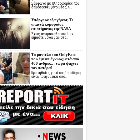
Σύμφωνα με πληροφορίες που
δημοσοεύει ξένο μέσο, η…
Υπάρχουν εξωγήινοι; Τι
απαντά κορυφαίος
επιστήμονας της NASA
Έχεις αναρωτηθεί ποτέ αν
είμαστε μόνοι μας στο…
Το μοντέλο του OnlyFans
που έμεινε έγκυος μετά από
400 άνδρες… τώρα ψάχνει
τον πατέρα!
Κρατηθείτε, γιατί αυτή η είδηση
είναι πραγματικά από…