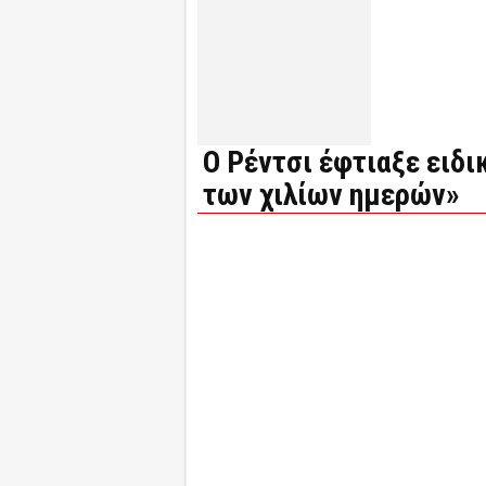
Ο Ρέντσι έφτιαξε ειδι
των χιλίων ημερών»