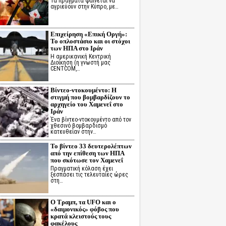
Τα πράγματα φαίνεται να
αγριεύουν στην Κύπρο, με…
Επιχείρηση «Επική Οργή»:
Το οπλοστάσιο και οι στόχοι
των ΗΠΑ στο Ιράν
Η αμερικανική Κεντρική
Διοίκηση (η γνωστή μας
CENTCOM,…
Βίντεο-ντοκουμέντο: Η
στιγμή που βομβαρδίζουν το
αρχηγείο του Χαμενεΐ στο
Ιράν
Ένα βίντεο-ντοκουμέντο από τον
χθεσινό βομβαρδισμό
κατευθείαν στην…
Το βίντεο 33 δευτερολέπτων
από την επίθεση των ΗΠΑ
που σκότωσε τον Χαμενεΐ
Πραγματική κόλαση έχει
ξεσπάσει τις τελευταίες ώρες
στη…
Ο Τραμπ, τα UFO και ο
«δαιμονικός» φόβος που
κρατά κλειστούς τους
φακέλους