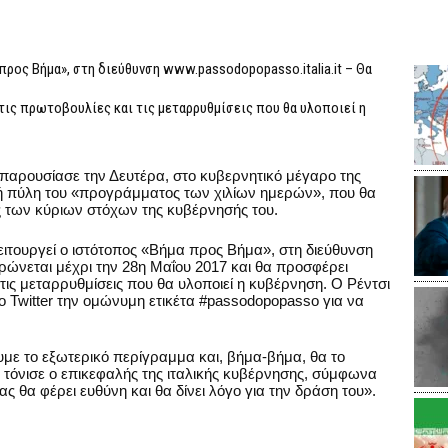
ρος Βήμα», στη διεύθυνση www.passodopopasso.italia.it – Θα
 τις πρωτοβουλίες και τις μεταρρυθμίσεις που θα υλοποιεί η
αρουσίασε την Δευτέρα, στο κυβερνητικό μέγαρο της
ακή πύλη του «προγράμματος των χιλίων ημερών», που θα
ης των κύριων στόχων της κυβέρνησής του.
ιτουργεί ο ιστότοπος «Βήμα προς Βήμα», στη διεύθυνση
ερώνεται μέχρι την 28η Μαΐου 2017 και θα προσφέρει
τις μεταρρυθμίσεις που θα υλοποιεί η κυβέρνηση. Ο Ρέντσι
ο Twitter την ομώνυμη ετικέτα #passodopopasso για να
υμε το εξωτερικό περίγραμμα και, βήμα-βήμα, θα το
 τόνισε ο επικεφαλής της ιταλικής κυβέρνησης, σύμφωνα
ας θα φέρει ευθύνη και θα δίνει λόγο για την δράση του».