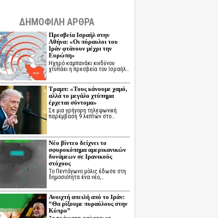
ΔΗΜΟΦΙΛΗ ΑΡΘΡΑ
Πρεσβεία Ισραήλ στην
Αθήνα: «Οι πύραυλοι του
Ιράν φτάνουν μέχρι την
Ευρώπη»
Ηχηρό καμπανάκι κινδύνου
χτυπάει η πρεσβεία του Ισραήλ…
Τραμπ: «Τους κάνουμε χαμό,
αλλά το μεγάλο χτύπημα
έρχεται σύντομα»
Σε μια γρήγορη τηλεφωνική
παρέμβαση 9 λεπτών στο…
Νέο βίντεο δείχνει το
σφυροκόπημα αμερικανικών
δυνάμεων σε Ιρανικούς
στόχους
Το Πεντάγωνο μόλις έδωσε στη
δημοσιότητα ένα νέο,…
Ανοιχτή απειλή από το Ιράν:
“Θα ρίξουμε πυραύλους στην
Κύπρο”