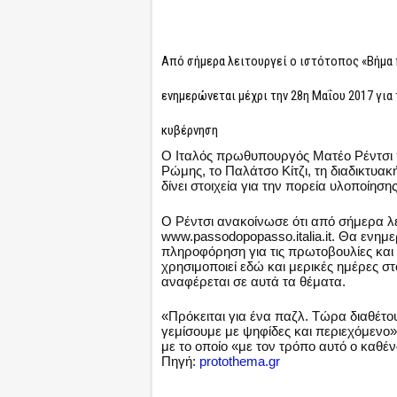
Από σήμερα λειτουργεί ο ιστότοπος «Βήμα π
ενημερώνεται μέχρι την 28η Μαΐου 2017 για
κυβέρνηση
Ο Ιταλός πρωθυπουργός Ματέο Ρέντσι π
Ρώμης, το Παλάτσο Κίτζι, τη διαδικτυ
δίνει στοιχεία για την πορεία υλοποίησ
Ο Ρέντσι ανακοίνωσε ότι από σήμερα λε
www.passodopopasso.italia.it. Θα ενημ
πληροφόρηση για τις πρωτοβουλίες και 
χρησιμοποιεί εδώ και μερικές ημέρες στ
αναφέρεται σε αυτά τα θέματα.
«Πρόκειται για ένα παζλ. Τώρα διαθέτο
γεμίσουμε με ψηφίδες και περιεχόμενο»
με το οποίο «με τον τρόπο αυτό ο καθέν
Πηγή:
protothema.gr