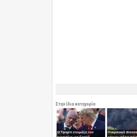
Στην ίδια κατηγορία
Ο Τραμπ ετοιμάζει τον
Ουκρανικά drones
Ινφαντίνο για Γενικό
«σουρωτήρι» τις 