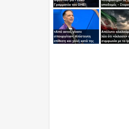
Γραμματέα του ΟΗΕ!
υποδομές – Στερε
καύσιμα του Πούτ
«Από αετοί, γίνατε
Απόλυτο αλαλούμ
σπουργίτια»: Απίστευτη
λέει ότι «έκλεισε» 
επίθεση και χολή κατά της
συμφωνία με το Ιρ
Ελλάδας και της Κύπρου
Τεχεράνη τον αδει
από γνωστό
ίσια!
τηλεπαρουσιαστή της
Ρουμανίας!